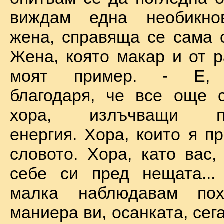
виждам една необикно
жена, справяща се сама с
Жена, която макар и от р
моят пример. - Е, б
благодаря, че все още 
хора, излъчващи по
енергия. Хора, които я п
словото. Хора, като вас,
себе си пред нещата...
малка наблюдавам пох
маниера ви, осанката, сега