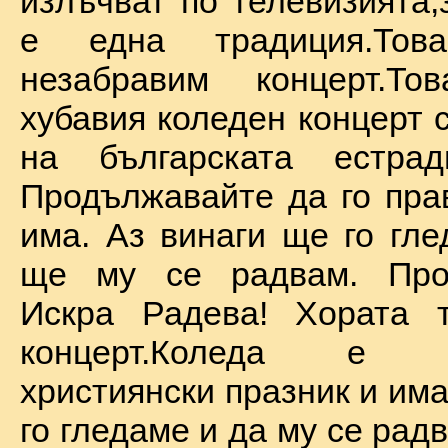
излъчват по телевизията,
е една традиция.То
незабравим концерт.Т
хубавия коледен концерт 
на българската естрад
Продължавайте да го прав
има. Аз винаги ще го гле
ще му се радвам. Про
Искра Радева! Хората т
концерт.Коледа е на
християнски празник и им
го гледаме и да му се радв