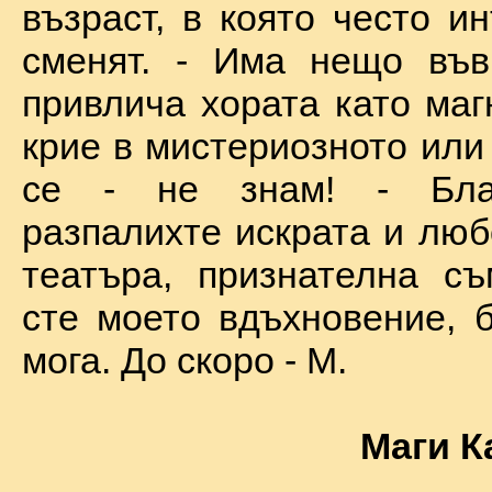
възраст, в която често и
сменят. - Има нещо във
привлича хората като маг
крие в мистериозното или
се - не знам! - Бла
разпалихте искрата и люб
театъра, признателна съ
сте моето вдъхновение, б
мога. До скоро - М.
Маги К