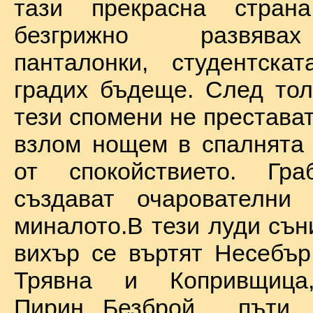
тази прекрасна стран
безгрижно развява
панталонки, студентска
градих бъдеще. След тол
тези спомени не престават
взлом нощем в спалнята 
от спокойствието. Гр
създават очарователни 
миналото.В тези луди сън
вихър се въртят Несебър
Трявна и Копривщиц
Пирин...Безброй пъ