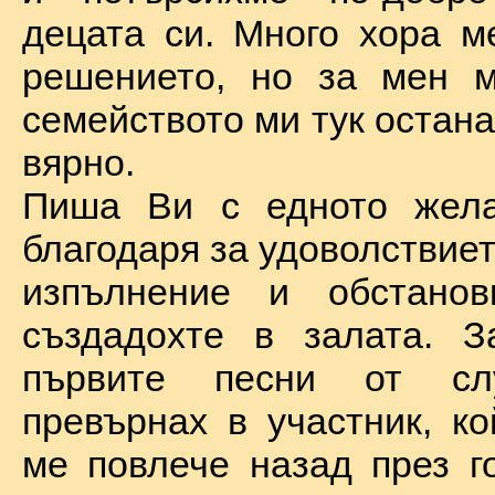
децата си. Много хора м
решението, но за мен м
семейството ми тук остан
вярно.
Пиша Ви с едното жел
благодаря за удоволствие
изпълнение и обстановк
създадохте в залата. З
първите песни от сл
превърнах в участник, ко
ме повлече назад през г