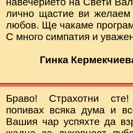
навечерието на Свети Вал
лично щастие ви желаем
любов. Ще чакаме програм
С много симпатия и уваже
Гинка Кермекчиев
Браво! Страхотни сте
попивах всяка дума и вс
Вашия чар успяхте да вз