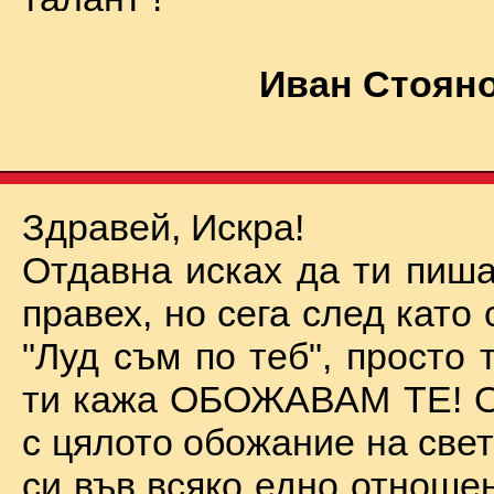
Иван Стояно
Здравей, Искра!
Отдавна исках да ти пиша
правех, но сега след като 
"Луд съм по теб", просто
ти кажа ОБОЖАВАМ ТЕ! О
с цялото обожание на све
си във всяко едно отноше