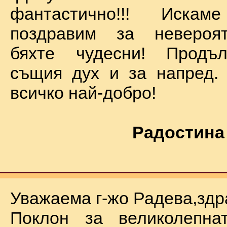
фантастично!!! Иск
поздравим за невероят
бяхте чудесни! Продъ
същия дух и за напред.
всичко най-добро!
Радостина
Уважаема г-жо Радева,здр
Поклон за великолепна