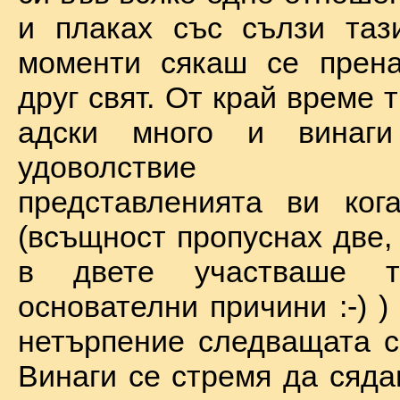
и плаках със сълзи таз
моменти сякаш се прена
друг свят. От край време 
адски много и винаг
удоволствие по
представленията ви ког
(всъщност пропуснах две,
в двете участваше 
основателни причини :-) )
нетърпение следващата с
Винаги се стремя да сяда