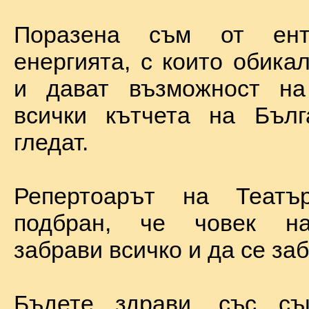
Поразена съм от ент
енергията, с които обика
и дават възможност на
всички кътчета на Бълг
гледат.
Репертоарът на Теат
подбран, че човек н
забрави всичко и да се за
Бъдете здрави, със с