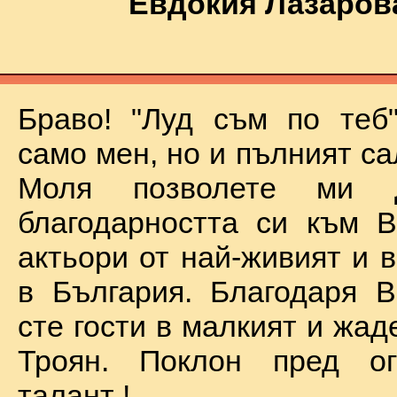
Евдокия Лазаров
Браво! "Луд съм по теб
само мен, но и пълният са
Моля позволете ми 
благодарността си към В
актьори от най-живият и 
в България. Благодаря В
сте гости в малкият и жад
Троян. Поклон пред о
талант !