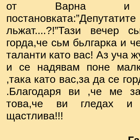
от Варна и 
постановката:”Депу
льжат....?!”Тази вечер 
горда,че сьм бьлгарка и ч
таланти като вас! Аз уча 
и се надявам поне малк
,така като вас,за да се го
.Благодаря ви ,че ме за
това,че ви гледах и
щастлива!!!