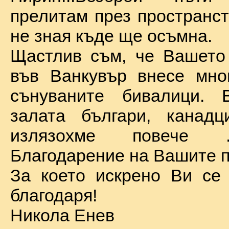
прелитам през пространст
не зная къде ще осъмна.
Щастлив съм, че Вашето
във Ванкувър внесе мно
сънуваните бивалици. 
залата българи, канадц
излязохме повече 
Благодарение на Вашите п
За което искрено Ви се
благодаря!
Никола Енев