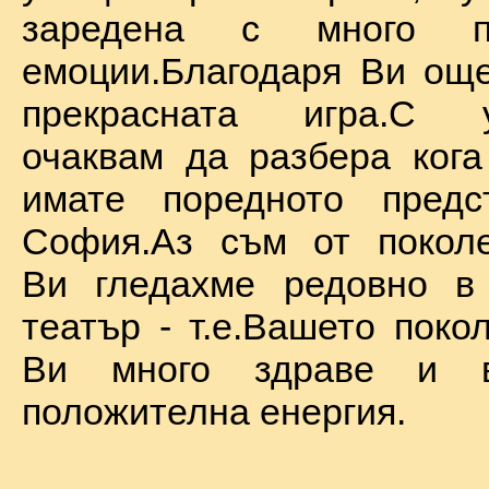
заредена с много по
емоции.Благодаря Ви ощ
прекрасната игра.С у
очаквам да разбера ког
имате поредното предс
София.Аз съм от поколе
Ви гледахме редовно в
театър - т.е.Вашето поко
Ви много здраве и в
положителна енергия.