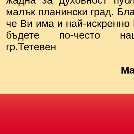
жадна за духовност пуб
малък планински град. Бл
че Ви има и най-искренно
бъдете по-често на
гр.Тетевен
Ма