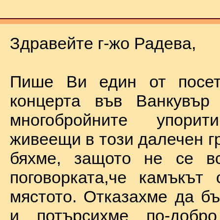
Здравейте г-жо Радева,
Пише Ви един от посет
концерта във Ванкувър
многобройните упорит
живеещи в този далечен г
бяхме, защото не се в
поговорката,че камъкът
мястото. Отказахме да б
и потърсихме по-добр