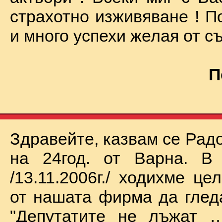
страхотно изживяване ! П
и много успехи желая от съ
П
Здравейте, казвам се Рад
на 24год. от Варна. В 
/13.11.2006г./ ходихме це
от нашата фирма да глед
"Депутатите не лъжат …