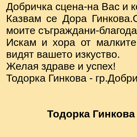
Добричка сцена-на Вас и к
Казвам се Дора Гинкова.
моите съграждани-благода
Искам и хора от малкит
видят вашето изкуство.
Желая здраве и успех!
Тодорка Гинкова - гр.Добр
Тодорка Гинкова 