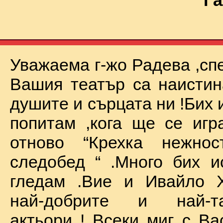
Га
Уважаема г-жо Радева ,сп
Вашия театър са наистин
душите и сърцата ни !Бих 
попитам ,кога ще се иг
отново “Крехка нежно
следобед “ .Много бих и
гледам .Вие и Ивайло Х
най-добрите и най-та
актьори ! Всеки миг с Ва