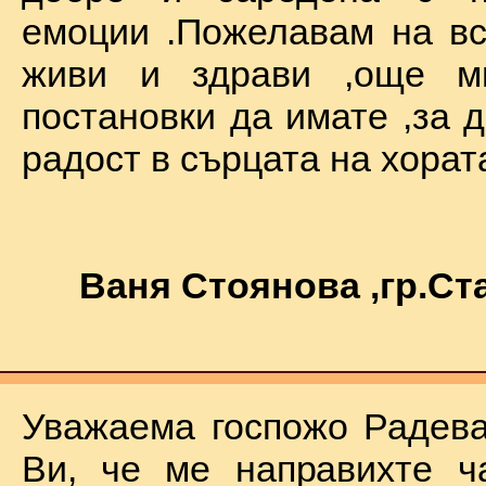
емоции .Пожелавам на вс
живи и здрави ,още мн
постановки да имате ,за 
радост в сърцата на хората !
Ваня Стоянова ,гр.С
Уважаема госпожо Радева
Ви, че ме направихте ч