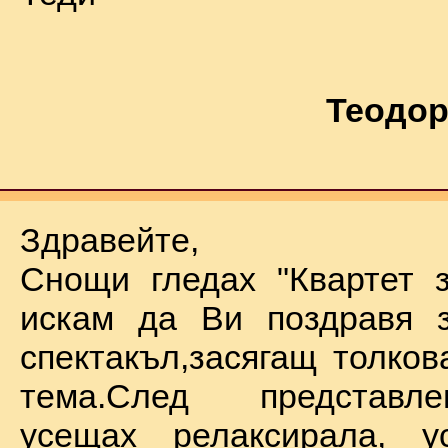
Теодор
Здравейте,
Снощи гледах "Квартет 
искам да Ви поздравя з
спектакъл,засягащ толков
тема.След представл
усещах релаксирала, у