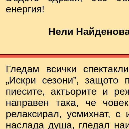
енергия!
Нели Найденова
Гледам всички спектакл
„Искри сезони”, защото 
пиесите, актьорите и ре
направен така, че чове
релаксирал, усмихнат, с 
наслада душа, гледал на