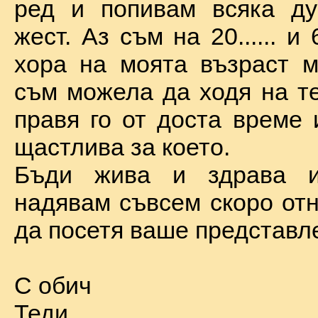
ред и попивам всяка ду
жест. Аз съм на 20...... и 
хора на моята възраст м
съм можела да ходя на те
правя го от доста време 
щастлива за което.
Бъди жива и здрава 
надявам съвсем скоро отн
да посетя ваше представл
С обич
Теди