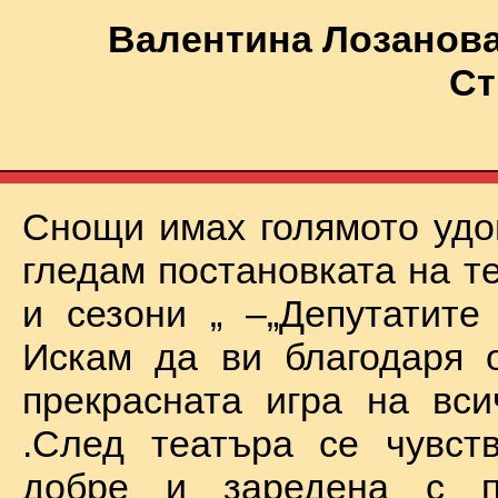
Валентина Лозанова
Ст
Снощи имах голямото удо
гледам постановката на т
и сезони „ –„Депутатите
Искам да ви благодаря 
прекрасната игра на вси
.След театъра се чувст
добре и заредена с п