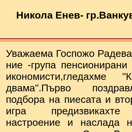
Никола Енев- гр.Ванку
Уважаема Госпожо Радева,
ние -група пенсионирани
икономисти,гледахме "
двама".Първо поздра
подбора на пиесата и вто
игра предизвикахте
настроение и наслада н