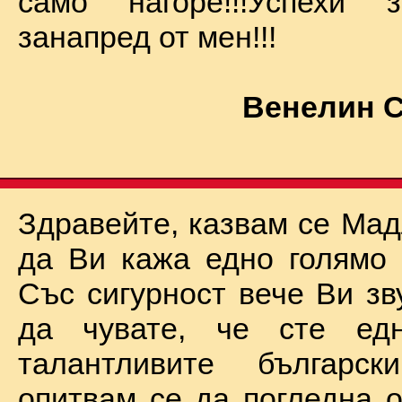
само нагоре!!!Успехи
занапред от мен!!!
Венелин 
Здравейте, казвам се Мад
да Ви кажа едно голямо "
Със сигурност вече Ви зв
да чувате, че сте ед
талантливите български
опитвам се да погледна о