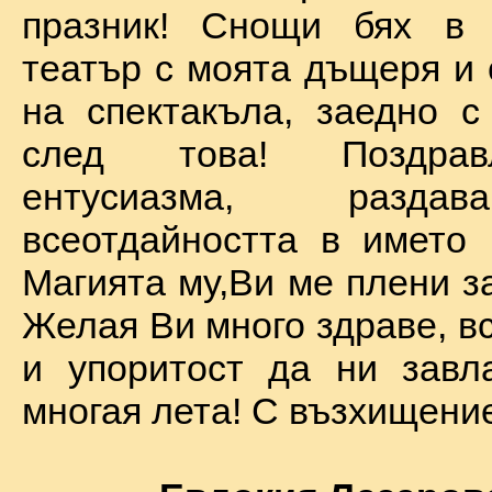
празник! Снощи бях в 
театър с моята дъщеря и 
на спектакъла, заедно с
след това! Поздра
ентусиазма, разда
всеотдайността в името 
Магията му,Ви ме плени за
Желая Ви много здраве, вс
и упоритост да ни завл
многая лета! С възхищение