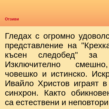
Отзиви
Гледах с огромно удоволс
представление на "Крехк
късен следобед" за 
Изключително смешно
човешко и истинско. Иск
Ивайло Христов играят в
синхрон. Както обикнове
са естествени и неповтори