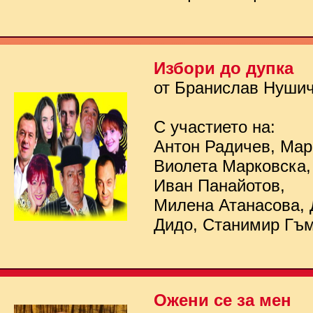
Избори до дупка
от Бранислав Нуши
С участието на:
Антон Радичев, Мар
Виолета Марковска,
Иван Панайотов,
Милена Атанасова, 
Дидо, Станимир Гъ
Ожени се за мен