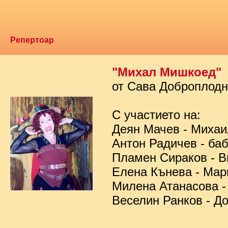
Репертоар
"Михал Мишкоед"
от Сава Доброплод
С участието на:
Деян Мачев - Миха
Антон Радичев - ба
Пламен Сираков - В
Елена Кънева - Мар
Милена Атанасова -
Веселин Ранков - Д