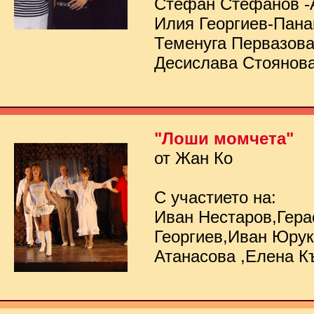
Стефан Стефанов -
Илия Георгиев-Пана
Теменуга Первазов
Десислава Стоянов
"Лоши момчета"
от Жан Ко
С участието на:
Иван Нестаров,Гер
Георгиев,Иван Юру
Атанасова ,Елена К