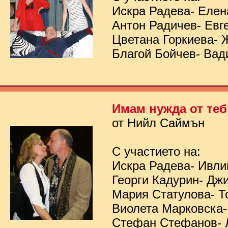
Искра Радева- Елен
Антон Радичев- Евг
Цветана Горкиева- 
Благой Бойчев- Вад
Имам нужда от теб
от Нийл Саймън
С участието на:
Искра Радева- Ивл
Георги Кадурин- Дж
Мария Статулова- Т
Виолета Марковска-
Стефан Стефанов- 