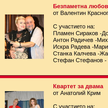
Безпаметна любо
от Валентин Красно
С участието на:
Пламен Сираков -Д
Антон Радичев -Ми
Искра Радева -Мар
Станка Калчева -Ж
Стефан Стефанов -
Квартет за двама
от Анатолий Крим
С участието на: