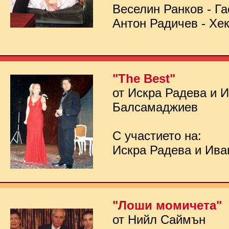
Веселин Ранков - Га
Антон Радичев - Хе
"The Best"
от Искра Радева и 
Балсамаджиев
С участието на:
Искра Радева и Ив
"Лоши момичета"
от Нийл Саймън