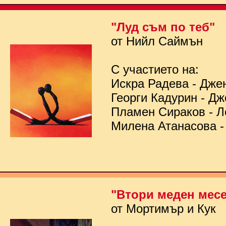
"Луд съм по теб"
от Нийл Саймън
С участието на:
Искра Радева - Дже
Георги Кадурин - Д
Пламен Сираков - Л
Милена Атанасова -
"Втори меден мес
от Мортимър и Кук