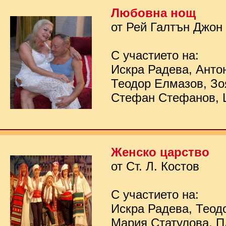
Любовна нощ
от Рей Галтън Джон
С участието на:
Искра Радева, Анто
Теодор Елмазов, Зо
Стефан Стефанов, 
Женско царство
от Ст. Л. Костов
С участието на:
Искра Радева, Теод
Мария Статулова, П