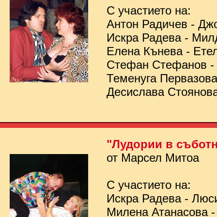
С участието на:
Антон Радичев - Дж
Искра Радева - Мил
Елена Кънева - Ете
Стефан Стефанов 
Теменуга Первазов
Десислава Стоянов
"Лудории в съботн
от Марсел Митоа
С участието на:
Искра Радева - Люс
Милена Атанасова -