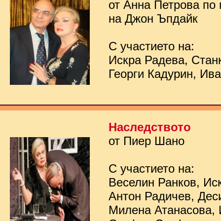
от Анна Петрова по
на Джон Ъпдайк
С участието на:
Искра Радева, Стан
Георги Кадурин, Ив
Наследството
от Пиер Шано
С участието на:
Веселин Ранков, Ис
Антон Радичев, Дес
Милена Атанасова, 