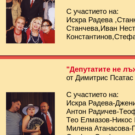
С участието на:
Искра Радева ,Стан
Станчева,Иван Нес
Константинов,Стеф
"Депутатите не лъ
от Димитрис Псатас
С участието на:
Искра Радева-Джен
Антон Радичев-Тео
Тео Елмазов-Никос
Милена Атанасова-