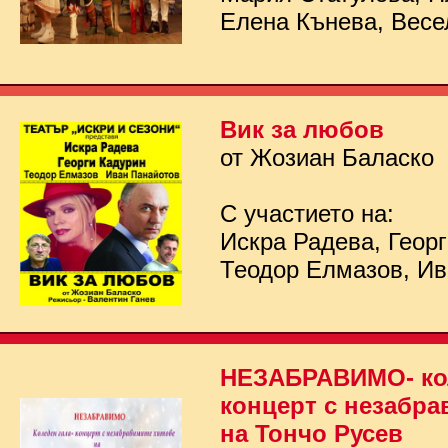
Елена Кънева, Весе
Вик за любов
от Жозиан Баласко
С участието на:
Искра Радева, Георг
Теодор Елмазов, Ив
НЕЗАБРАВИМО- кол
концерт с незабра
на Тончо Русев