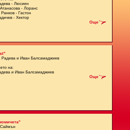
адева - Люсиен
Атанасова - Лоранс
 Ранков - Гастон
адичев - Хектор
Още
st"
а Радева и Иван Балсамаджиев
ето на:
адева и Иван Балсамаджиев
Още
момичета"
 Саймън