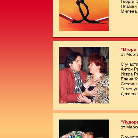
Георги 
Пламен 
Милена 
"Втори 
от Морт
С участи
Антон Р
Искра Р
Елена К
Стефан 
Теменуг
Десисла
"Лудори
от Марс
С участи