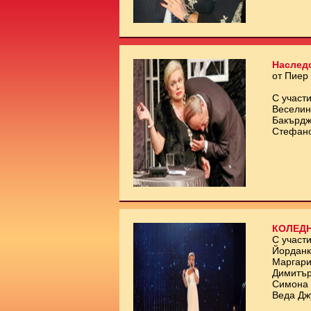
Наслед
от Пиер
С участи
Веселин
Бакърдж
Стефан
КОЛЕДН
С участи
Йорданк
Маргари
Димитър
Симона 
Веда Дж