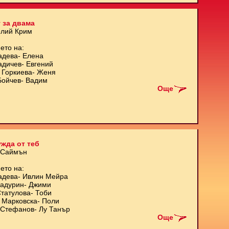
 за двама
олий Крим
ето на:
адева- Елена
адичев- Евгений
 Горкиева- Женя
Бойчев- Вадим
Още
жда от теб
 Саймън
ето на:
адева- Ивлин Мейра
Кадурин- Джими
татулова- Тоби
 Марковска- Поли
Стефанов- Лу Танър
Още