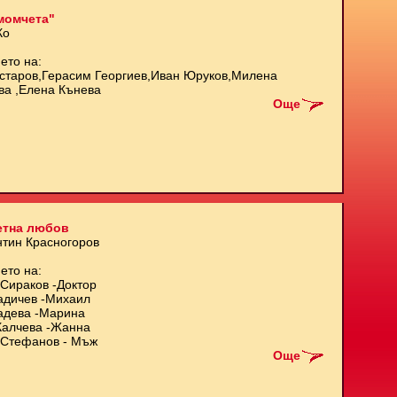
момчета"
Ко
ето на:
старов,Герасим Георгиев,Иван Юруков,Милена
ва ,Елена Кънева
Още
етна любов
нтин Красногоров
ето на:
Сираков -Доктор
адичев -Михаил
адева -Марина
Калчева -Жанна
Стефанов - Мъж
Още