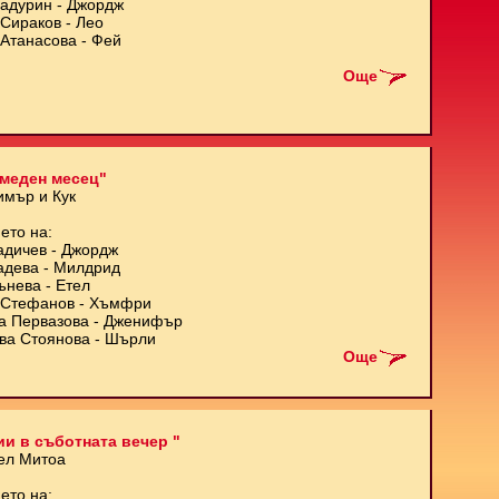
Кадурин - Джордж
Сираков - Лео
Атанасова - Фей
Още
меден месец"
имър и Кук
ето на:
адичев - Джордж
адева - Милдрид
ънева - Етел
Стефанов - Хъмфри
а Первазова - Дженифър
ва Стоянова - Шърли
Още
и в съботната вечер "
ел Митоа
ето на: