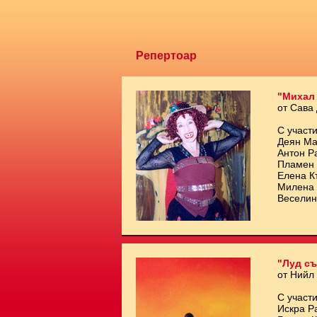
Репертоар
"Михал
от Сава
С участи
Деян Ма
Антон Р
Пламен 
Елена К
Милена 
Веселин
"Луд съ
от Нийл
С участи
Искра Р