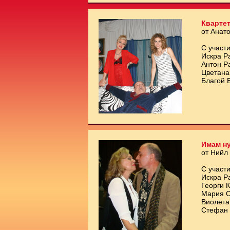
Квартет
от Анат
С участи
Искра Р
Антон Р
Цветана
Благой 
Имам ну
от Нийл
С участи
Искра Р
Георги 
Мария С
Виолета
Стефан 