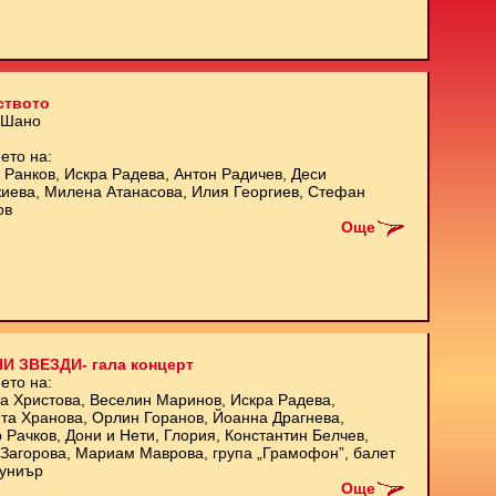
ството
 Шано
ето на:
 Ранков, Искра Радева, Антон Радичев, Деси
иева, Милена Атанасова, Илия Георгиев, Стефан
ов
Още
И ЗВЕЗДИ- гала концерт
ето на:
а Христова, Веселин Маринов, Искра Радева,
та Хранова, Орлин Горанов, Йоанна Драгнева,
 Рачков, Дони и Нети, Глория, Константин Белчев,
Загорова, Мариам Маврова, група „Грамофон”, балет
униър
Още