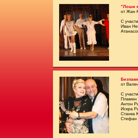
"Лоши 
от Жан 
С участи
Иван Не
Атанасо
Безпам
от Вале
С участи
Пламен 
Антон Р
Искра Р
Станка 
Стефан 