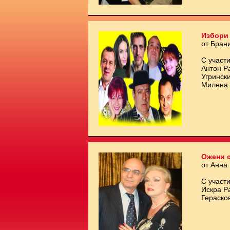
Избори 
от Бран
С участи
Антон Р
Угринск
Милена 
Ожени с
от Анна
С участи
Искра Р
Гераско