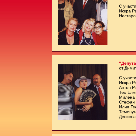
С участи
Искра Р
Нестаро
"Депута
от Дими
С участи
Искра Р
Антон Р
Тео Елм
Милена 
Стефан 
Илия Ге
Теменуг
Десисла