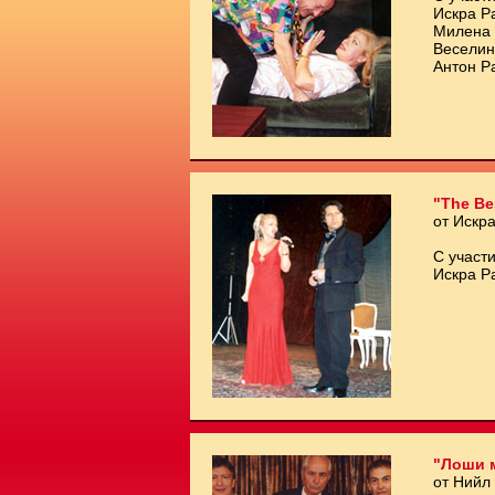
Искра Р
Милена 
Веселин
Антон Р
"The Be
от Искр
С участи
Искра Р
"Лоши 
от Нийл