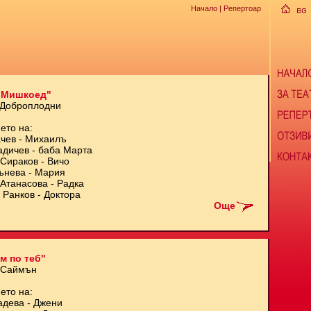
Начало
| Репертоар
 Мишкоед"
 Доброплодни
ето на:
чев - Михаилъ
адичев - баба Марта
Сираков - Вичо
ънева - Мария
Атанасова - Радка
 Ранков - Доктора
Още
м по теб"
 Саймън
ето на:
адева - Джени