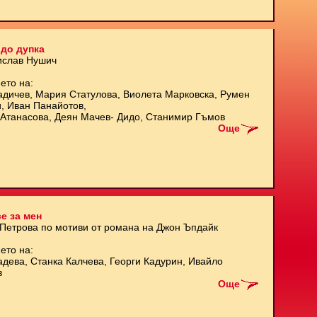
до дупка
ислав Нушич
ето на:
адичев, Мария Статулова, Виолета Марковска, Румен
и, Иван Панайотов,
Атанасова, Деян Мачев- Дидо, Станимир Гъмов
Още
е за мен
 Петрова по мотиви от романа на Джон Ъпдайк
ето на:
адева, Станка Калчева, Георги Кадурин, Ивайло
в
Още