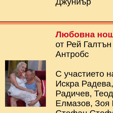
Джуниър
Любовна но
от Рей Галтън
Антробс
С участието н
Искра Радева
Радичев, Тео
Елмазов, Зоя