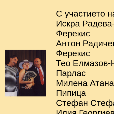
С участието н
Искра Радева
Ферекис
Антон Радиче
Ферекис
Тео Елмазов-
Парлас
Милена Атана
Пипица
Стефан Стефа
Илия Георгие