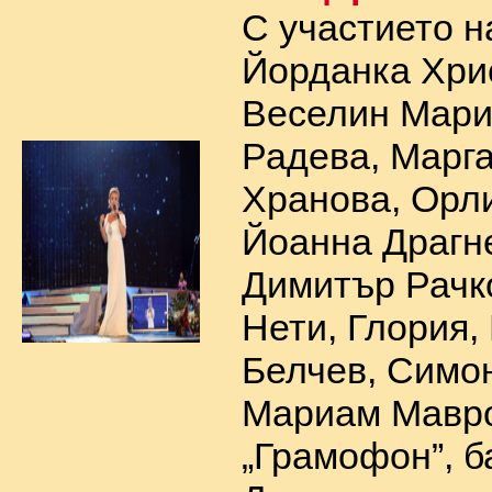
С участието н
Йорданка Хри
Веселин Мари
Радева, Марг
Хранова, Орли
Йоанна Драгн
Димитър Рачко
Нети, Глория,
Белчев, Симон
Мариам Мавро
„Грамофон”, б