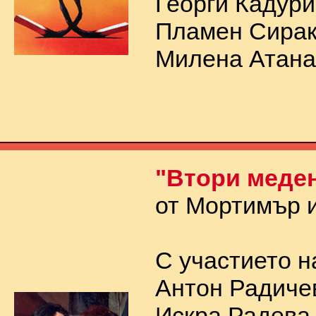
Георги Кадури
Пламен Сирак
Милена Атана
"Втори меде
от Мортимър и
С участието н
Антон Радиче
Искра Радева