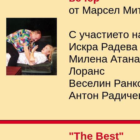
от Марсел Ми
С участието н
Искра Радева
Милена Атана
Лоранс
Веселин Ранко
Антон Радичев
"The Best"