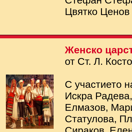
Стефан Стеф
Цвятко Ценов
Женско царс
от Ст. Л. Кост
С участието н
Искра Радева
Елмазов, Мар
Статулова, П
Сираков, Еле