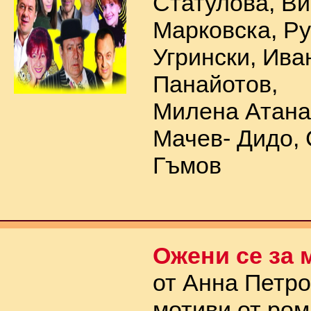
Статулова, В
Марковска, Р
Угрински, Ива
Панайотов,
Милена Атана
Мачев- Дидо,
Гъмов
Ожени се за 
от Анна Петро
мотиви от ром