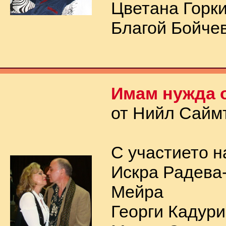
Цветана Горк
Благой Бойче
Имам нужда о
от Нийл Сайм
С участието н
Искра Радева
Мейра
Георги Кадур