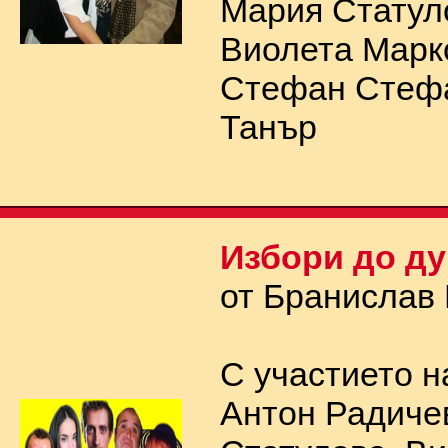
Мария Статул
Виолета Марк
Стефан Стефа
Танър
Избори до ду
от Бранислав
С участието н
Антон Радиче