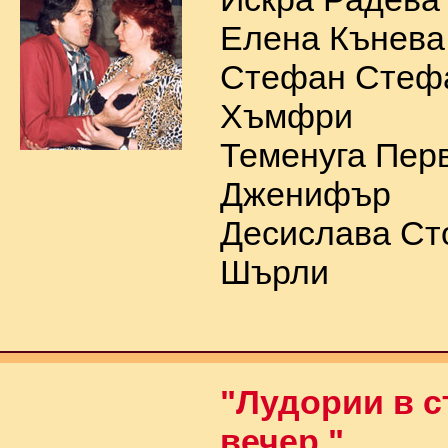
Елена Кънева 
Стефан Стефа
Хъмфри
Теменуга Перв
Дженифър
Десислава Ст
Шърли
"Лудории в 
вечер "