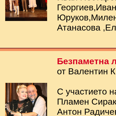
Георгиев,Ива
Юруков,Миле
Атанасова ,Е
Безпаметна 
от Валентин 
С участието н
Пламен Сирак
Антон Радиче