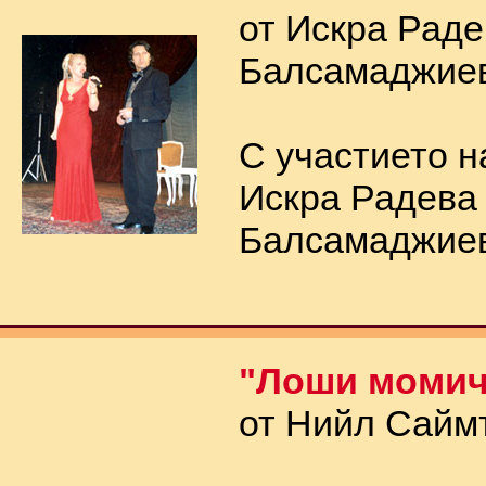
от Искра Раде
Балсамаджие
С участието н
Искра Радева
Балсамаджие
"Лоши момич
от Нийл Сайм