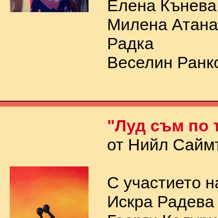
Елена Кънева
Милена Атана
Радка
Веселин Ранко
"Луд съм по 
от Нийл Сайм
С участието н
Искра Радева