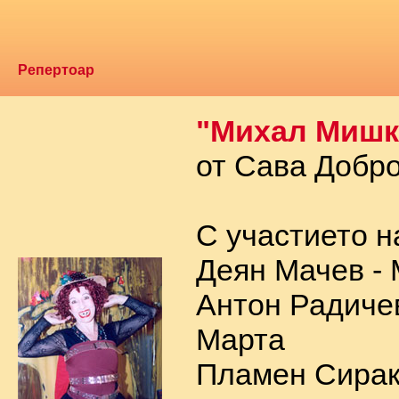
Репертоар
"Михал Мишк
от Сава Добр
С участието н
Деян Мачев -
Антон Радичев
Марта
Пламен Сирак