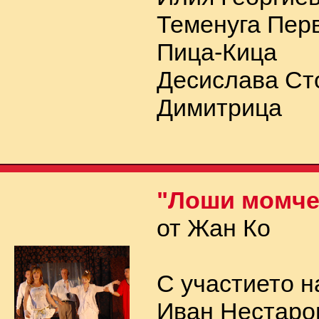
Теменуга Пер
Пица-Кица
Десислава Ст
Димитрица
"Лоши момче
от Жан Ко
С участието н
Иван Нестаро