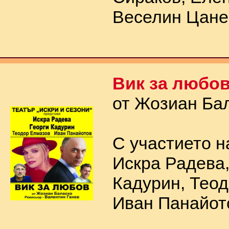
Веселин Цане
Вик за любо
от Жозиан Ба
С участието н
Искра Радева,
Кадурин, Тео
Иван Панайот