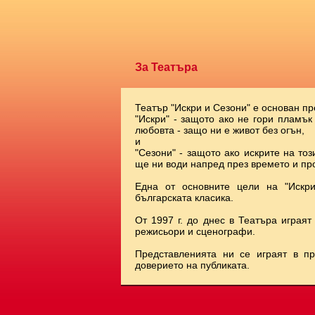
За Театъра
Театър "Искри и Сезони" е основан пр
"Искри" - защото ако не гори пламък
любовта - защо ни е живот без огън,
и
"Сезони" - защото ако искрите на тоз
ще ни води напред през времето и про
Една от основните цели на "Искр
българската класика.
От 1997 г. до днес в Театъра играят
режисьори и сценографи.
Представленията ни се играят в п
доверието на публиката.