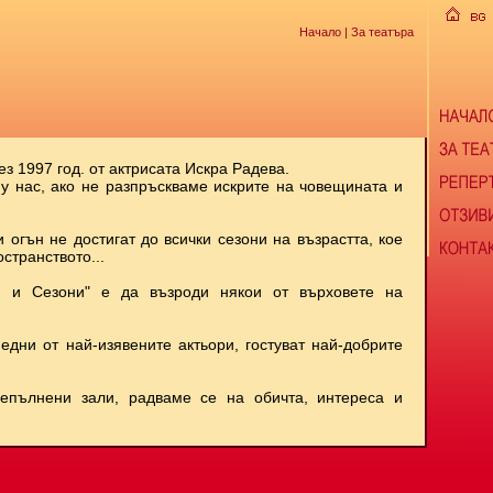
Начало
| За театъра
ез 1997 год. от актрисата Искра Радева.
 у нас, ако не разпръскваме искрите на човещината и
и огън не достигат до всички сезони на възрастта, кое
странството...
и и Сезони" е да възроди някои от върховете на
 едни от най-изявените актьори, гостуват най-добрите
репълнени зали, радваме се на обичта, интереса и