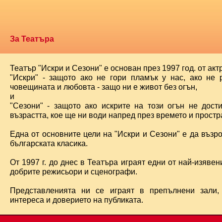
За Театъра
Театър "Искри и Сезони" е основан през 1997 год. от ак
"Искри" - защото ако не гори пламък у нас, ако не 
човещината и любовта - защо ни е живот без огън,
и
"Сезони" - защото ако искрите на този огън не дост
възрастта, кое ще ни води напред през времето и простра
Една от основните цели на "Искри и Сезони" е да възр
българската класика.
От 1997 г. до днес в Театъра играят едни от най-изявени
добрите режисьори и сценографи.
Представленията ни се играят в препълнени зали,
интереса и доверието на публиката.