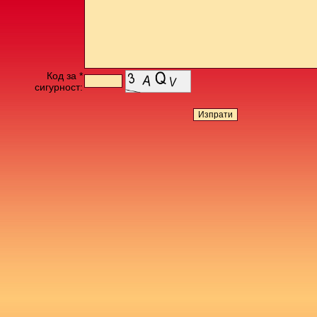
Код за *
сигурност: