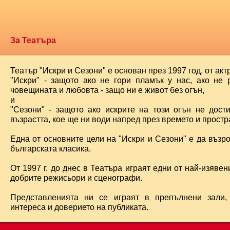
За Театъра
Театър "Искри и Сезони" е основан през 1997 год. от ак
"Искри" - защото ако не гори пламък у нас, ако не 
човещината и любовта - защо ни е живот без огън,
и
"Сезони" - защото ако искрите на този огън не дост
възрастта, кое ще ни води напред през времето и простра
Една от основните цели на "Искри и Сезони" е да възр
българската класика.
От 1997 г. до днес в Театъра играят едни от най-изявени
добрите режисьори и сценографи.
Представленията ни се играят в препълнени зали,
интереса и доверието на публиката.