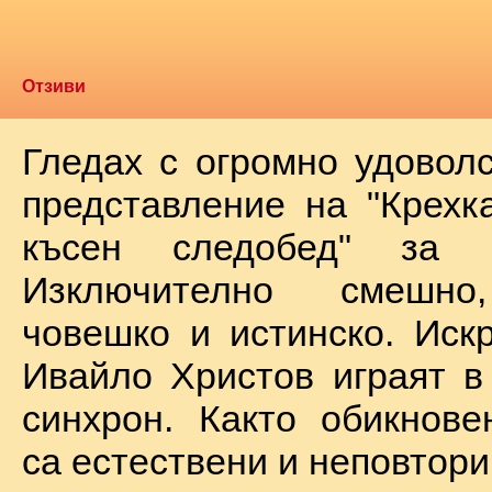
Отзиви
Гледах с огромно удоволс
представление на "Крехк
късен следобед" за 
Изключително смешно
човешко и истинско. Иск
Ивайло Христов играят в
синхрон. Както обикнове
са естествени и неповтори