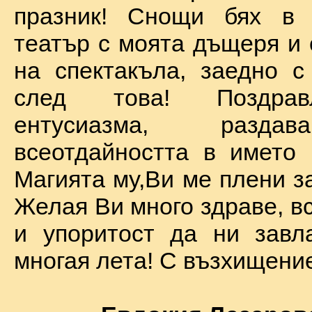
празник! Снощи бях в 
театър с моята дъщеря и 
на спектакъла, заедно с
след това! Поздра
ентусиазма, разда
всеотдайността в името 
Магията му,Ви ме плени за
Желая Ви много здраве, вс
и упоритост да ни завл
многая лета! С възхищение