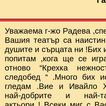
Га
Уважаема г-жо Радева ,сп
Вашия театър са наистин
душите и сърцата ни !Бих 
попитам ,кога ще се иг
отново “Крехка нежно
следобед “ .Много бих и
гледам .Вие и Ивайло Х
най-добрите и най-та
актьори ! Всеки миг с Ва