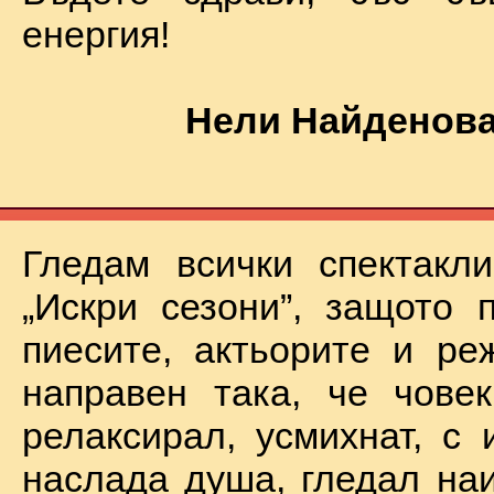
енергия!
Нели Найденова
Гледам всички спектакл
„Искри сезони”, защото 
пиесите, актьорите и ре
направен така, че чове
релаксирал, усмихнат, с 
наслада душа, гледал на