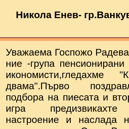
Никола Енев- гр.Ванку
Уважаема Госпожо Радева,
ние -група пенсионирани
икономисти,гледахме "
двама".Първо поздра
подбора на пиесата и вто
игра предизвикахте
настроение и наслада н