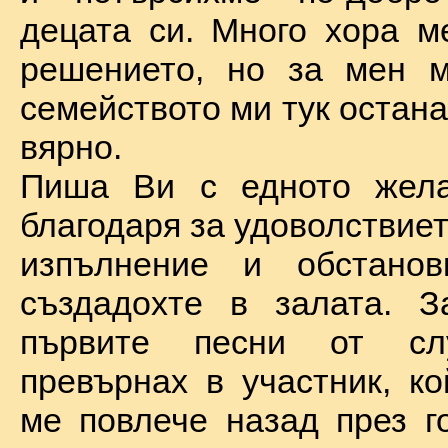
децата си. Много хора м
решението, но за мен м
семейството ми тук остан
вярно.
Пиша Ви с едното жел
благодаря за удоволствие
изпълнение и обстановк
създадохте в залата. З
първите песни от сл
превърнах в участник, ко
ме повлече назад през г