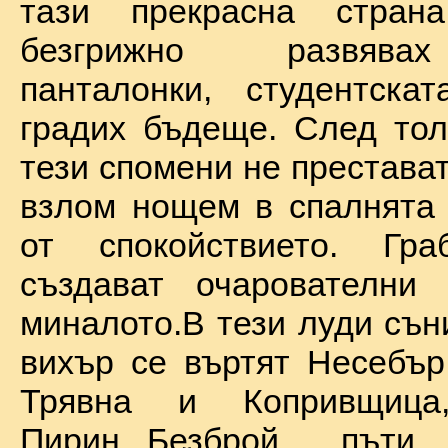
тази прекрасна стран
безгрижно развява
панталонки, студентска
градих бъдеще. След тол
тези спомени не престават
взлом нощем в спалнята 
от спокойствието. Гр
създават очарователни 
миналото.В тези луди сън
вихър се въртят Несебър
Трявна и Копривщиц
Пирин...Безброй пъ