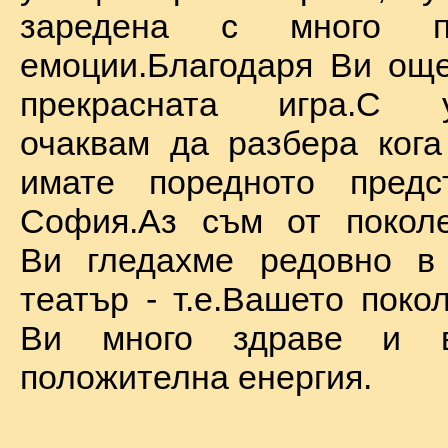
заредена с много по
емоции.Благодаря Ви ощ
прекрасната игра.С у
очаквам да разбера ког
имате поредното предс
София.Аз съм от поколе
Ви гледахме редовно в
театър - т.е.Вашето поко
Ви много здраве и в
положителна енергия.