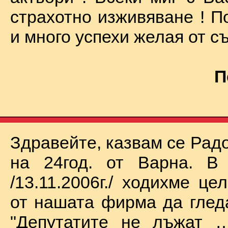
страхотно изживяване ! П
и много успехи желая от съ
П
Здравейте, казвам се Рад
на 24год. от Варна. В 
/13.11.2006г./ ходихме це
от нашата фирма да глед
"Депутатите не лъжат …