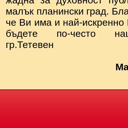
жадна за духовност пуб
малък планински град. Бл
че Ви има и най-искренно
бъдете по-често на
гр.Тетевен
Ма