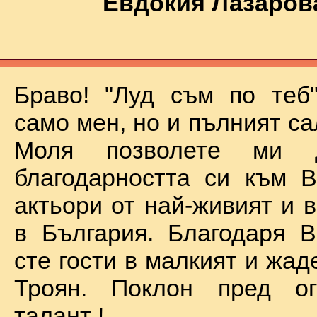
Евдокия Лазаров
Браво! "Луд съм по теб
само мен, но и пълният са
Моля позволете ми 
благодарността си към В
актьори от най-живият и 
в България. Благодаря В
сте гости в малкият и жад
Троян. Поклон пред о
талант !