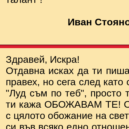
Иван Стояно
Здравей, Искра!
Отдавна исках да ти пиша
правех, но сега след като 
"Луд съм по теб", просто
ти кажа ОБОЖАВАМ ТЕ! О
с цялото обожание на све
си във всяко едно отноше