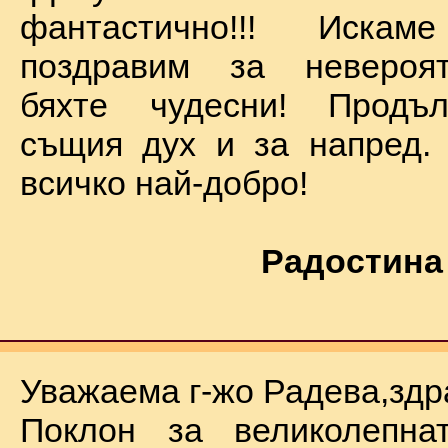
фантастично!!! Иск
поздравим за невероят
бяхте чудесни! Продъ
същия дух и за напред.
всичко най-добро!
Радостина
Уважаема г-жо Радева,здр
Поклон за великолепна