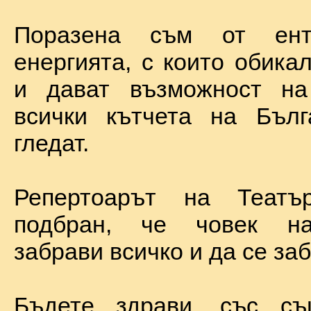
Поразена съм от ент
енергията, с които обика
и дават възможност на
всички кътчета на Бълг
гледат.
Репертоарът на Теат
подбран, че човек н
забрави всичко и да се за
Бъдете здрави, със с