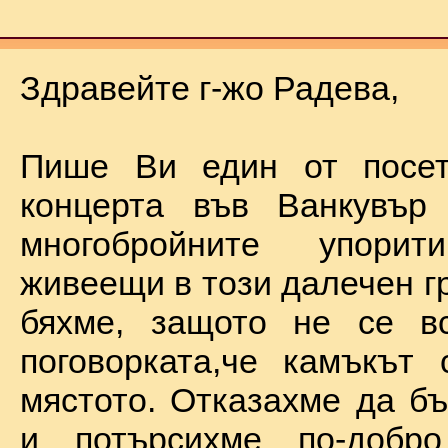
Здравейте г-жо Радева,
Пише Ви един от посет
концерта във Ванкувър
многобройните упорит
живеещи в този далечен г
бяхме, защото не се в
поговорката,че камъкът
мястото. Отказахме да б
и потърсихме по-добр