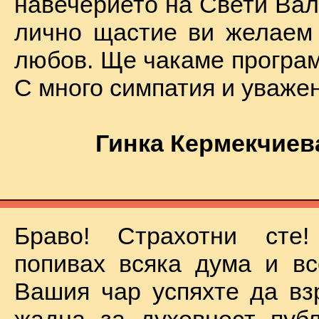
навечерието на Свети Вал
лично щастие ви желаем
любов. Ще чакаме програм
С много симпатия и уваже
Гинка Кермекчиев
Браво! Страхотни сте
попивах всяка дума и вс
Вашия чар успяхте да вз