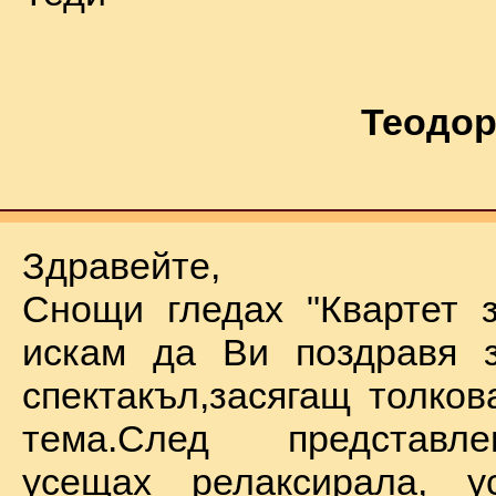
Теодор
Здравейте,
Снощи гледах "Квартет 
искам да Ви поздравя з
спектакъл,засягащ толков
тема.След представл
усещах релаксирала, у