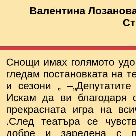
Валентина Лозанова
Ст
Снощи имах голямото удо
гледам постановката на т
и сезони „ –„Депутатите
Искам да ви благодаря 
прекрасната игра на вси
.След театъра се чувст
добре и заредена с п