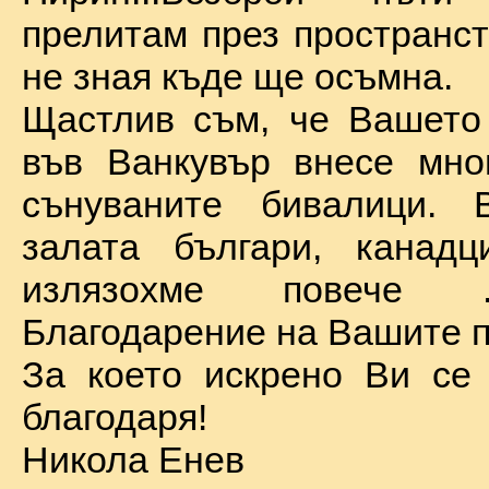
прелитам през пространст
не зная къде ще осъмна.
Щастлив съм, че Вашето
във Ванкувър внесе мно
сънуваните бивалици. 
залата българи, канадц
излязохме повече 
Благодарение на Вашите п
За което искрено Ви се
благодаря!
Никола Енев