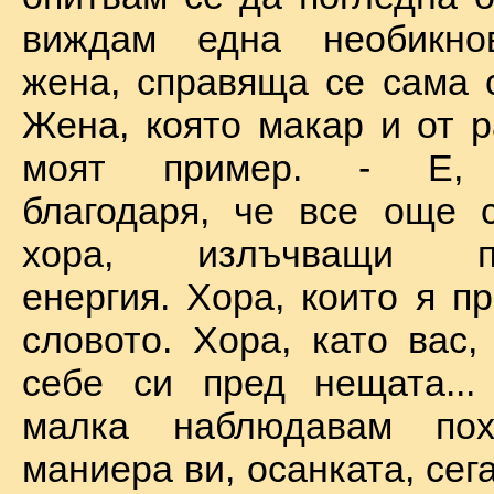
виждам една необикно
жена, справяща се сама с
Жена, която макар и от р
моят пример. - Е, б
благодаря, че все още 
хора, излъчващи по
енергия. Хора, които я п
словото. Хора, като вас,
себе си пред нещата...
малка наблюдавам пох
маниера ви, осанката, сега