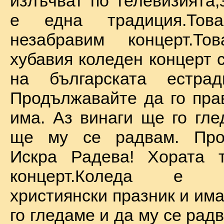
излъчват по телевизията,
е една традиция.То
незабравим концерт.Т
хубавия коледен концерт 
на българската естрад
Продължавайте да го прав
има. Аз винаги ще го гле
ще му се радвам. Про
Искра Радева! Хората т
концерт.Коледа е на
християнски празник и им
го гледаме и да му се радв