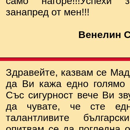
само нагоре!!!Успехи
занапред от мен!!!
Венелин 
Здравейте, казвам се Мад
да Ви кажа едно голямо "
Със сигурност вече Ви зв
да чувате, че сте ед
талантливите български
опитвам се да погледна о