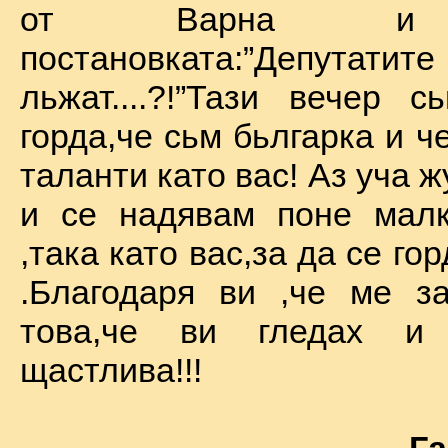
от Варна и 
постановката:”Депу
льжат....?!”Тази вечер 
горда,че сьм бьлгарка и ч
таланти като вас! Аз уча 
и се надявам поне малк
,така като вас,за да се го
.Благодаря ви ,че ме за
това,че ви гледах и
щастлива!!!