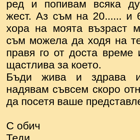
ред и попивам всяка ду
жест. Аз съм на 20...... и 
хора на моята възраст м
съм можела да ходя на те
правя го от доста време 
щастлива за което.
Бъди жива и здрава 
надявам съвсем скоро отн
да посетя ваше представл
С обич
Теди