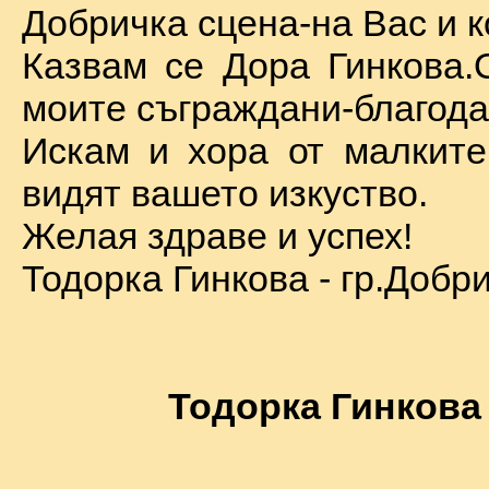
Добричка сцена-на Вас и к
Казвам се Дора Гинкова.
моите съграждани-благода
Искам и хора от малкит
видят вашето изкуство.
Желая здраве и успех!
Тодорка Гинкова - гр.Добр
Тодорка Гинкова 