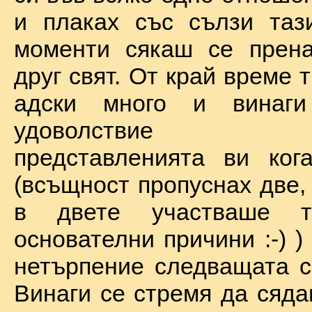
и плаках със сълзи таз
моменти сякаш се прена
друг свят. От край време 
адски много и винаг
удоволствие по
представленията ви ког
(всъщност пропуснах две,
в двете участваше 
основателни причини :-) )
нетърпение следващата с
Винаги се стремя да сяда