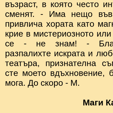
възраст, в която често и
сменят. - Има нещо във
привлича хората като маг
крие в мистериозното или
се - не знам! - Бла
разпалихте искрата и люб
театъра, признателна съ
сте моето вдъхновение, б
мога. До скоро - М.
Маги К