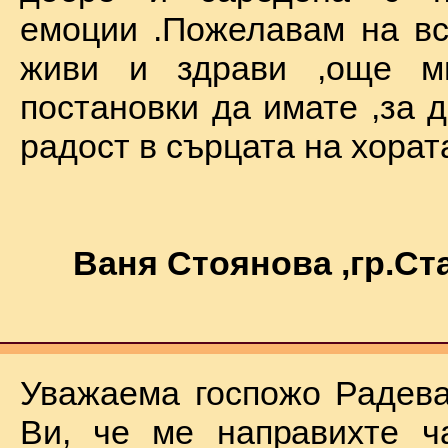
емоции .Пожелавам на вс
живи и здрави ,още мн
постановки да имате ,за 
радост в сърцата на хората !
Ваня Стоянова ,гр.С
Уважаема госпожо Радева
Ви, че ме направихте ч