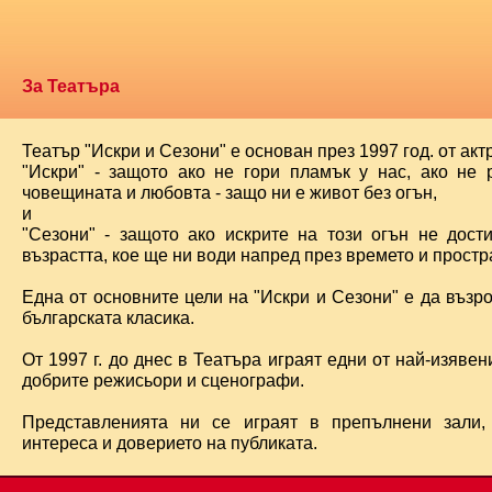
За Театъра
Театър "Искри и Сезони" е основан през 1997 год. от ак
"Искри" - защото ако не гори пламък у нас, ако не 
човещината и любовта - защо ни е живот без огън,
и
"Сезони" - защото ако искрите на този огън не дост
възрастта, кое ще ни води напред през времето и простра
Една от основните цели на "Искри и Сезони" е да възр
българската класика.
От 1997 г. до днес в Театъра играят едни от най-изявени
добрите режисьори и сценографи.
Представленията ни се играят в препълнени зали,
интереса и доверието на публиката.