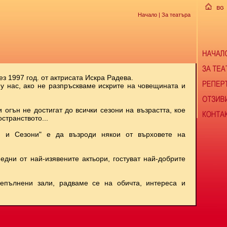
Начало
| За театъра
ез 1997 год. от актрисата Искра Радева.
 у нас, ако не разпръскваме искрите на човещината и
и огън не достигат до всички сезони на възрастта, кое
странството...
и и Сезони" е да възроди някои от върховете на
 едни от най-изявените актьори, гостуват най-добрите
репълнени зали, радваме се на обичта, интереса и