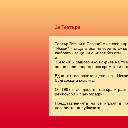
За Театъра
Театър "Искри и Сезони" е основан пр
"Искри" - защото ако не гори пламък
любовта - защо ни е живот без огън,
и
"Сезони" - защото ако искрите на тоз
ще ни води напред през времето и про
Една от основните цели на "Искр
българската класика.
От 1997 г. до днес в Театъра играят
режисьори и сценографи.
Представленията ни се играят в п
доверието на публиката.