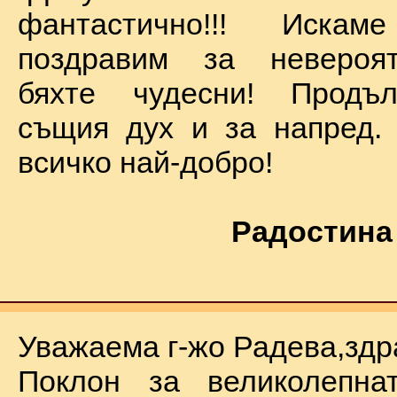
фантастично!!! Иск
поздравим за невероят
бяхте чудесни! Продъ
същия дух и за напред.
всичко най-добро!
Радостина
Уважаема г-жо Радева,здр
Поклон за великолепна