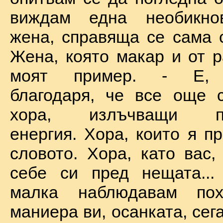
виждам една необикно
жена, справяща се сама с
Жена, която макар и от р
моят пример. - Е, б
благодаря, че все още 
хора, излъчващи по
енергия. Хора, които я п
словото. Хора, като вас,
себе си пред нещата...
малка наблюдавам пох
маниера ви, осанката, сега