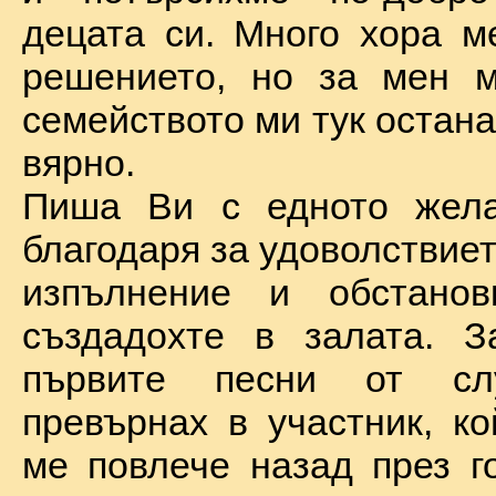
децата си. Много хора м
решението, но за мен м
семейството ми тук остан
вярно.
Пиша Ви с едното жел
благодаря за удоволствие
изпълнение и обстановк
създадохте в залата. З
първите песни от сл
превърнах в участник, ко
ме повлече назад през г