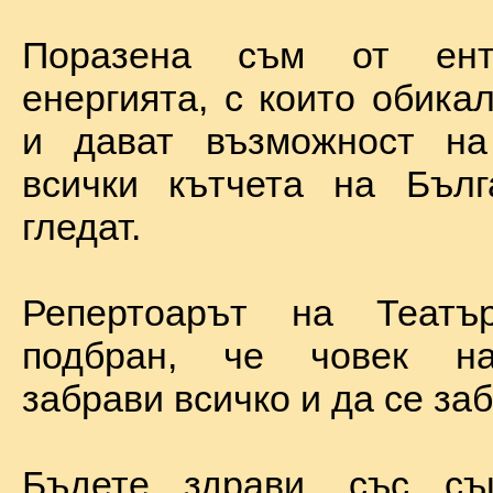
Поразена съм от ент
енергията, с които обика
и дават възможност на
всички кътчета на Бълг
гледат.
Репертоарът на Теат
подбран, че човек н
забрави всичко и да се за
Бъдете здрави, със с