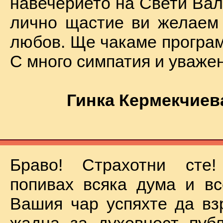
навечерието на Свети Вал
лично щастие ви желаем
любов. Ще чакаме програм
С много симпатия и уваже
Гинка Кермекчиев
Браво! Страхотни сте
попивах всяка дума и вс
Вашия чар успяхте да вз