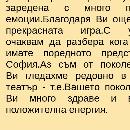
заредена с много по
емоции.Благодаря Ви ощ
прекрасната игра.С у
очаквам да разбера ког
имате поредното предс
София.Аз съм от поколе
Ви гледахме редовно в
театър - т.е.Вашето поко
Ви много здраве и в
положителна енергия.