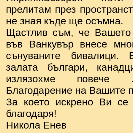
прелитам през пространст
не зная къде ще осъмна.
Щастлив съм, че Вашето
във Ванкувър внесе мно
сънуваните бивалици. 
залата българи, канадц
излязохме повече 
Благодарение на Вашите п
За което искрено Ви се
благодаря!
Никола Енев