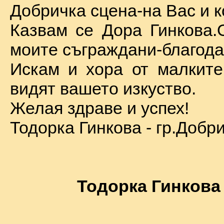
Добричка сцена-на Вас и к
Казвам се Дора Гинкова.
моите съграждани-благода
Искам и хора от малкит
видят вашето изкуство.
Желая здраве и успех!
Тодорка Гинкова - гр.Добр
Тодорка Гинкова 