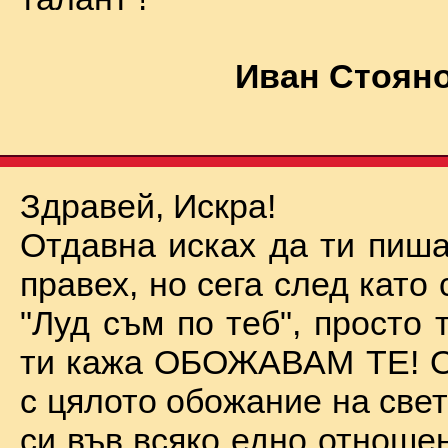
Иван Стояно
Здравей, Искра!
Отдавна исках да ти пиша
правех, но сега след като 
"Луд съм по теб", просто
ти кажа ОБОЖАВАМ ТЕ! О
с цялото обожание на све
си във всяко едно отноше