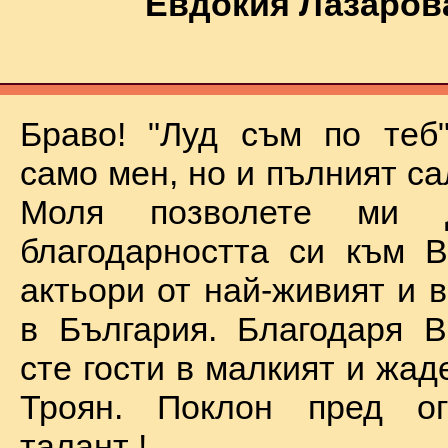
Евдокия Лазаров
Браво! "Луд съм по теб
само мен, но и пълният са
Моля позволете ми 
благодарността си към В
актьори от най-живият и 
в България. Благодаря В
сте гости в малкият и жад
Троян. Поклон пред о
талант !