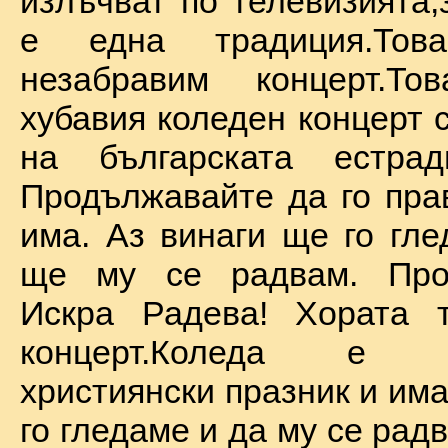
излъчват по телевизията,
е една традиция.То
незабравим концерт.Т
хубавия коледен концерт 
на българската естрад
Продължавайте да го прав
има. Аз винаги ще го гле
ще му се радвам. Про
Искра Радева! Хората т
концерт.Коледа е на
християнски празник и им
го гледаме и да му се радв