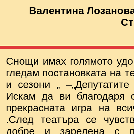
Валентина Лозанова
Ст
Снощи имах голямото удо
гледам постановката на т
и сезони „ –„Депутатите
Искам да ви благодаря 
прекрасната игра на вси
.След театъра се чувст
добре и заредена с п