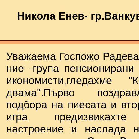
Никола Енев- гр.Ванку
Уважаема Госпожо Радева,
ние -група пенсионирани
икономисти,гледахме "
двама".Първо поздра
подбора на пиесата и вто
игра предизвикахте
настроение и наслада н