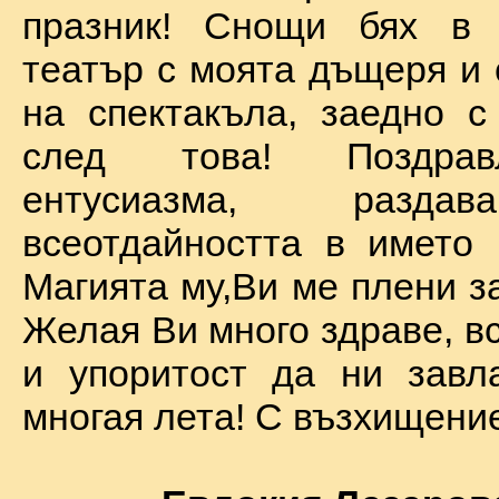
празник! Снощи бях в 
театър с моята дъщеря и 
на спектакъла, заедно с
след това! Поздра
ентусиазма, разда
всеотдайността в името 
Магията му,Ви ме плени за
Желая Ви много здраве, вс
и упоритост да ни завл
многая лета! С възхищение