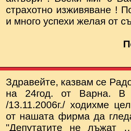
страхотно изживяване ! П
и много успехи желая от съ
П
Здравейте, казвам се Рад
на 24год. от Варна. В 
/13.11.2006г./ ходихме це
от нашата фирма да глед
"Депутатите не лъжат …