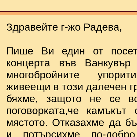
Здравейте г-жо Радева,
Пише Ви един от посет
концерта във Ванкувър
многобройните упорит
живеещи в този далечен г
бяхме, защото не се в
поговорката,че камъкът
мястото. Отказахме да б
и потърсихме по-добр