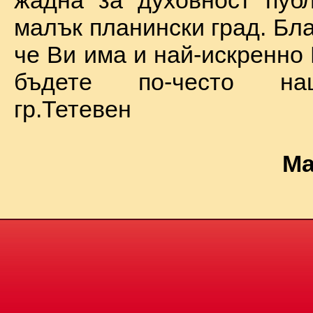
жадна за духовност пуб
малък планински град. Бл
че Ви има и най-искренно
бъдете по-често на
гр.Тетевен
Ма