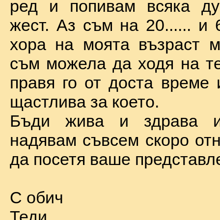
ред и попивам всяка ду
жест. Аз съм на 20...... и 
хора на моята възраст м
съм можела да ходя на те
правя го от доста време 
щастлива за което.
Бъди жива и здрава 
надявам съвсем скоро отн
да посетя ваше представл
С обич
Теди