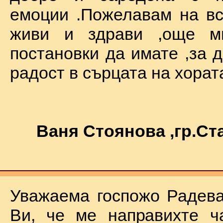
емоции .Пожелавам на вс
живи и здрави ,още мн
постановки да имате ,за 
радост в сърцата на хората !
Ваня Стоянова ,гр.С
Уважаема госпожо Радева
Ви, че ме направихте ч