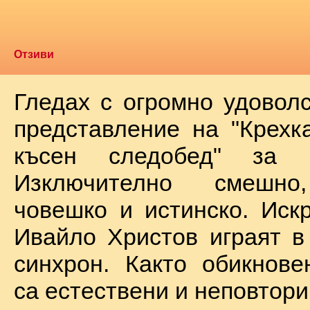
Отзиви
Гледах с огромно удоволс
представление на "Крехк
късен следобед" за 
Изключително смешно
човешко и истинско. Иск
Ивайло Христов играят в
синхрон. Както обикнове
са естествени и неповтори