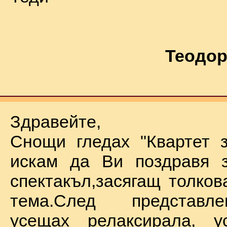
Теодор
Здравейте,
Снощи гледах "Квартет 
искам да Ви поздравя з
спектакъл,засягащ толков
тема.След представл
усещах релаксирала, у