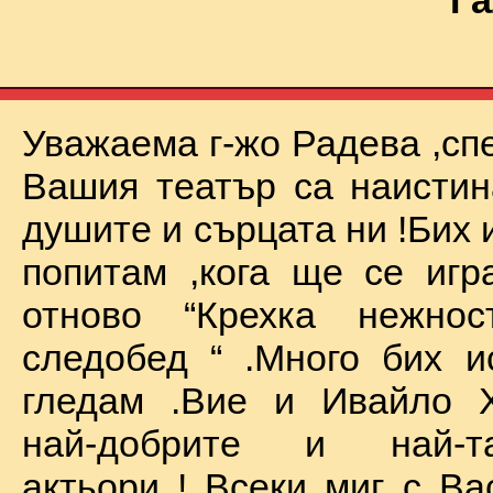
Га
Уважаема г-жо Радева ,сп
Вашия театър са наистин
душите и сърцата ни !Бих 
попитам ,кога ще се иг
отново “Крехка нежно
следобед “ .Много бих и
гледам .Вие и Ивайло Х
най-добрите и най-та
актьори ! Всеки миг с Ва