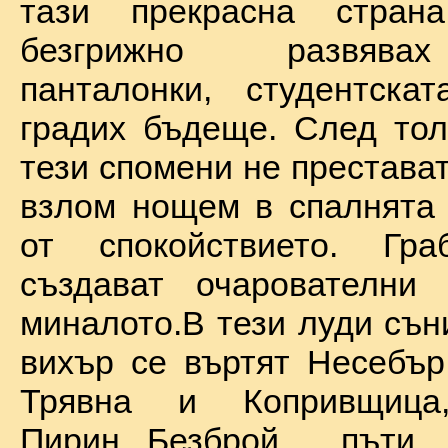
тази прекрасна стран
безгрижно развява
панталонки, студентска
градих бъдеще. След тол
тези спомени не престават
взлом нощем в спалнята 
от спокойствието. Гр
създават очарователни 
миналото.В тези луди сън
вихър се въртят Несебър
Трявна и Копривщиц
Пирин...Безброй пъ