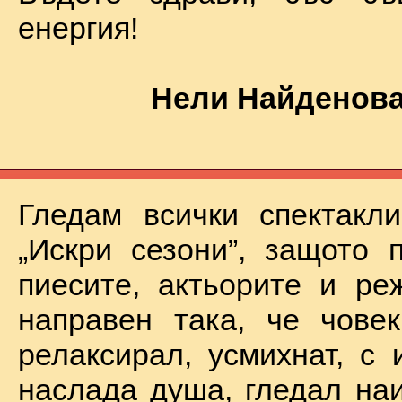
енергия!
Нели Найденова
Гледам всички спектакл
„Искри сезони”, защото 
пиесите, актьорите и ре
направен така, че чове
релаксирал, усмихнат, с 
наслада душа, гледал на