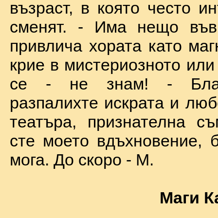
възраст, в която често и
сменят. - Има нещо във
привлича хората като маг
крие в мистериозното или
се - не знам! - Бла
разпалихте искрата и люб
театъра, признателна съ
сте моето вдъхновение, б
мога. До скоро - М.
Маги К