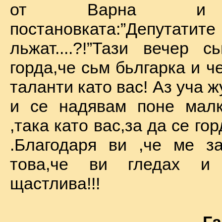
от Варна и 
постановката:”Депу
льжат....?!”Тази вечер 
горда,че сьм бьлгарка и ч
таланти като вас! Аз уча 
и се надявам поне малк
,така като вас,за да се го
.Благодаря ви ,че ме за
това,че ви гледах и
щастлива!!!