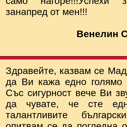
само нагоре!!!Успехи
занапред от мен!!!
Венелин 
Здравейте, казвам се Мад
да Ви кажа едно голямо "
Със сигурност вече Ви зв
да чувате, че сте ед
талантливите български
опитвам се да погледна о