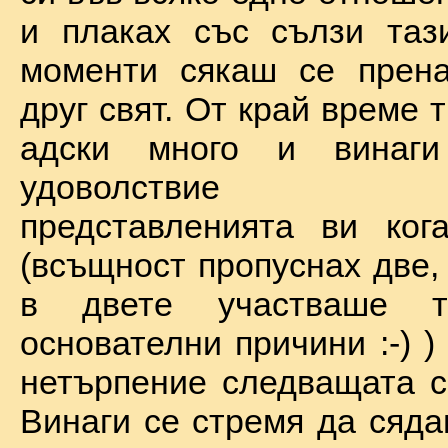
и плаках със сълзи таз
моменти сякаш се прена
друг свят. От край време 
адски много и винаг
удоволствие по
представленията ви ког
(всъщност пропуснах две,
в двете участваше 
основателни причини :-) )
нетърпение следващата с
Винаги се стремя да сяда