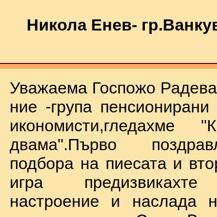
Никола Енев- гр.Ванку
Уважаема Госпожо Радева,
ние -група пенсионирани
икономисти,гледахме "
двама".Първо поздра
подбора на пиесата и вто
игра предизвикахте
настроение и наслада н