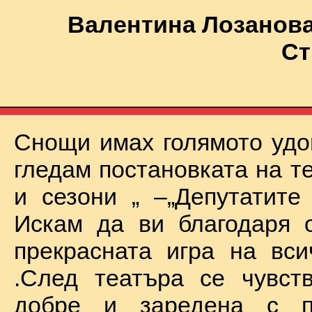
Валентина Лозанова
Ст
Снощи имах голямото удо
гледам постановката на т
и сезони „ –„Депутатите
Искам да ви благодаря 
прекрасната игра на вси
.След театъра се чувст
добре и заредена с п