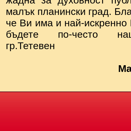
жадна за духовност пуб
малък планински град. Бл
че Ви има и най-искренно
бъдете по-често на
гр.Тетевен
Ма