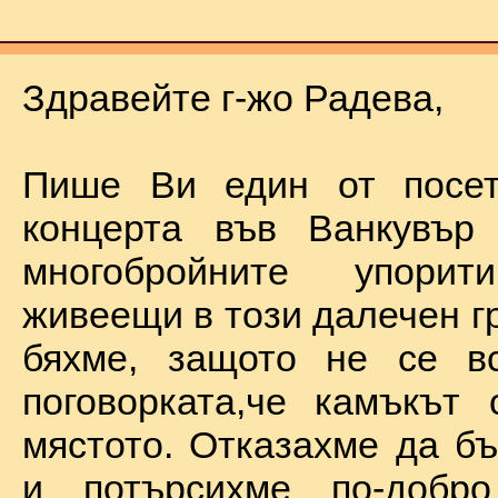
Здравейте г-жо Радева,
Пише Ви един от посет
концерта във Ванкувър
многобройните упорит
живеещи в този далечен г
бяхме, защото не се в
поговорката,че камъкът
мястото. Отказахме да б
и потърсихме по-добр