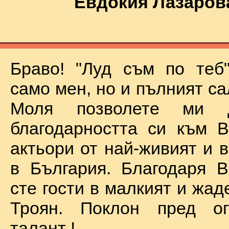
Евдокия Лазаров
Браво! "Луд съм по теб
само мен, но и пълният са
Моля позволете ми 
благодарността си към В
актьори от най-живият и 
в България. Благодаря В
сте гости в малкият и жад
Троян. Поклон пред о
талант !