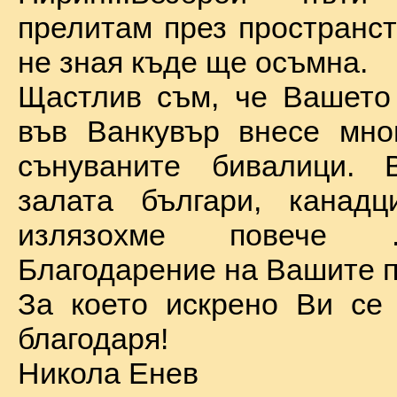
прелитам през пространст
не зная къде ще осъмна.
Щастлив съм, че Вашето
във Ванкувър внесе мно
сънуваните бивалици. 
залата българи, канадц
излязохме повече 
Благодарение на Вашите п
За което искрено Ви се
благодаря!
Никола Енев