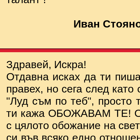
Иван Стояно
Здравей, Искра!
Отдавна исках да ти пиша
правех, но сега след като 
"Луд съм по теб", просто
ти кажа ОБОЖАВАМ ТЕ! О
с цялото обожание на све
си във всяко едно отноше