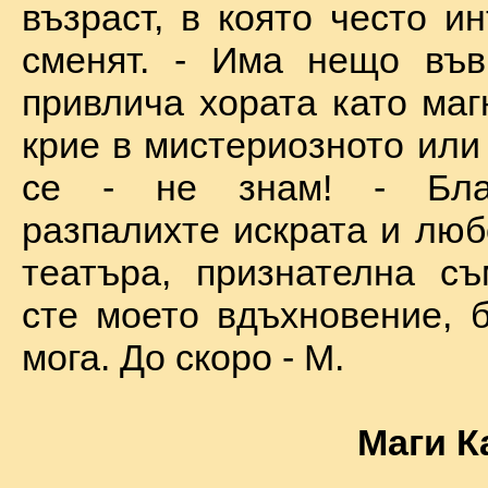
възраст, в която често и
сменят. - Има нещо във
привлича хората като маг
крие в мистериозното или
се - не знам! - Бла
разпалихте искрата и люб
театъра, признателна съ
сте моето вдъхновение, б
мога. До скоро - М.
Маги К