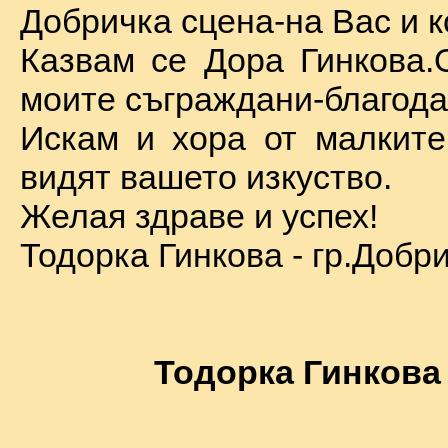
Добричка сцена-на Вас и к
Казвам се Дора Гинкова.
моите съграждани-благода
Искам и хора от малкит
видят вашето изкуство.
Желая здраве и успех!
Тодорка Гинкова - гр.Добр
Тодорка Гинкова 