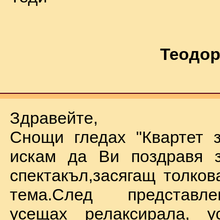
Теодор
Здравейте,
Снощи гледах "Квартет 
искам да Ви поздравя з
спектакъл,засягащ толков
тема.След представл
усещах релаксирала, у