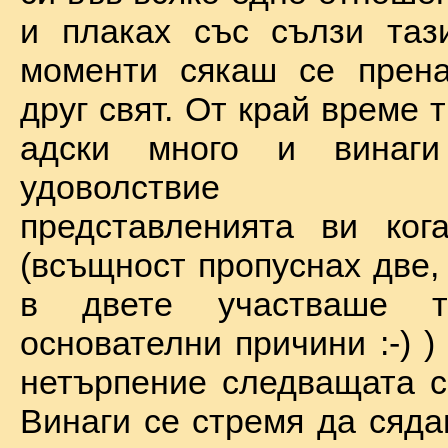
и плаках със сълзи таз
моменти сякаш се прена
друг свят. От край време 
адски много и винаг
удоволствие по
представленията ви ког
(всъщност пропуснах две,
в двете участваше 
основателни причини :-) )
нетърпение следващата с
Винаги се стремя да сяда