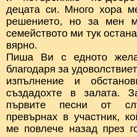
децата си. Много хора м
решението, но за мен м
семейството ми тук остан
вярно.
Пиша Ви с едното жел
благодаря за удоволствие
изпълнение и обстановк
създадохте в залата. З
първите песни от сл
превърнах в участник, ко
ме повлече назад през г