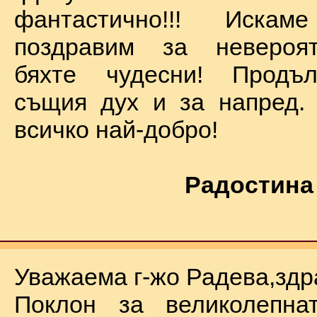
фантастично!!! Иск
поздравим за невероят
бяхте чудесни! Продъ
същия дух и за напред.
всичко най-добро!
Радостина
Уважаема г-жо Радева,здр
Поклон за великолепна