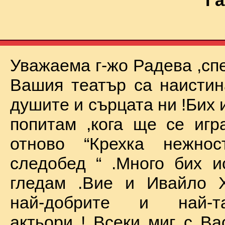
Га
Уважаема г-жо Радева ,сп
Вашия театър са наистин
душите и сърцата ни !Бих 
попитам ,кога ще се иг
отново “Крехка нежно
следобед “ .Много бих и
гледам .Вие и Ивайло Х
най-добрите и най-та
актьори ! Всеки миг с Ва