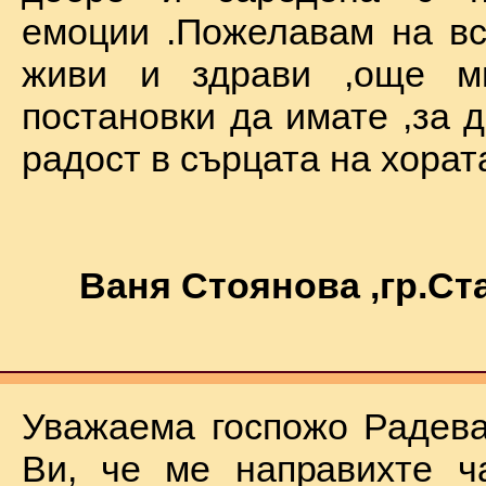
емоции .Пожелавам на вс
живи и здрави ,още мн
постановки да имате ,за 
радост в сърцата на хората !
Ваня Стоянова ,гр.С
Уважаема госпожо Радева
Ви, че ме направихте ч