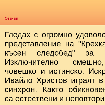
Отзиви
Гледах с огромно удоволс
представление на "Крехк
късен следобед" за 
Изключително смешно
човешко и истинско. Иск
Ивайло Христов играят в
синхрон. Както обикнове
са естествени и неповтори