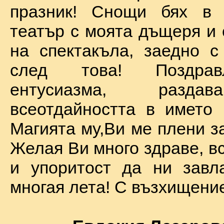
празник! Снощи бях в 
театър с моята дъщеря и 
на спектакъла, заедно с
след това! Поздра
ентусиазма, разда
всеотдайността в името 
Магията му,Ви ме плени за
Желая Ви много здраве, вс
и упоритост да ни завл
многая лета! С възхищение