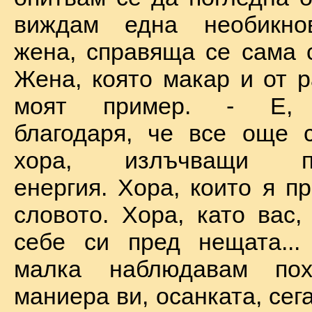
виждам една необикно
жена, справяща се сама с
Жена, която макар и от р
моят пример. - Е, б
благодаря, че все още 
хора, излъчващи по
енергия. Хора, които я п
словото. Хора, като вас,
себе си пред нещата...
малка наблюдавам пох
маниера ви, осанката, сега