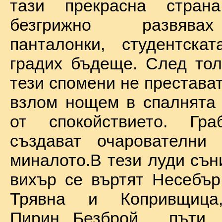
тази прекрасна стран
безгрижно развява
панталонки, студентска
градих бъдеще. След тол
тези спомени не престават
взлом нощем в спалнята 
от спокойствието. Гр
създават очарователни 
миналото.В тези луди сън
вихър се въртят Несебър
Трявна и Копривщиц
Пирин...Безброй пъ