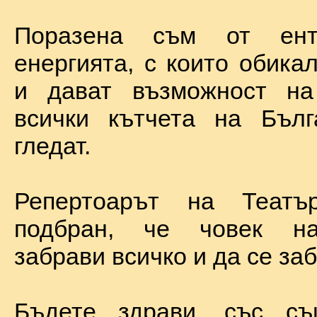
Поразена съм от ент
енергията, с които обика
и дават възможност на
всички кътчета на Бълг
гледат.
Репертоарът на Теат
подбран, че човек н
забрави всичко и да се за
Бъдете здрави, със с