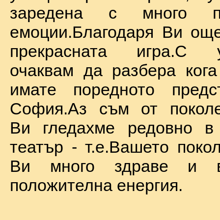
заредена с много по
емоции.Благодаря Ви ощ
прекрасната игра.С у
очаквам да разбера ког
имате поредното предс
София.Аз съм от поколе
Ви гледахме редовно в
театър - т.е.Вашето поко
Ви много здраве и в
положителна енергия.