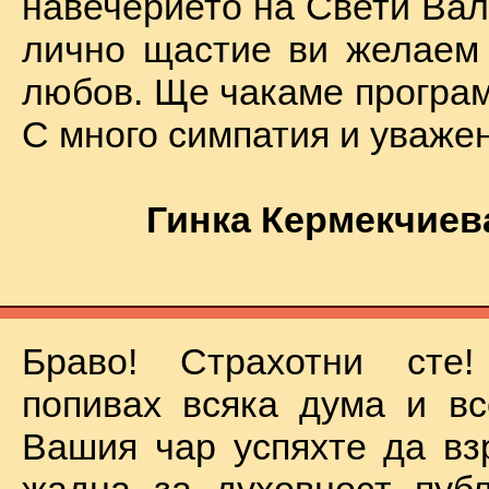
навечерието на Свети Вал
лично щастие ви желаем
любов. Ще чакаме програм
С много симпатия и уваже
Гинка Кермекчиев
Браво! Страхотни сте
попивах всяка дума и вс
Вашия чар успяхте да вз