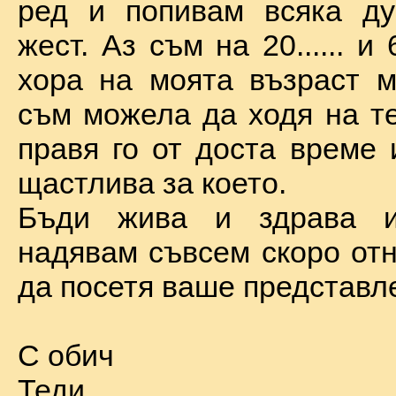
ред и попивам всяка ду
жест. Аз съм на 20...... и 
хора на моята възраст м
съм можела да ходя на те
правя го от доста време 
щастлива за което.
Бъди жива и здрава 
надявам съвсем скоро отн
да посетя ваше представл
С обич
Теди