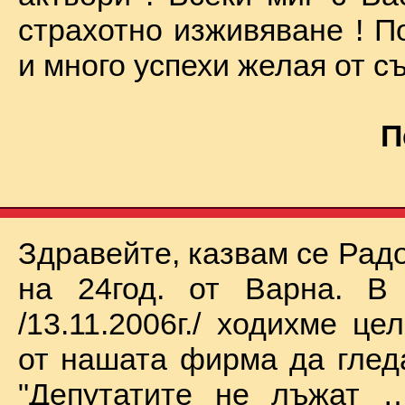
страхотно изживяване ! П
и много успехи желая от съ
П
Здравейте, казвам се Рад
на 24год. от Варна. В 
/13.11.2006г./ ходихме це
от нашата фирма да глед
"Депутатите не лъжат …