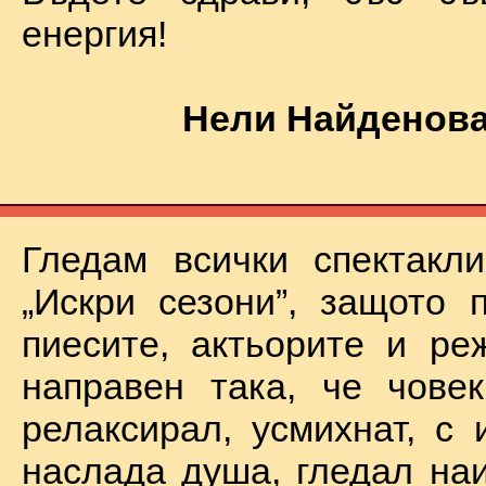
енергия!
Нели Найденова
Гледам всички спектакл
„Искри сезони”, защото 
пиесите, актьорите и ре
направен така, че чове
релаксирал, усмихнат, с 
наслада душа, гледал на