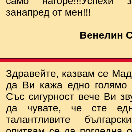
само нагоре!!!Успехи
занапред от мен!!!
Венелин 
Здравейте, казвам се Мад
да Ви кажа едно голямо "
Със сигурност вече Ви зв
да чувате, че сте ед
талантливите български
опитвам се да погледна о