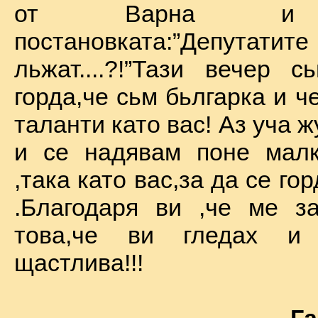
от Варна и 
постановката:”Депу
льжат....?!”Тази вечер 
горда,че сьм бьлгарка и ч
таланти като вас! Аз уча 
и се надявам поне малк
,така като вас,за да се го
.Благодаря ви ,че ме за
това,че ви гледах и
щастлива!!!