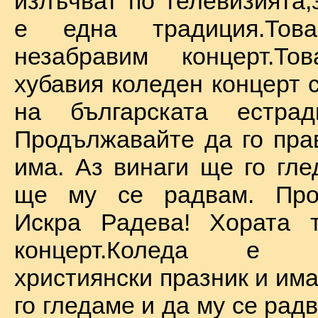
излъчват по телевизията,
е една традиция.То
незабравим концерт.Т
хубавия коледен концерт 
на българската естрад
Продължавайте да го прав
има. Аз винаги ще го гле
ще му се радвам. Про
Искра Радева! Хората т
концерт.Коледа е на
християнски празник и им
го гледаме и да му се радв