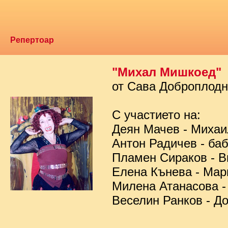
Репертоар
"Михал Мишкоед"
от Сава Доброплод
С участието на:
Деян Мачев - Миха
Антон Радичев - ба
Пламен Сираков - В
Елена Кънева - Мар
Милена Атанасова -
Веселин Ранков - Д