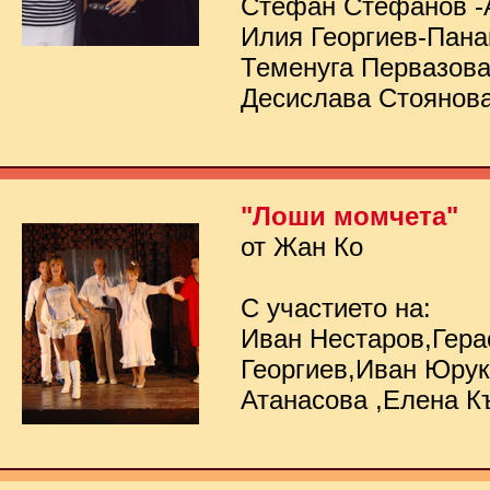
Стефан Стефанов -
Илия Георгиев-Пана
Теменуга Первазов
Десислава Стоянов
"Лоши момчета"
от Жан Ко
С участието на:
Иван Нестаров,Гер
Георгиев,Иван Юру
Атанасова ,Елена К