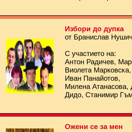
Избори до дупка
от Бранислав Нуши
С участието на:
Антон Радичев, Мар
Виолета Марковска,
Иван Панайотов,
Милена Атанасова, 
Дидо, Станимир Гъ
Ожени се за мен