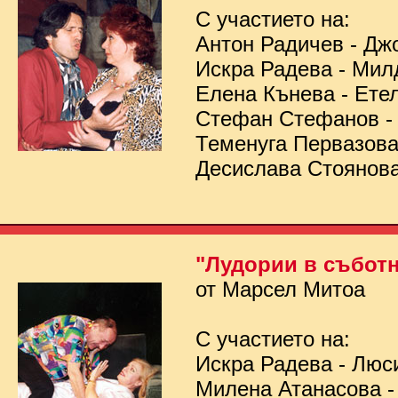
С участието на:
Антон Радичев - Дж
Искра Радева - Мил
Елена Кънева - Ете
Стефан Стефанов 
Теменуга Первазов
Десислава Стоянов
"Лудории в съботн
от Марсел Митоа
С участието на:
Искра Радева - Люс
Милена Атанасова -