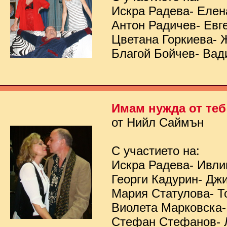
Искра Радева- Елен
Антон Радичев- Евг
Цветана Горкиева- 
Благой Бойчев- Вад
Имам нужда от теб
от Нийл Саймън
С участието на:
Искра Радева- Ивл
Георги Кадурин- Дж
Мария Статулова- Т
Виолета Марковска-
Стефан Стефанов- 