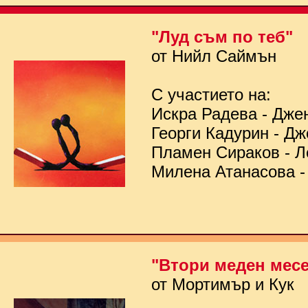
"Луд съм по теб"
от Нийл Саймън
С участието на:
Искра Радева - Дже
Георги Кадурин - Д
Пламен Сираков - Л
Милена Атанасова -
"Втори меден мес
от Мортимър и Кук