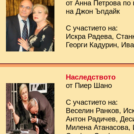
от Анна Петрова по
на Джон Ъпдайк
С участието на:
Искра Радева, Стан
Георги Кадурин, Ив
Наследството
от Пиер Шано
С участието на:
Веселин Ранков, Ис
Антон Радичев, Дес
Милена Атанасова, 