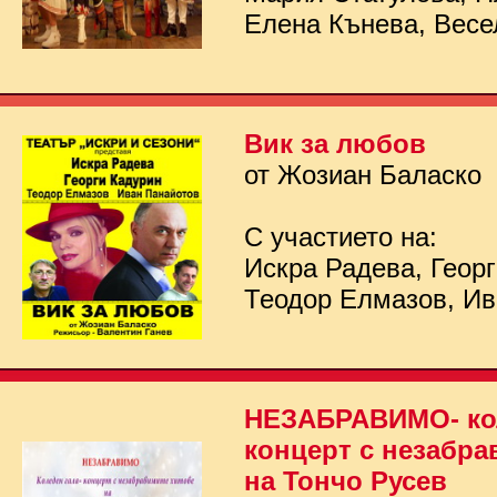
Елена Кънева, Весе
Вик за любов
от Жозиан Баласко
С участието на:
Искра Радева, Георг
Теодор Елмазов, Ив
НЕЗАБРАВИМО- кол
концерт с незабра
на Тончо Русев