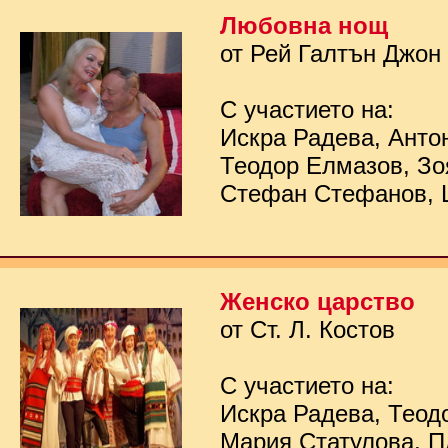
Любовна нощ
от Рей Галтън Джон
С участието на:
Искра Радева, Анто
Теодор Елмазов, Зо
Стефан Стефанов, 
Женско царство
от Ст. Л. Костов
С участието на:
Искра Радева, Теод
Мария Статулова, П