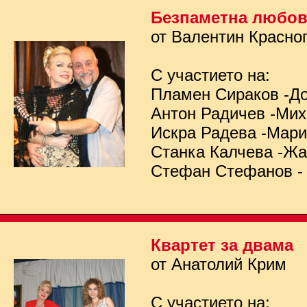
Безпаметна любо
от Валентин Красно
С участието на:
Пламен Сираков -Д
Антон Радичев -Ми
Искра Радева -Мар
Станка Калчева -Ж
Стефан Стефанов -
Квартет за двама
от Анатолий Крим
С участието на: