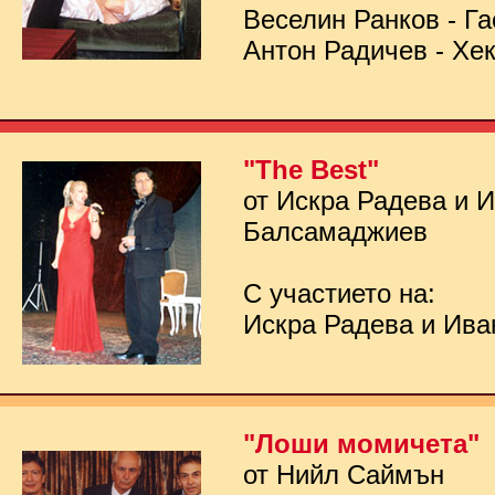
Веселин Ранков - Га
Антон Радичев - Хе
"The Best"
от Искра Радева и 
Балсамаджиев
С участието на:
Искра Радева и Ив
"Лоши момичета"
от Нийл Саймън