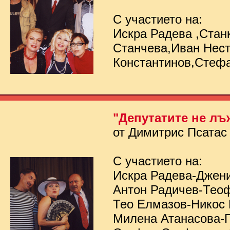
С участието на:
Искра Радева ,Стан
Станчева,Иван Нес
Константинов,Стеф
"Депутатите не лъ
от Димитрис Псатас
С участието на:
Искра Радева-Джен
Антон Радичев-Тео
Тео Елмазов-Никос
Милена Атанасова-