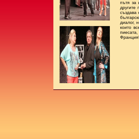
пътя за 
другите 
създава 
българс
диалог, 
които вс
пиесата
Франция