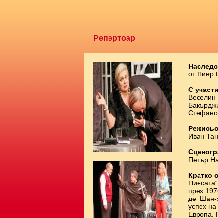
Репертоар
Наследс
от Пиер
С участи
Веселин 
Бакърджи
Стефано
Режисьо
Иван Тан
Сценогр
Петър Н
Кратко 
Пиесата“
през 197
де Шан-з
успех на
Европа. 