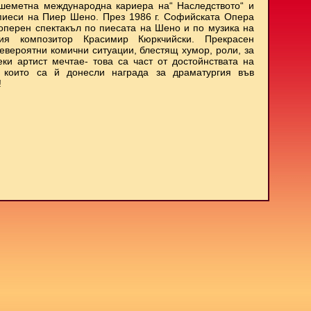
шеметна международна кариера на“ Наследството“ и
пиеси на Пиер Шено. През 1986 г. Софийската Опера
оперен спектакъл по пиесата на Шено и по музика на
кия композитор Красимир Кюркчийски. Прекрасен
невероятни комични ситуации, блестящ хумор, роли, за
еки артист мечтае- това са част от достойнствата на
, които са й донесли награда за драматургия във
!