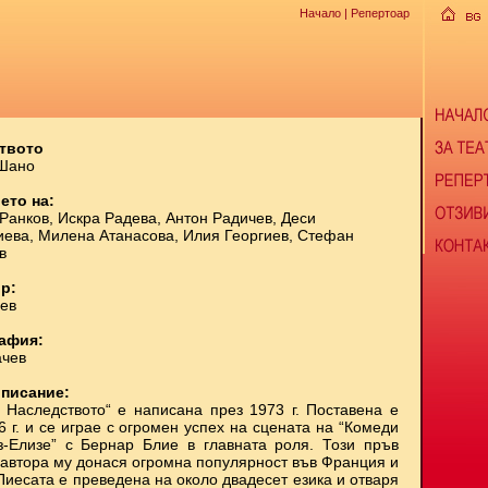
Начало
|
Репертоар
твото
 Шано
ето на:
Ранков, Искра Радева, Антон Радичев, Деси
ева, Милена Атанасова, Илия Георгиев, Стефан
в
р:
ев
афия:
ачев
описание:
 Наследството“ е написана през 1973 г. Поставена е
6 г. и се играе с огромен успех на сцената на “Комеди
-Елизе” с Бернар Блие в главната роля. Този пръв
 автора му донася огромна популярност във Франция и
Пиесата е преведена на около двадесет езика и отваря