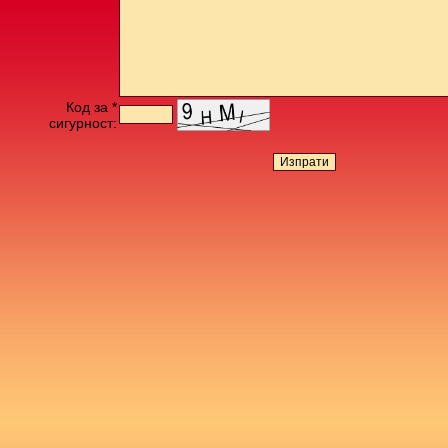
Код за *
сигурност: