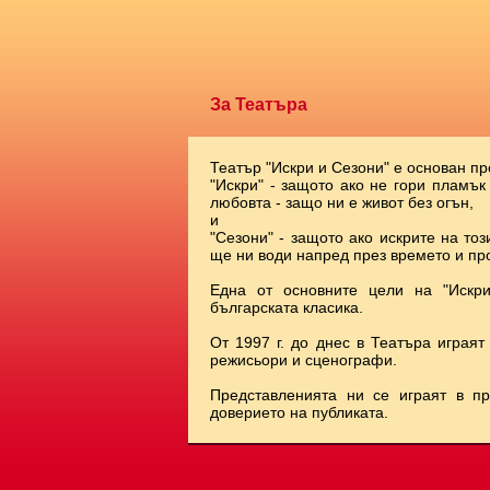
За Театъра
Театър "Искри и Сезони" е основан пр
"Искри" - защото ако не гори пламък
любовта - защо ни е живот без огън,
и
"Сезони" - защото ако искрите на тоз
ще ни води напред през времето и про
Една от основните цели на "Искр
българската класика.
От 1997 г. до днес в Театъра играят
режисьори и сценографи.
Представленията ни се играят в п
доверието на публиката.