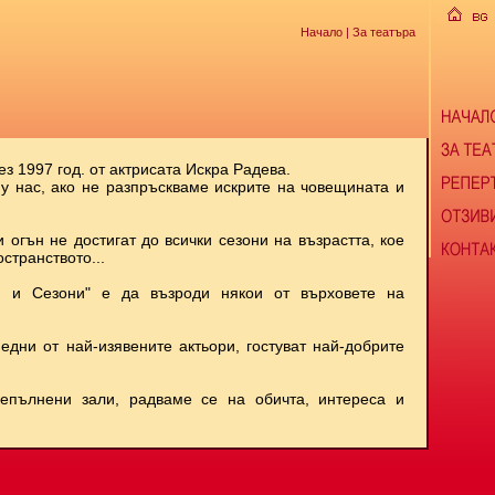
Начало
| За театъра
ез 1997 год. от актрисата Искра Радева.
 у нас, ако не разпръскваме искрите на човещината и
и огън не достигат до всички сезони на възрастта, кое
странството...
и и Сезони" е да възроди някои от върховете на
 едни от най-изявените актьори, гостуват най-добрите
репълнени зали, радваме се на обичта, интереса и