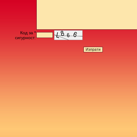
Код за *
сигурност: