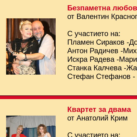
Безпаметна любо
от Валентин Красно
С участието на:
Пламен Сираков -Д
Антон Радичев -Ми
Искра Радева -Мар
Станка Калчева -Ж
Стефан Стефанов -
Квартет за двама
от Анатолий Крим
С участието на: