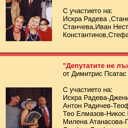
С участието на:
Искра Радева ,Стан
Станчева,Иван Нес
Константинов,Стеф
"Депутатите не лъ
от Димитрис Псатас
С участието на:
Искра Радева-Джен
Антон Радичев-Тео
Тео Елмазов-Никос
Милена Атанасова-