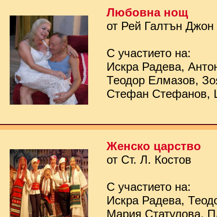
Любовна нощ
от Рей Галтън Джон
С участието на:
Искра Радева, Анто
Теодор Елмазов, Зо
Стефан Стефанов, 
Женско царство
от Ст. Л. Костов
С участието на:
Искра Радева, Теод
Мария Статулова, П