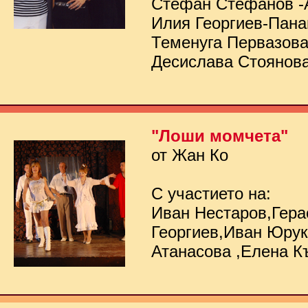
Стефан Стефанов -
Илия Георгиев-Пана
Теменуга Первазов
Десислава Стоянов
"Лоши момчета"
от Жан Ко
С участието на:
Иван Нестаров,Гер
Георгиев,Иван Юру
Атанасова ,Елена К