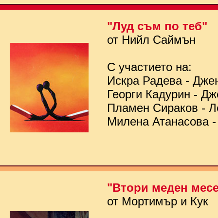
"Луд съм по теб"
от Нийл Саймън
С участието на:
Искра Радева - Дже
Георги Кадурин - Д
Пламен Сираков - Л
Милена Атанасова -
"Втори меден мес
от Мортимър и Кук