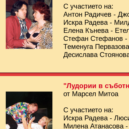
С участието на:
Антон Радичев - Дж
Искра Радева - Мил
Елена Кънева - Ете
Стефан Стефанов 
Теменуга Первазов
Десислава Стоянов
"Лудории в съботн
от Марсел Митоа
С участието на:
Искра Радева - Люс
Милена Атанасова -