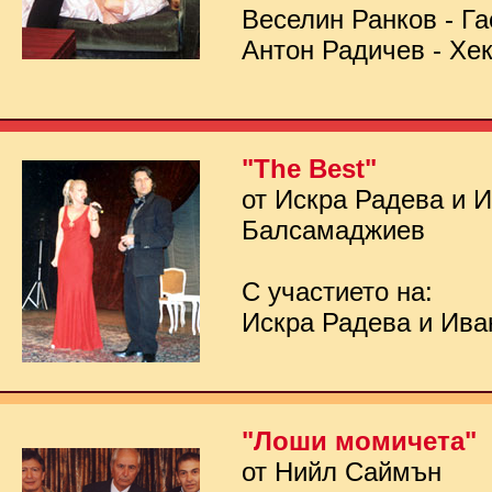
Веселин Ранков - Га
Антон Радичев - Хе
"The Best"
от Искра Радева и 
Балсамаджиев
С участието на:
Искра Радева и Ив
"Лоши момичета"
от Нийл Саймън