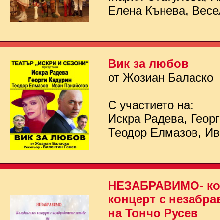
Елена Кънева, Весе
Вик за любов
от Жозиан Баласко
С участието на:
Искра Радева, Георг
Теодор Елмазов, Ив
НЕЗАБРАВИМО- кол
концерт с незабра
на Тончо Русев