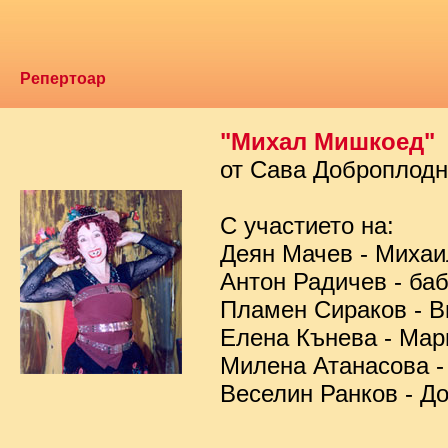
Репертоар
"Михал Мишкоед"
от Сава Доброплод
С участието на:
Деян Мачев - Миха
Антон Радичев - ба
Пламен Сираков - В
Елена Кънева - Мар
Милена Атанасова -
Веселин Ранков - Д