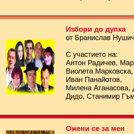
Избори до дупка
от Бранислав Нуши
С участието на:
Антон Радичев, Мар
Виолета Марковска,
Иван Панайотов,
Милена Атанасова, 
Дидо, Станимир Гъ
Ожени се за мен