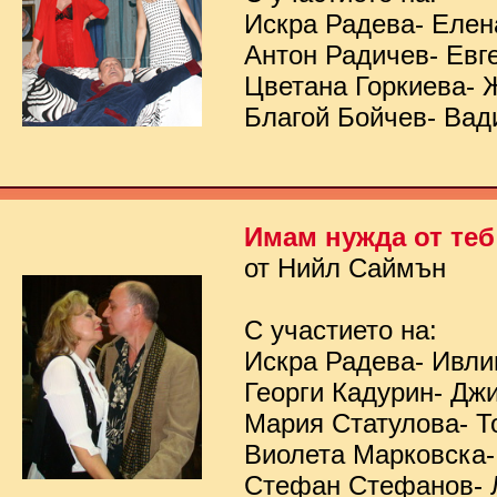
Искра Радева- Елен
Антон Радичев- Евг
Цветана Горкиева- 
Благой Бойчев- Вад
Имам нужда от теб
от Нийл Саймън
С участието на:
Искра Радева- Ивл
Георги Кадурин- Дж
Мария Статулова- Т
Виолета Марковска-
Стефан Стефанов- 