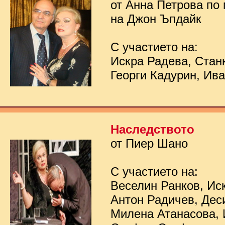
от Анна Петрова по
на Джон Ъпдайк
С участието на:
Искра Радева, Стан
Георги Кадурин, Ив
Наследството
от Пиер Шано
С участието на:
Веселин Ранков, Ис
Антон Радичев, Дес
Милена Атанасова, 