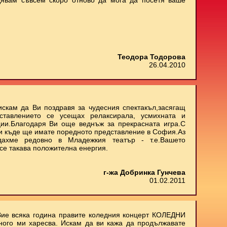
дявам съвсем скоро отново да мога да посетя ваше
Теодора Тодорова
26.04.2010
искам да Ви поздравя за чудесния спектакъл,засягащ
ставлението се усещах релаксирала, усмихната и
ии.Благодаря Ви още веднъж за прекрасната игра.С
 и къде ще имате поредното представление в София.Аз
дахме редовно в Младежкия театър - т.е.Вашето
се такава положителна енергия.
г-жа Добринка Гунчева
01.02.2011
Вие всяка година правите коледния концерт КОЛЕДНИ
ного ми харесва. Искам да ви кажа да продължавате