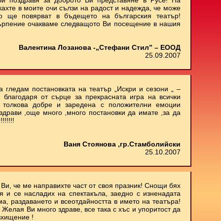
и поздравя за доброто Ви представяне в Русе! На
кахте в моите очи сълзи на радост и надежда, че може
о ще повярват в бъдещето на българския театър!
ърпение очакваме следващото Ви посещение в нашия
Валентина Лозанова -„Стефани Стил” – ЕООД
25.09.2007
 гледам постановката на театър „Искри и сезони „ –
 благодаря от сърце за прекрасната игра на всички
м толкова добре и заредена с положителни емоции
здрави ,още много ,много постановки да имате ,за да
!!!!!
Ваня Стоянова ,гр.Стамболийски
25.10.2007
Ви, че ме направихте част от своя празник! Снощи бях
 и се насладих на спектакъла, заедно с изненадата
ма, раздаването и всеотдайността в името на театъра!
 Желая Ви много здраве, все така с хъс и упоритост да
зхищение !