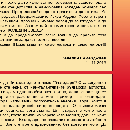
 и после да го излъчват по телевизията,защото това е
им концерт.Това е най-хубавия коледен концерт със
узика. Продължавайте да го правите и да го има. Аз
е радвам. Продължавайте Искра Радева! Хората търсят
ристиянски празник и имаме повод да го гледаме и да
аваме много. Аз съм най-големият фен и почитател на
нцерт КОЛЕДНИ ЗВЕЗДИ.
а и да продължавате всяка година да правите този
азници няма да са толкова весели.
адева!!!Пожелавам ви само напред и само нагоре!!!
Венелин Семерджиев
11.11.2013
м да Ви кажа едно голямо "благодаря"! Със сигурност
е сте една от най-талантливите български артистки,
и виждам една необикновена жена, жена, справяща се
ар и от разстояние е моят пример. - Е, благодаря,
хора, излъчващи положителна енергия. Хора, които я
с, не слагащи себе си пред нещата... От съвсем малка
, осанката, сега съм на 15 - възраст, в която често
 вас, което привлича хората като магнит, дали се крие
не знам! - Благодаря, че разпалихте искрата и любовта
.. Вие сте моето вдъхновение, без което не мога. До