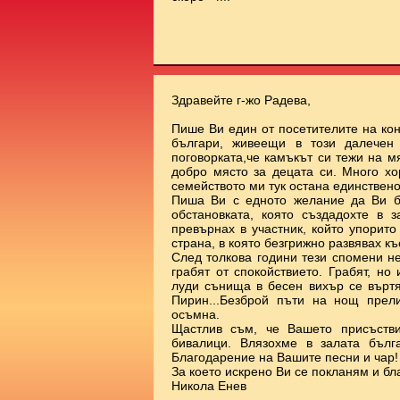
Здравейте г-жо Радева,
Пише Ви един от посетителите на ко
българи, живеещи в този далечен
поговорката,че камъкът си тежи на 
добро място за децата си. Много х
семейството ми тук остана единствено
Пиша Ви с едното желание да Ви б
обстановката, която създадохте в 
превърнах в участник, който упорит
страна, в която безгрижно развявах к
След толкова години тези спомени н
грабят от спокойствието. Грабят, но
луди сънища в бесен вихър се върт
Пирин...Безброй пъти на нощ прел
осъмна.
Щастлив съм, че Вашето присъстви
бивалици. Влязохме в залата бълг
Благодарение на Вашите песни и чар!
За което искрено Ви се покланям и бл
Никола Енев