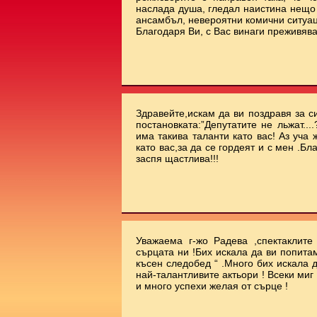
наслада душа, гледал наистина нещо 
ансамбъл, невероятни комични ситуа
Благодаря Ви, с Вас винаги преживява
Здравейте,искам да ви поздравя за с
постановката:”Депутатите не льжат...
има такива таланти като вас! Аз уча
като вас,за да се гордеят и с мен .Бл
заспя щастлива!!!
Уважаема г-жо Радева ,спектаклит
сърцата ни !Бих искала да ви попита
късен следобед “ .Много бих искала 
най-талантливите актьори ! Всеки миг
и много успехи желая от сърце !