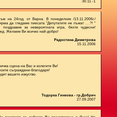
30.11.-1
ъм на 24год. от Варна. В понеделник /13.11.2006г./
ирма да гледаме пиесата "Депутатите не лъжат ….?! "
 поздравим за невероятната игра, бяхте чудесни!
ед. Желаем Ви всичко най-добро!
Радостина Димитрова
15.11.2006
ичка сцена-на Вас и колегите Ви!
моите съграждани-благодаря!
дят вашето изкуство.
Тодорка Гинкова - гр.Добрич
27.09.2007