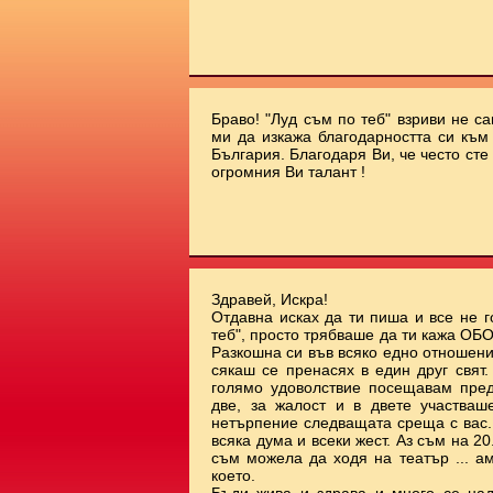
Браво! "Луд съм по теб" взриви не с
ми да изкажа благодарността си към 
България. Благодаря Ви, че често сте
огромния Ви талант !
Здравей, Искра!
Отдавна исках да ти пиша и все не г
теб", просто трябваше да ти кажа О
Разкошна си във всяко едно отношени
сякаш се пренасях в един друг свят
голямо удоволствие посещавам пред
две, за жалост и в двете участваш
нетърпение следващата среща с вас.
всяка дума и всеки жест. Аз съм на 20.
съм можела да ходя на театър ... а
което.