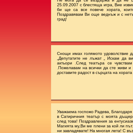
Не мога да се въздържа и да не В
25.09.2007 с блестяща игра, Вие изви
би ще са все повече хората, коит
Поздравявам Ви още веднъж и с нет
град!
Снощи имах голямото удоволствие да
„Депутатите не лъжат „ Искам да ви
актьори .След театъра се чувства
.Пожелавам на всички да сте живи и 
доставите радост в сърцата на хората !!
Уважаема госпожо Радева, Благодаря 
в Сатиричния театър с моята дъщеря
след това! Поздравления за ентусиаз
Магията му,Ви ме плени за кой ли път.
ни завладявате! На многая лета! С въ