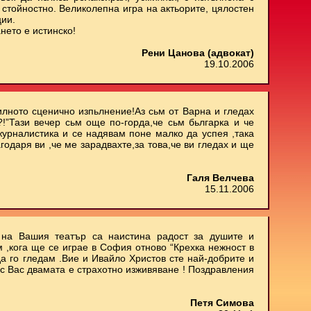
стойностно. Великолепна игра на актьорите, цялостен
ции.
нето е истинско!
Рени Цанова (адвокат)
19.10.2006
илното сценично изпьлнение!Аз сьм от Варна и гледах
.?!”Тази вечер сьм още по-горда,че сьм бьлгарка и че
 журналистика и се надявам поне малко да успея ,така
агодаря ви ,че ме зарадвахте,за това,че ви гледах и ще
Галя Велчева
15.11.2006
е на Вашия театър са наистина радост за душите и
м ,кога ще се играе в София отново “Крехка нежност в
да го гледам .Вие и Ивайло Христов сте най-добрите и
 с Вас двамата е страхотно изживяване ! Поздравления
Петя Симова