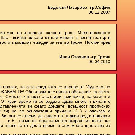
Евдокия Лазарова -гр.София
06.12.2007
амо мен, но и пълният салон в Троян. Моля позволете
Вас - всички актьори от най-живият и весел театър в
 гости в малкият и жаден за театър Троян. Поклон пред
Иван Стоянов -гр.Троян
06.04.2010
о правех, но сега след като се върнах от "Луд съм по
БОЖАВАМ ТЕ! Обожавам те с цялото обожание на света.
е. Смях се и плаках със сълзи тази вечер, на моменти
. От край време ти се радвам адски много и винаги с
ставленията ви когато дойдете (всъщност пропуснах
е ти) но по основателни причини :-) ) и очаквам с
 Винаги се стремя да сядам на първия ред и попивам
..... и 6 :-) и много хора на моята възраст ме питат как
ми правя го от доста време и съм много щастлива за