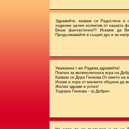
Здравейте, казвам се Радостина и с
ходихме целия колектив от нашата ф
Беше фантастично!!! Искаме да Ви
Продължавайте в същия дух и за напр
Уважаема г-жо Радева,здравейте!
Поклон за великолепната игра на Добр
Казвам се Дора Гинкова.От името на 
Искам и хора от малките общини да ви
Желая здраве и успех!
Тодорка Гинкова - гр.Добрич