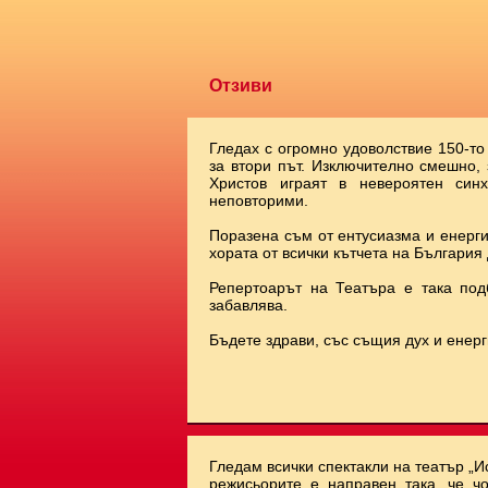
Отзиви
Гледах с огромно удоволствие 150-то
за втори път. Изключително смешно,
Христов играят в невероятен синх
неповторими.
Поразена съм от ентусиазма и енерги
хората от всички кътчета на България 
Репертоарът на Театъра е така под
забавлява.
Бъдете здрави, със същия дух и енерг
Гледам всички спектакли на театър „И
режисьорите е направен така, че чо