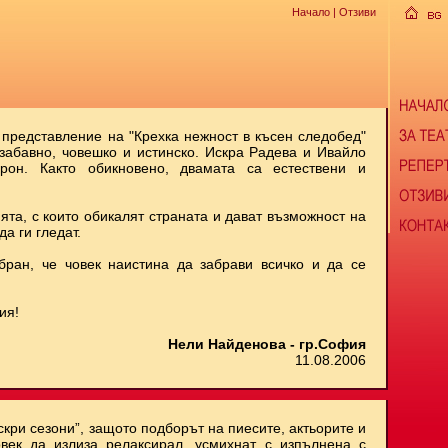
Начало
| Отзиви
 представление на "Крехка нежност в късен следобед"
 забавно, човешко и истинско. Искра Радева и Ивайло
рон. Както обикновено, двамата са естествени и
ята, с които обикалят страната и дават възможност на
да ги гледат.
бран, че човек наистина да забрави всичко и да се
ия!
Нели Найденова - гр.София
11.08.2006
скри сезони”, защото подборът на пиесите, актьорите и
век да излиза релаксирал, усмихнат, с изпълнена с