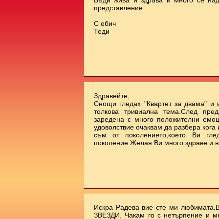
Бъди жива и здрава и много се на
представление
С обич
Теди
Здравейте,
Снощи гледах "Квартет за двама" и 
толкова тривиална тема.След пред
заредена с много положителни емоц
удоволствие очаквам да разбера кога
съм от поколението,което Ви гле
поколение.Желая Ви много здраве и в
Искра Радева вие сте ми любимата.
ЗВЕЗДИ. Чакам го с нетърпение и м