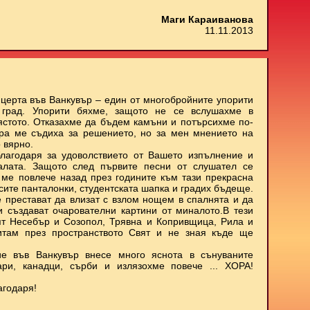
Маги Караиванова
11.11.2013
нцерта във Ванкувър – един от многобройните упорити
 град. Упорити бяхме, защото не се вслушахме в
мястото. Отказахме да бъдем камъни и потърсихме по-
ора ме съдиха за решението, но за мен мнението на
 вярно.
лагодаря за удоволствието от Вашето изпълнение и
залата. Защото след първите песни от слушател се
о ме повлече назад през годините към тази прекрасна
ъсите панталонки, студентската шапка и градих бъдеще.
е престават да влизат с взлом нощем в спалнята и да
 и създават очарователни картини от миналото.В тези
ят Несебър и Созопол, Трявна и Копривщица, Рила и
итам през пространството Свят и не зная къде ще
е във Ванкувър внесе много яснота в сънуваните
ари, канадци, сърби и излязохме повече ... ХОРА!
агодаря!