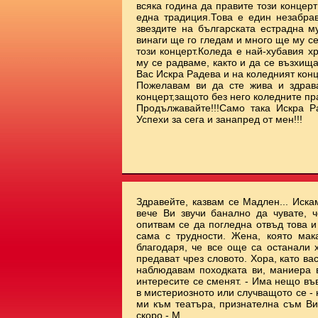
всяка година да правите този концерт
една традиция.Това е един незабрав
звездите на българската естрадна м
винаги ще го гледам и много ще му с
този концерт.Коледа е най-хубавия х
му се радваме, както и да се възхищ
Вас Искра Радева и на коледният ко
Пожелавам ви да сте жива и здрав
концерт,защото без него коледните пр
Продължавайте!!!Само така Искра Р
Успехи за сега и занапред от мен!!!
Здравейте, казвам се Мадлен... Иска
вече Ви звучи банално да чувате, ч
опитвам се да погледна отвъд това 
сама с трудности. Жена, която мак
благодаря, че все още са останали 
предават чрез словото. Хора, като ва
наблюдавам походката ви, маниера ви
интересите се сменят. - Има нещо във
в мистериозното или случващото се - 
ми към театъра, признателна съм Ви.
скоро - М.