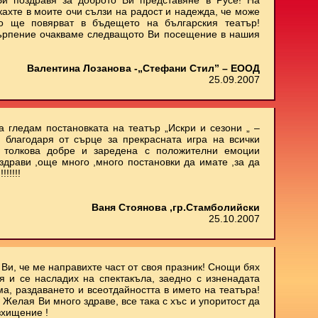
и поздравя за доброто Ви представяне в Русе! На
кахте в моите очи сълзи на радост и надежда, че може
о ще повярват в бъдещето на българския театър!
ърпение очакваме следващото Ви посещение в нашия
Валентина Лозанова -„Стефани Стил” – ЕООД
25.09.2007
 гледам постановката на театър „Искри и сезони „ –
 благодаря от сърце за прекрасната игра на всички
м толкова добре и заредена с положителни емоции
здрави ,още много ,много постановки да имате ,за да
!!!!!
Ваня Стоянова ,гр.Стамболийски
25.10.2007
Ви, че ме направихте част от своя празник! Снощи бях
 и се насладих на спектакъла, заедно с изненадата
ма, раздаването и всеотдайността в името на театъра!
 Желая Ви много здраве, все така с хъс и упоритост да
зхищение !