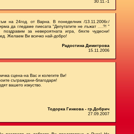
30.11.-1
ъм на 24год. от Варна. В понеделник /13.11.2006г./
ирма да гледаме пиесата "Депутатите не лъжат ….?! "
 поздравим за невероятната игра, бяхте чудесни!
ед. Желаем Ви всичко най-добро!
Радостина Димитрова
15.11.2006
ичка сцена-на Вас и колегите Ви!
моите съграждани-благодаря!
дят вашето изкуство.
Тодорка Гинкова - гр.Добрич
27.09.2007