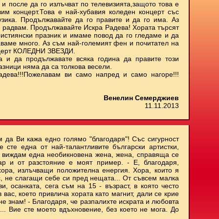
 и после да го излъчват по телевизията,защото това е
им концерт.Това е най-хубавия коледен концерт със
узика. Продължавайте да го правите и да го има. Аз
е радвам. Продължавайте Искра Радева! Хората търсят
ристиянски празник и имаме повод да го гледаме и да
аваме много. Аз съм най-големият фен и почитател на
нцерт КОЛЕДНИ ЗВЕЗДИ.
а и да продължавате всяка година да правите този
азници няма да са толкова весели.
адева!!!Пожелавам ви само напред и само нагоре!!!
Венелин Семерджиев
11.11.2013
м да Ви кажа едно голямо "благодаря"! Със сигурност
е сте една от най-талантливите български артистки,
и виждам една необикновена жена, жена, справяща се
ар и от разстояние е моят пример. - Е, благодаря,
хора, излъчващи положителна енергия. Хора, които я
с, не слагащи себе си пред нещата... От съвсем малка
, осанката, сега съм на 15 - възраст, в която често
 вас, което привлича хората като магнит, дали се крие
не знам! - Благодаря, че разпалихте искрата и любовта
.. Вие сте моето вдъхновение, без което не мога. До