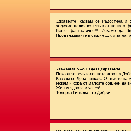
Здравейте, казвам се Радостина и с
ходихме целия колектив от нашата ф
Беше фантастично!!! Искаме да Ви
Продължавайте в същия дух и за напр
Уважаема г-жо Радева,здравейте!
Поклон за великолепната игра на Добр
Казвам се Дора Гинкова.От името на 
Искам и хора от малките общини да ви
Желая здраве и успех!
Тодорка Гинкова - гр.Добрич