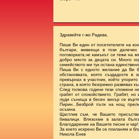
Здравейте г-жо Радева,
Пише Ви един от посетителите на ко
българи, живеещи в този далечен
поговорката,че камъкът си тежи на 
добро място за децата си. Много х
семейството ми тук остана единствено
Пиша Ви с едното желание да Ви б
обстановката, която създадохте в 
превърнах в участник, който упорит
страна, в която безгрижно развявах к
След толкова години тези спомени н
грабят от спокойствието. Грабят, но
луди сънища в бесен вихър се върт
Пирин...Безброй пъти на нощ прел
осъмна.
Щастлив съм, че Вашето присъстви
бивалици. Влязохме в залата бълг
Благодарение на Вашите песни и чар!
За което искрено Ви се покланям и бл
Никола Енев