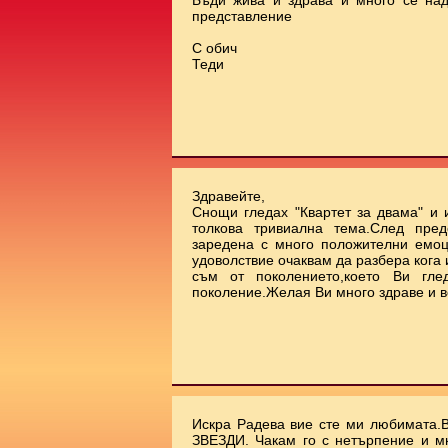
Бъди жива и здрава и много се на
представление
С обич
Теди
Здравейте,
Снощи гледах "Квартет за двама" и 
толкова тривиална тема.След пред
заредена с много положителни емоц
удоволствие очаквам да разбера кога
съм от поколението,което Ви гле
поколение.Желая Ви много здраве и в
Искра Радева вие сте ми любимата.
ЗВЕЗДИ. Чакам го с нетърпение и м