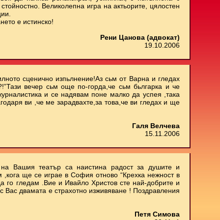
стойностно. Великолепна игра на актьорите, цялостен
ции.
нето е истинско!
Рени Цанова (адвокат)
19.10.2006
илното сценично изпьлнение!Аз сьм от Варна и гледах
.?!”Тази вечер сьм още по-горда,че сьм бьлгарка и че
 журналистика и се надявам поне малко да успея ,така
агодаря ви ,че ме зарадвахте,за това,че ви гледах и ще
Галя Велчева
15.11.2006
е на Вашия театър са наистина радост за душите и
м ,кога ще се играе в София отново “Крехка нежност в
да го гледам .Вие и Ивайло Христов сте най-добрите и
 с Вас двамата е страхотно изживяване ! Поздравления
Петя Симова