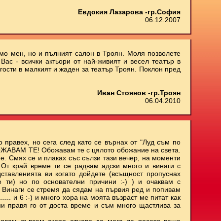
Евдокия Лазарова -гр.София
06.12.2007
амо мен, но и пълният салон в Троян. Моля позволете
Вас - всички актьори от най-живият и весел театър в
 гости в малкият и жаден за театър Троян. Поклон пред
Иван Стоянов -гр.Троян
06.04.2010
о правех, но сега след като се върнах от "Луд съм по
БОЖАВАМ ТЕ! Обожавам те с цялото обожание на света.
е. Смях се и плаках със сълзи тази вечер, на моменти
. От край време ти се радвам адски много и винаги с
ставленията ви когато дойдете (всъщност пропуснах
е ти) но по основателни причини :-) ) и очаквам с
 Винаги се стремя да сядам на първия ред и попивам
..... и 6 :-) и много хора на моята възраст ме питат как
ми правя го от доста време и съм много щастлива за