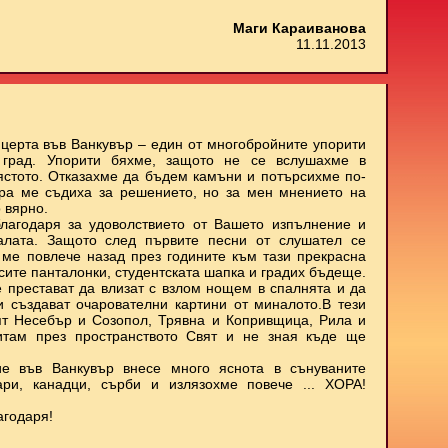
Маги Караиванова
11.11.2013
нцерта във Ванкувър – един от многобройните упорити
 град. Упорити бяхме, защото не се вслушахме в
мястото. Отказахме да бъдем камъни и потърсихме по-
ора ме съдиха за решението, но за мен мнението на
 вярно.
лагодаря за удоволствието от Вашето изпълнение и
залата. Защото след първите песни от слушател се
о ме повлече назад през годините към тази прекрасна
ъсите панталонки, студентската шапка и градих бъдеще.
е престават да влизат с взлом нощем в спалнята и да
 и създават очарователни картини от миналото.В тези
ят Несебър и Созопол, Трявна и Копривщица, Рила и
итам през пространството Свят и не зная къде ще
е във Ванкувър внесе много яснота в сънуваните
ари, канадци, сърби и излязохме повече ... ХОРА!
агодаря!