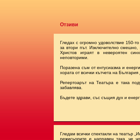
Отзиви
Гледах с огромно удоволствие 150-то
за втори път. Изключително смешно,
Христов играят в невероятен синх
неповторими.
Поразена съм от ентусиазма и енерги
хората от всички кътчета на България 
Репертоарът на Театъра е така под
забавлява.
Бъдете здрави, със същия дух и енерг
Гледам всички спектакли на театър „И
режисьорите е направен така, че чо