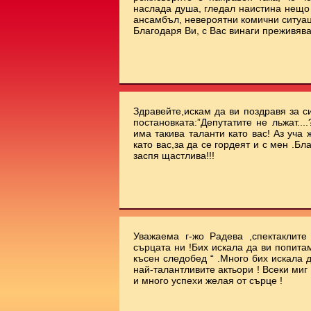
наслада душа, гледал наистина нещо 
ансамбъл, невероятни комични ситуа
Благодаря Ви, с Вас винаги преживява
Здравейте,искам да ви поздравя за с
постановката:”Депутатите не льжат...
има такива таланти като вас! Аз уча
като вас,за да се гордеят и с мен .Бл
заспя щастлива!!!
Уважаема г-жо Радева ,спектаклит
сърцата ни !Бих искала да ви попита
късен следобед “ .Много бих искала 
най-талантливите актьори ! Всеки миг
и много успехи желая от сърце !