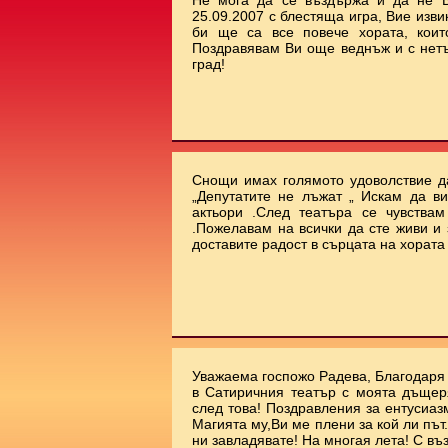
Не мога да се въздържа и да не В
25.09.2007 с блестяща игра, Вие изви
би ще са все повече хората, коит
Поздравявам Ви още веднъж и с нет
град!
Снощи имах голямото удоволствие да
„Депутатите не лъжат „ Искам да ви
актьори .След театъра се чувства
.Пожелавам на всички да сте живи и 
доставите радост в сърцата на хората !!
Уважаема госпожо Радева, Благодаря 
в Сатиричния театър с моята дъщеря
след това! Поздравления за ентусиаз
Магията му,Ви ме плени за кой ли път.
ни завладявате! На многая лета! С въ