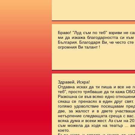
Браво! "Луд съм по теб" взриви не с
ми да изкажа благодарността си към 
България. Благодаря Ви, че често сте
огромния Ви талант !
Здравей, Искра!
Отдавна исках да ти пиша и все не г
теб", просто трябваше да ти кажа О
Разкошна си във всяко едно отношени
сякаш се пренасях в един друг свят
голямо удоволствие посещавам пред
две, за жалост и в двете участваш
нетърпение следващата среща с вас.
всяка дума и всеки жест. Аз съм на 20.
съм можела да ходя на театър ... а
което.