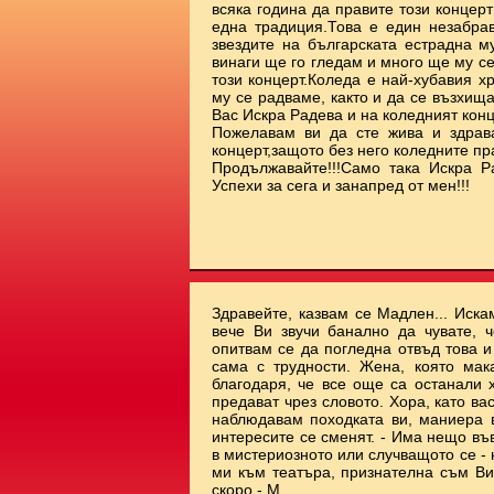
всяка година да правите този концерт
една традиция.Това е един незабрав
звездите на българската естрадна м
винаги ще го гледам и много ще му с
този концерт.Коледа е най-хубавия х
му се радваме, както и да се възхищ
Вас Искра Радева и на коледният ко
Пожелавам ви да сте жива и здрав
концерт,защото без него коледните пр
Продължавайте!!!Само така Искра Р
Успехи за сега и занапред от мен!!!
Здравейте, казвам се Мадлен... Иска
вече Ви звучи банално да чувате, ч
опитвам се да погледна отвъд това 
сама с трудности. Жена, която мак
благодаря, че все още са останали 
предават чрез словото. Хора, като ва
наблюдавам походката ви, маниера ви
интересите се сменят. - Има нещо във
в мистериозното или случващото се - 
ми към театъра, признателна съм Ви.
скоро - М.