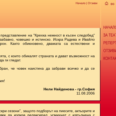
Начало
| Отзиви
 представление на "Крехка нежност в късен следобед"
 забавно, човешко и истинско. Искра Радева и Ивайло
рон. Както обикновено, двамата са естествени и
ята, с които обикалят страната и дават възможност на
да ги гледат.
бран, че човек наистина да забрави всичко и да се
ия!
Нели Найденова - гр.София
11.08.2006
скри сезони”, защото подборът на пиесите, актьорите и
век да излиза релаксирал, усмихнат, с изпълнена с