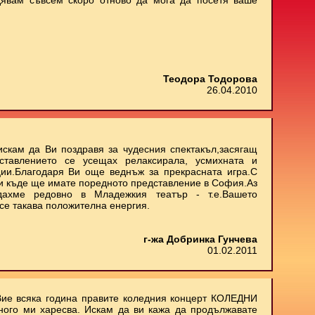
дявам съвсем скоро отново да мога да посетя ваше
Теодора Тодорова
26.04.2010
искам да Ви поздравя за чудесния спектакъл,засягащ
ставлението се усещах релаксирала, усмихната и
ии.Благодаря Ви още веднъж за прекрасната игра.С
 и къде ще имате поредното представление в София.Аз
дахме редовно в Младежкия театър - т.е.Вашето
се такава положителна енергия.
г-жа Добринка Гунчева
01.02.2011
Вие всяка година правите коледния концерт КОЛЕДНИ
ного ми харесва. Искам да ви кажа да продължавате