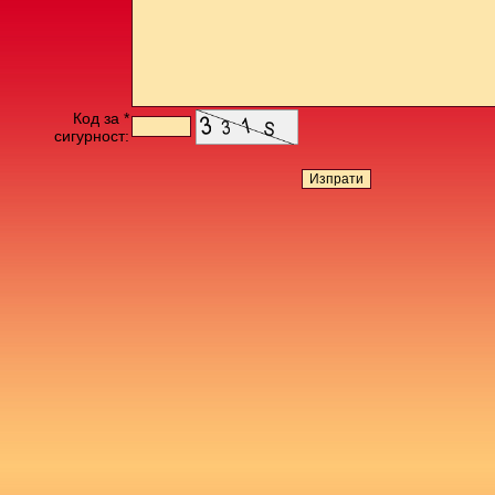
Код за *
сигурност: