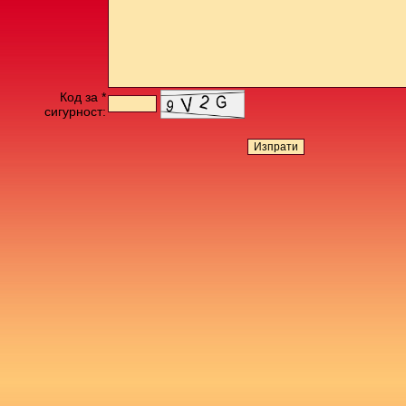
Код за *
сигурност: