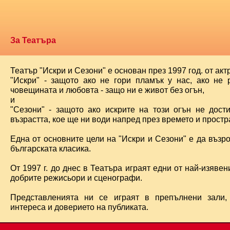
За Театъра
Театър "Искри и Сезони" е основан през 1997 год. от ак
"Искри" - защото ако не гори пламък у нас, ако не 
човещината и любовта - защо ни е живот без огън,
и
"Сезони" - защото ако искрите на този огън не дост
възрастта, кое ще ни води напред през времето и простра
Една от основните цели на "Искри и Сезони" е да възр
българската класика.
От 1997 г. до днес в Театъра играят едни от най-изявени
добрите режисьори и сценографи.
Представленията ни се играят в препълнени зали,
интереса и доверието на публиката.