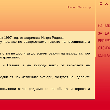
Начало
| За театъра
ез 1997 год. от актрисата Искра Радева.
 у нас, ако не разпръскваме искрите на човещината и
и огън не достигат до всички сезони на възрастта, кое
странството...
и и Сезони" е да възроди някои от върховете на
 едни от най-изявените актьори, гостуват най-добрите
репълнени зали, радваме се на обичта, интереса и