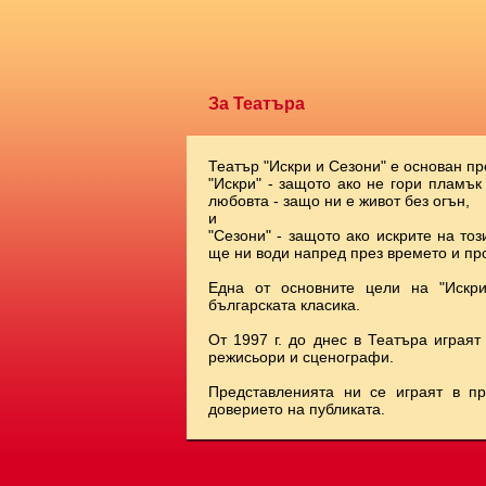
За Театъра
Театър "Искри и Сезони" е основан пр
"Искри" - защото ако не гори пламък
любовта - защо ни е живот без огън,
и
"Сезони" - защото ако искрите на тоз
ще ни води напред през времето и про
Една от основните цели на "Искр
българската класика.
От 1997 г. до днес в Театъра играят
режисьори и сценографи.
Представленията ни се играят в п
доверието на публиката.