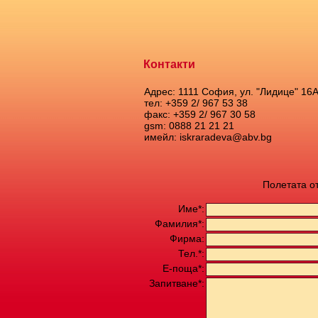
Контакти
Адрес: 1111 София, ул. "Лидице" 16
тел: +359 2/ 967 53 38
факс: +359 2/ 967 30 58
gsm: 0888 21 21 21
имейл: iskraradeva@abv.bg
Полетата о
Име*:
Фамилия*:
Фирма:
Тел.*:
Е-поща*:
Запитване*: