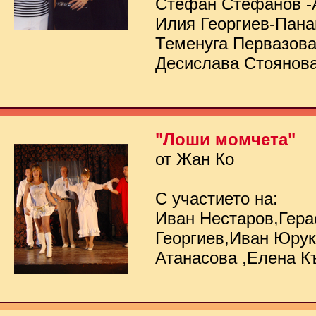
Стефан Стефанов -
Илия Георгиев-Пана
Теменуга Первазов
Десислава Стоянов
"Лоши момчета"
от Жан Ко
С участието на:
Иван Нестаров,Гер
Георгиев,Иван Юру
Атанасова ,Елена К