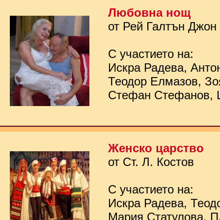
Любовна нощ
от Рей Галтън Джон
С участието на:
Искра Радева, Анто
Теодор Елмазов, Зо
Стефан Стефанов, 
Женско царство
от Ст. Л. Костов
С участието на:
Искра Радева, Теод
Мария Статулова, П