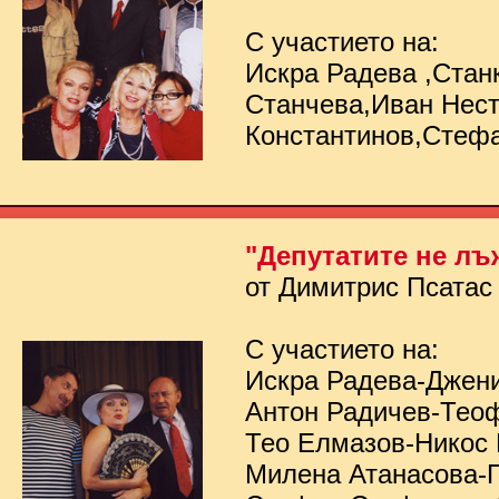
С участието на:
Искра Радева ,Стан
Станчева,Иван Нес
Константинов,Стеф
"Депутатите не лъ
от Димитрис Псатас
С участието на:
Искра Радева-Джен
Антон Радичев-Тео
Тео Елмазов-Никос
Милена Атанасова-