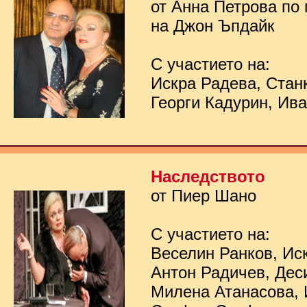
от Анна Петрова по
на Джон Ъпдайк
С участието на:
Искра Радева, Стан
Георги Кадурин, Ив
Наследството
от Пиер Шано
С участието на:
Веселин Ранков, Ис
Антон Радичев, Дес
Милена Атанасова, 