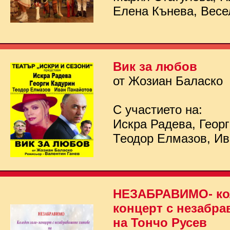
Елена Кънева, Весе
Вик за любов
от Жозиан Баласко
С участието на:
Искра Радева, Георг
Теодор Елмазов, Ив
НЕЗАБРАВИМО- кол
концерт с незабра
на Тончо Русев