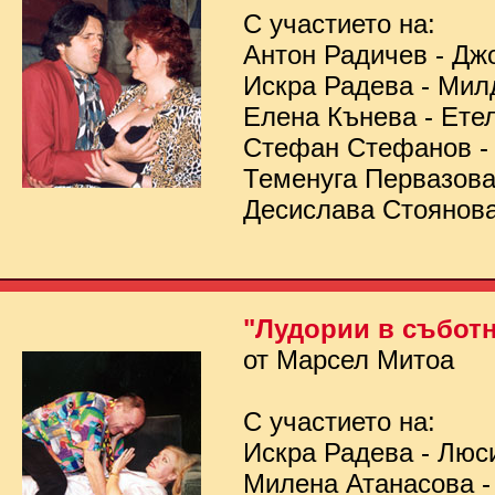
С участието на:
Антон Радичев - Дж
Искра Радева - Мил
Елена Кънева - Ете
Стефан Стефанов 
Теменуга Первазов
Десислава Стоянов
"Лудории в съботн
от Марсел Митоа
С участието на:
Искра Радева - Люс
Милена Атанасова -