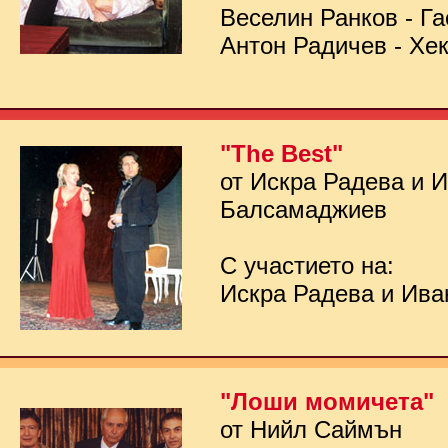
Веселин Ранков - Га
Антон Радичев - Хе
"The Best"
от Искра Радева и 
Балсамаджиев
С участието на:
Искра Радева и Ив
"Лоши момичета"
от Нийл Саймън