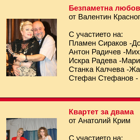
Безпаметна любо
от Валентин Красно
С участието на:
Пламен Сираков -Д
Антон Радичев -Ми
Искра Радева -Мар
Станка Калчева -Ж
Стефан Стефанов -
Квартет за двама
от Анатолий Крим
С участието на: