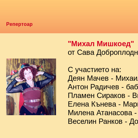
Репертоар
"Михал Мишкоед"
от Сава Доброплод
С участието на:
Деян Мачев - Миха
Антон Радичев - ба
Пламен Сираков - В
Елена Кънева - Мар
Милена Атанасова -
Веселин Ранков - Д