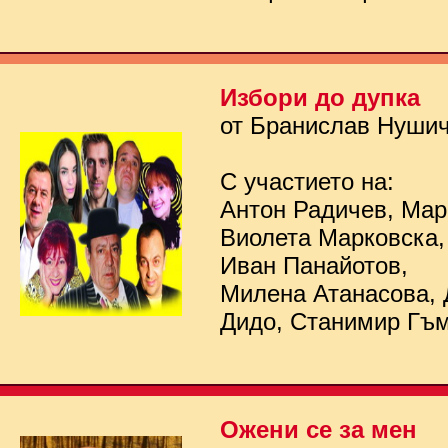
Избори до дупка
от Бранислав Нуши
С участието на:
Антон Радичев, Мар
Виолета Марковска,
Иван Панайотов,
Милена Атанасова, 
Дидо, Станимир Гъ
Ожени се за мен