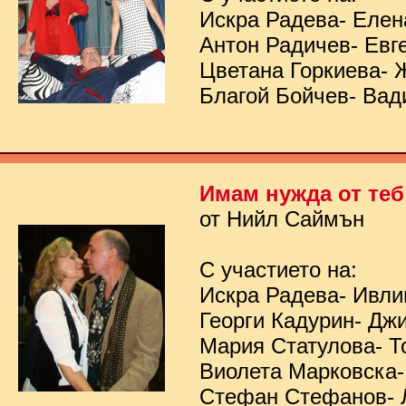
Искра Радева- Елен
Антон Радичев- Евг
Цветана Горкиева- 
Благой Бойчев- Вад
Имам нужда от теб
от Нийл Саймън
С участието на:
Искра Радева- Ивл
Георги Кадурин- Дж
Мария Статулова- Т
Виолета Марковска-
Стефан Стефанов- 