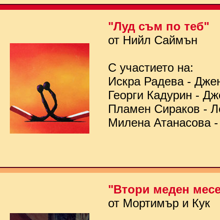
"Луд съм по теб"
от Нийл Саймън
С участието на:
Искра Радева - Дже
Георги Кадурин - Д
Пламен Сираков - Л
Милена Атанасова -
"Втори меден мес
от Мортимър и Кук