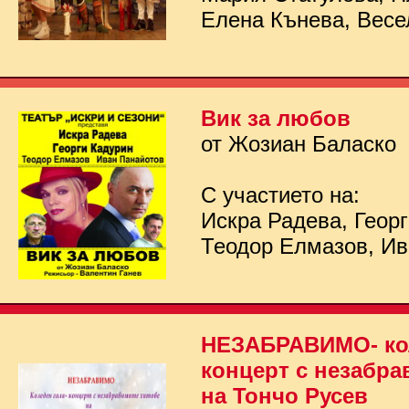
Елена Кънева, Весе
Вик за любов
от Жозиан Баласко
С участието на:
Искра Радева, Георг
Теодор Елмазов, Ив
НЕЗАБРАВИМО- кол
концерт с незабра
на Тончо Русев