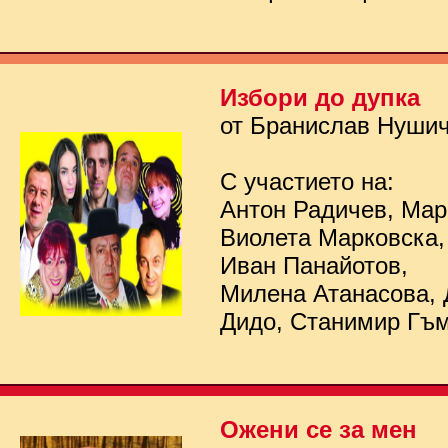
Избори до дупка
от Бранислав Нуши
С участието на:
Антон Радичев, Мар
Виолета Марковска,
Иван Панайотов,
Милена Атанасова, 
Дидо, Станимир Гъ
Ожени се за мен