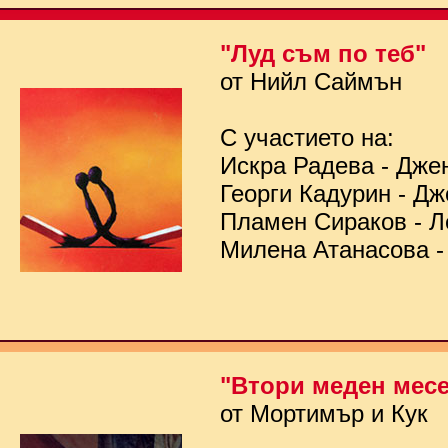
"Луд съм по теб"
от Нийл Саймън
С участието на:
Искра Радева - Дже
Георги Кадурин - Д
Пламен Сираков - Л
Милена Атанасова -
"Втори меден мес
от Мортимър и Кук