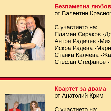
Безпаметна любо
от Валентин Красно
С участието на:
Пламен Сираков -Д
Антон Радичев -Ми
Искра Радева -Мар
Станка Калчева -Ж
Стефан Стефанов -
Квартет за двама
от Анатолий Крим
С участието на: