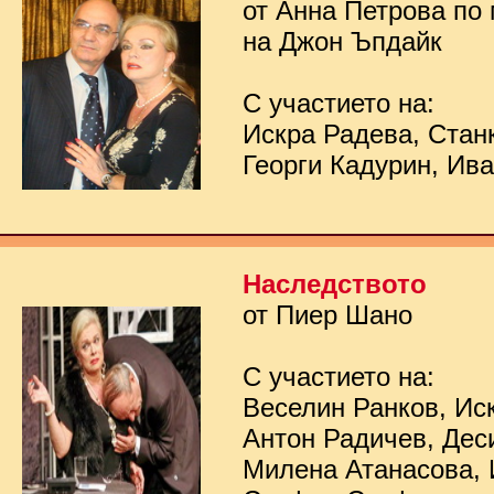
от Анна Петрова по
на Джон Ъпдайк
С участието на:
Искра Радева, Стан
Георги Кадурин, Ив
Наследството
от Пиер Шано
С участието на:
Веселин Ранков, Ис
Антон Радичев, Дес
Милена Атанасова, 