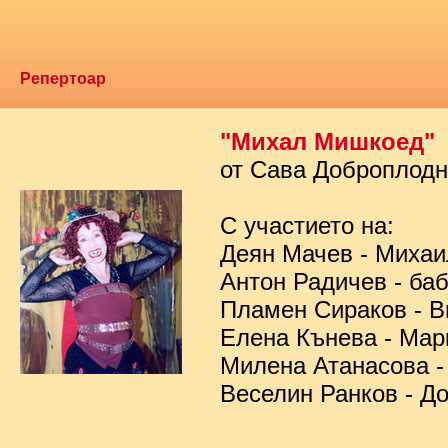
Репертоар
"Михал Мишкоед"
от Сава Доброплод
С участието на:
Деян Мачев - Миха
Антон Радичев - ба
Пламен Сираков - В
Елена Кънева - Мар
Милена Атанасова -
Веселин Ранков - Д