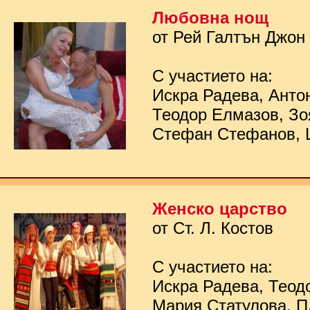
Любовна нощ
от Рей Галтън Джон
С участието на:
Искра Радева, Анто
Теодор Елмазов, Зо
Стефан Стефанов, 
Женско царство
от Ст. Л. Костов
С участието на:
Искра Радева, Теод
Мария Статулова, П