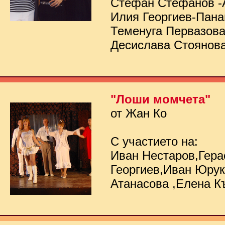
Стефан Стефанов -
Илия Георгиев-Пана
Теменуга Первазов
Десислава Стоянов
"Лоши момчета"
от Жан Ко
С участието на:
Иван Нестаров,Гер
Георгиев,Иван Юру
Атанасова ,Елена К