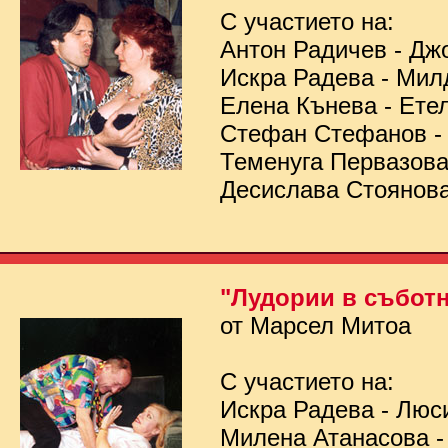
С участието на:
Антон Радичев - Дж
Искра Радева - Мил
Елена Кънева - Ете
Стефан Стефанов 
Теменуга Первазов
Десислава Стоянов
"Лудории в съботн
от Марсел Митоа
С участието на:
Искра Радева - Люс
Милена Атанасова -