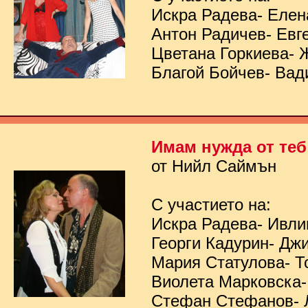
Искра Радева- Елен
Антон Радичев- Евг
Цветана Горкиева- 
Благой Бойчев- Вад
Имам нужда от теб
от Нийл Саймън
С участието на:
Искра Радева- Ивл
Георги Кадурин- Дж
Мария Статулова- Т
Виолета Марковска-
Стефан Стефанов- 