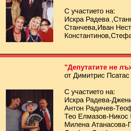
С участието на:
Искра Радева ,Стан
Станчева,Иван Нес
Константинов,Стеф
"Депутатите не лъ
от Димитрис Псатас
С участието на:
Искра Радева-Джен
Антон Радичев-Тео
Тео Елмазов-Никос
Милена Атанасова-