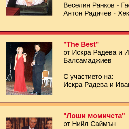
Веселин Ранков - Га
Антон Радичев - Хе
"The Best"
от Искра Радева и 
Балсамаджиев
С участието на:
Искра Радева и Ив
"Лоши момичета"
от Нийл Саймън