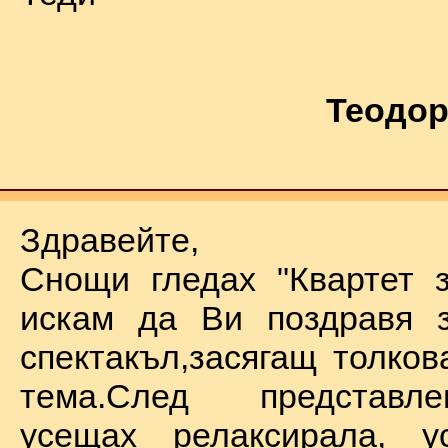
Теодор
Здравейте,
Снощи гледах "Квартет 
искам да Ви поздравя з
спектакъл,засягащ толков
тема.След представл
усещах релаксирала, у