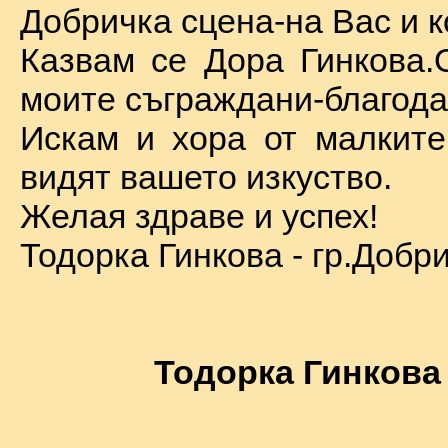
Добричка сцена-на Вас и к
Казвам се Дора Гинкова.
моите съграждани-благода
Искам и хора от малкит
видят вашето изкуство.
Желая здраве и успех!
Тодорка Гинкова - гр.Добр
Тодорка Гинкова 