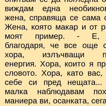
виждам една необикно
жена, справяща се сама с
Жена, която макар и от р
моят пример. - Е, б
благодаря, че все още 
хора, излъчващи по
енергия. Хора, които я п
словото. Хора, като вас,
себе си пред нещата...
малка наблюдавам пох
маниера ви, осанката, сега