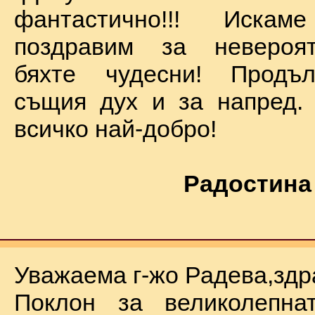
фантастично!!! Иск
поздравим за невероят
бяхте чудесни! Продъ
същия дух и за напред.
всичко най-добро!
Радостина
Уважаема г-жо Радева,здр
Поклон за великолепна