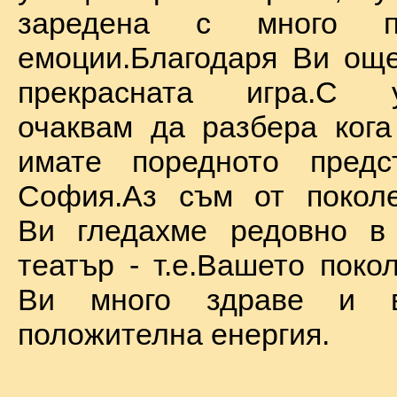
заредена с много по
емоции.Благодаря Ви ощ
прекрасната игра.С у
очаквам да разбера ког
имате поредното предс
София.Аз съм от поколе
Ви гледахме редовно в
театър - т.е.Вашето поко
Ви много здраве и в
положителна енергия.