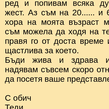
ред и попивам всяка ду
жест. Аз съм на 20...... и 
хора на моята възраст м
съм можела да ходя на те
правя го от доста време 
щастлива за което.
Бъди жива и здрава 
надявам съвсем скоро отн
да посетя ваше представл
С обич
Теди