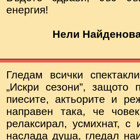
енергия!
Нели Найденова
Гледам всички спектакл
„Искри сезони”, защото 
пиесите, актьорите и ре
направен така, че чове
релаксирал, усмихнат, с 
наслада душа, гледал на