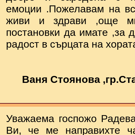
емоции .Пожелавам на вс
живи и здрави ,още мн
постановки да имате ,за 
радост в сърцата на хората !
Ваня Стоянова ,гр.С
Уважаема госпожо Радева
Ви, че ме направихте ч