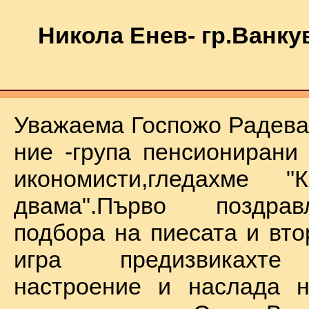
Никола Енев- гр.Ванку
Уважаема Госпожо Радева,
ние -група пенсионирани
икономисти,гледахме "
двама".Първо поздра
подбора на пиесата и вто
игра предизвикахте
настроение и наслада н