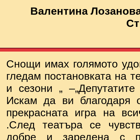
Валентина Лозанова
Ст
Снощи имах голямото удо
гледам постановката на т
и сезони „ –„Депутатите
Искам да ви благодаря 
прекрасната игра на вси
.След театъра се чувст
добре и заредена с п