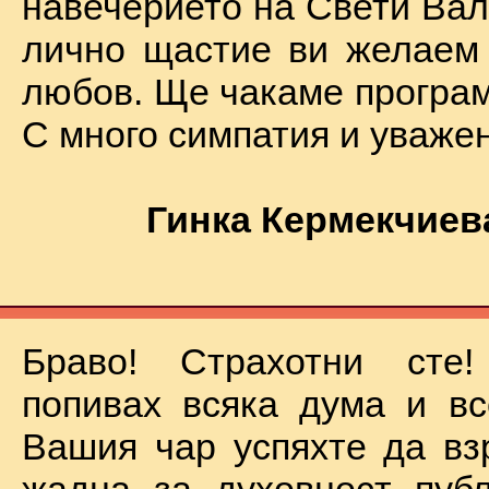
навечерието на Свети Вал
лично щастие ви желаем
любов. Ще чакаме програм
С много симпатия и уваже
Гинка Кермекчиев
Браво! Страхотни сте
попивах всяка дума и вс
Вашия чар успяхте да вз