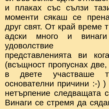
и плаках със сълзи таз
моменти сякаш се прена
друг свят. От край време 
адски много и винаг
удоволствие по
представленията ви ког
(всъщност пропуснах две,
в двете участваше 
основателни причини :-) )
нетърпение следващата с
Винаги се стремя да сяда