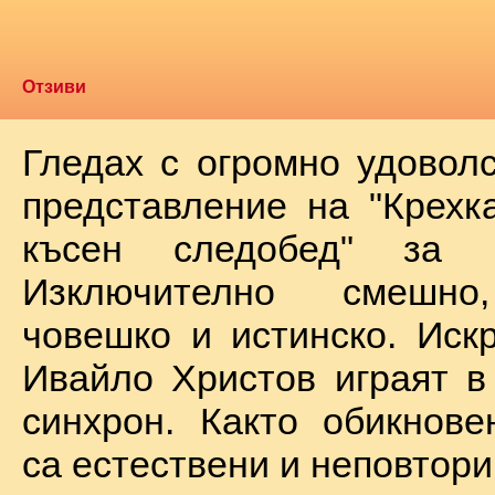
Отзиви
Гледах с огромно удоволс
представление на "Крехк
късен следобед" за 
Изключително смешно
човешко и истинско. Иск
Ивайло Христов играят в
синхрон. Както обикнове
са естествени и неповтори