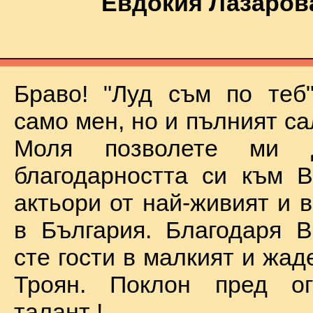
Евдокия Лазаров
Браво! "Луд съм по теб
само мен, но и пълният са
Моля позволете ми 
благодарността си към В
актьори от най-живият и 
в България. Благодаря В
сте гости в малкият и жад
Троян. Поклон пред о
талант !