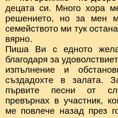
децата си. Много хора м
решението, но за мен м
семейството ми тук остан
вярно.
Пиша Ви с едното жел
благодаря за удоволствие
изпълнение и обстановк
създадохте в залата. З
първите песни от сл
превърнах в участник, ко
ме повлече назад през г