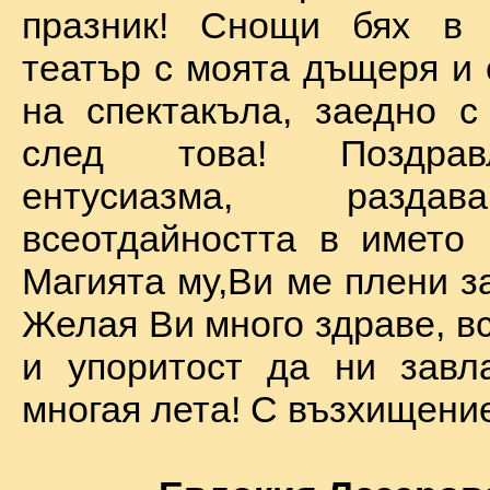
празник! Снощи бях в 
театър с моята дъщеря и 
на спектакъла, заедно с
след това! Поздра
ентусиазма, разда
всеотдайността в името 
Магията му,Ви ме плени за
Желая Ви много здраве, вс
и упоритост да ни завл
многая лета! С възхищение