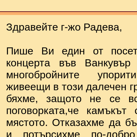
Здравейте г-жо Радева,
Пише Ви един от посет
концерта във Ванкувър
многобройните упорит
живеещи в този далечен г
бяхме, защото не се в
поговорката,че камъкът
мястото. Отказахме да б
и потърсихме по-добр