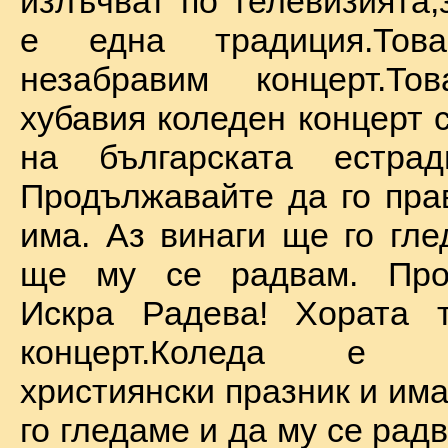
излъчват по телевизията,
е една традиция.То
незабравим концерт.Т
хубавия коледен концерт 
на българската естрад
Продължавайте да го прав
има. Аз винаги ще го гле
ще му се радвам. Про
Искра Радева! Хората т
концерт.Коледа е на
християнски празник и им
го гледаме и да му се радв