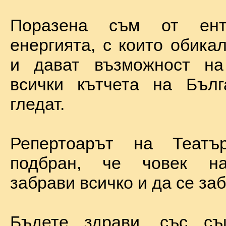
Поразена съм от ент
енергията, с които обика
и дават възможност на
всички кътчета на Бълг
гледат.
Репертоарът на Теат
подбран, че човек н
забрави всичко и да се за
Бъдете здрави, със с