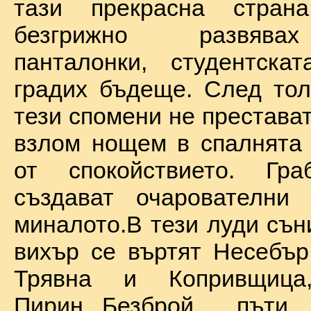
тази прекрасна стран
безгрижно развява
панталонки, студентска
градих бъдеще. След тол
тези спомени не престават
взлом нощем в спалнята 
от спокойствието. Гр
създават очарователни 
миналото.В тези луди сън
вихър се въртят Несебър
Трявна и Копривщиц
Пирин...Безброй пъ