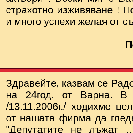
страхотно изживяване ! П
и много успехи желая от съ
П
Здравейте, казвам се Рад
на 24год. от Варна. В 
/13.11.2006г./ ходихме це
от нашата фирма да глед
"Депутатите не лъжат …