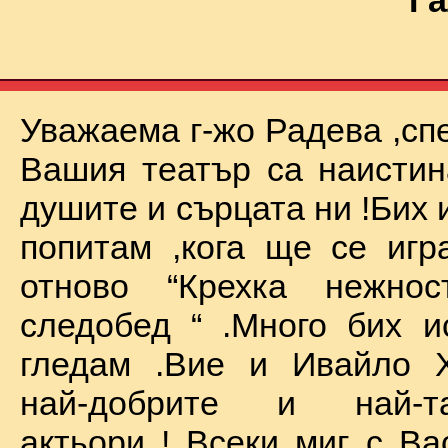
Га
Уважаема г-жо Радева ,сп
Вашия театър са наистин
душите и сърцата ни !Бих 
попитам ,кога ще се иг
отново “Крехка нежно
следобед “ .Много бих и
гледам .Вие и Ивайло Х
най-добрите и най-та
актьори ! Всеки миг с Ва