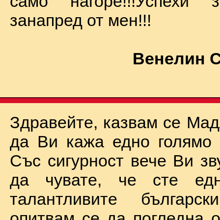
само нагоре!!!Успехи
занапред от мен!!!
Венелин 
Здравейте, казвам се Мад
да Ви кажа едно голямо "
Със сигурност вече Ви зв
да чувате, че сте ед
талантливите български
опитвам се да погледна о