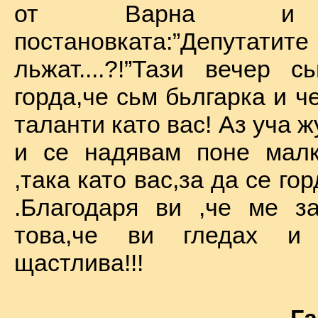
от Варна и 
постановката:”Депу
льжат....?!”Тази вечер 
горда,че сьм бьлгарка и ч
таланти като вас! Аз уча 
и се надявам поне малк
,така като вас,за да се го
.Благодаря ви ,че ме за
това,че ви гледах и
щастлива!!!