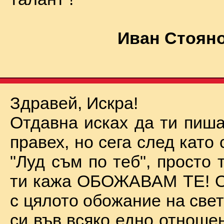
Иван Стояно
Здравей, Искра!
Отдавна исках да ти пиша
правех, но сега след като 
"Луд съм по теб", просто
ти кажа ОБОЖАВАМ ТЕ! О
с цялото обожание на све
си във всяко едно отноше