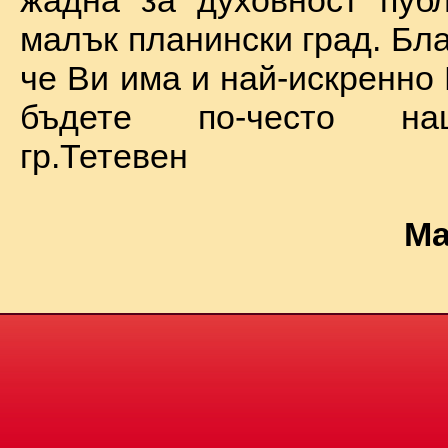
жадна за духовност пуб
малък планински град. Бл
че Ви има и най-искренно
бъдете по-често на
гр.Тетевен
Ма