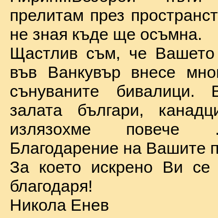
прелитам през пространст
не зная къде ще осъмна.
Щастлив съм, че Вашето
във Ванкувър внесе мно
сънуваните бивалици. 
залата българи, канадц
излязохме повече 
Благодарение на Вашите п
За което искрено Ви се
благодаря!
Никола Енев