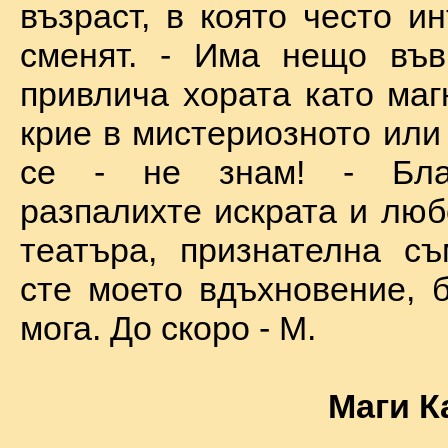
възраст, в която често и
сменят. - Има нещо във
привлича хората като маг
крие в мистериозното или
се - не знам! - Бла
разпалихте искрата и люб
театъра, признателна съ
сте моето вдъхновение, б
мога. До скоро - М.
Маги К