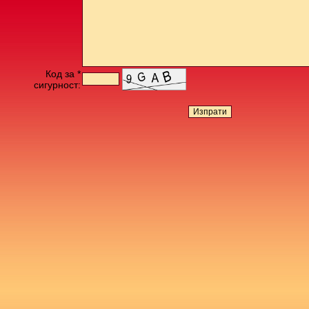
Код за *
сигурност: