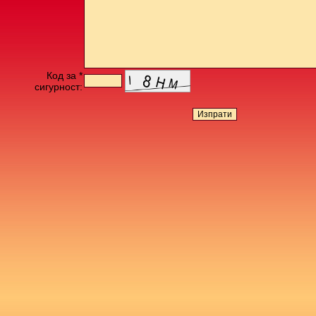
Код за *
сигурност: