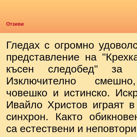
Отзиви
Гледах с огромно удоволс
представление на "Крехк
късен следобед" за 
Изключително смешно
човешко и истинско. Иск
Ивайло Христов играят в
синхрон. Както обикнове
са естествени и неповтори