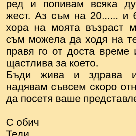
ред и попивам всяка ду
жест. Аз съм на 20...... и 
хора на моята възраст м
съм можела да ходя на те
правя го от доста време 
щастлива за което.
Бъди жива и здрава 
надявам съвсем скоро отн
да посетя ваше представл
С обич
Теди