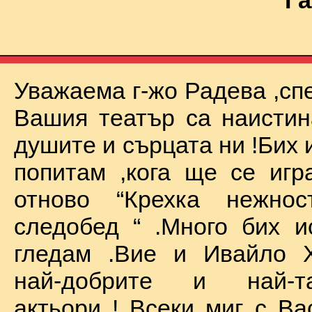
Га
Уважаема г-жо Радева ,сп
Вашия театър са наистин
душите и сърцата ни !Бих 
попитам ,кога ще се иг
отново “Крехка нежно
следобед “ .Много бих и
гледам .Вие и Ивайло Х
най-добрите и най-та
актьори ! Всеки миг с Ва