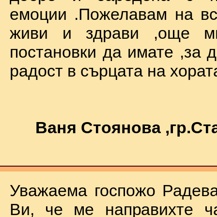
емоции .Пожелавам на вс
живи и здрави ,още мн
постановки да имате ,за 
радост в сърцата на хората !
Ваня Стоянова ,гр.С
Уважаема госпожо Радева
Ви, че ме направихте ч