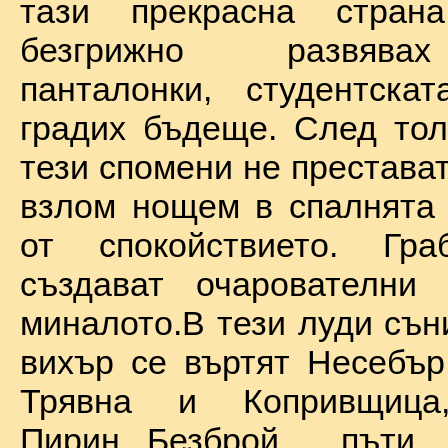
тази прекрасна стран
безгрижно развява
панталонки, студентска
градих бъдеще. След тол
тези спомени не престават
взлом нощем в спалнята 
от спокойствието. Гр
създават очарователни 
миналото.В тези луди сън
вихър се въртят Несебър
Трявна и Копривщиц
Пирин...Безброй пъ