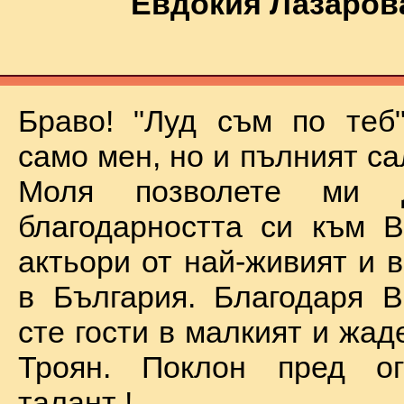
Евдокия Лазаров
Браво! "Луд съм по теб
само мен, но и пълният са
Моля позволете ми 
благодарността си към В
актьори от най-живият и 
в България. Благодаря В
сте гости в малкият и жад
Троян. Поклон пред о
талант !