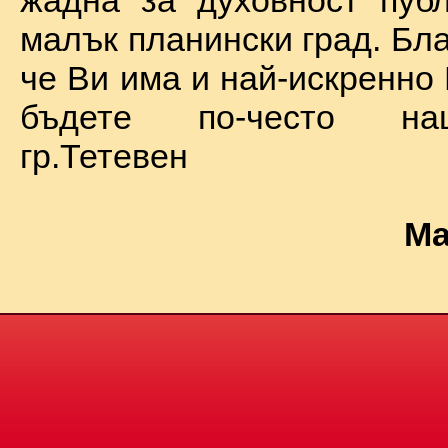
жадна за духовност пуб
малък планински град. Бл
че Ви има и най-искренно
бъдете по-често на
гр.Тетевен
Ма