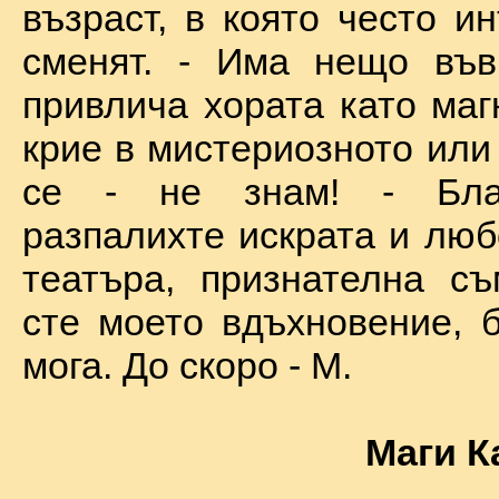
възраст, в която често и
сменят. - Има нещо във
привлича хората като маг
крие в мистериозното или
се - не знам! - Бла
разпалихте искрата и люб
театъра, признателна съ
сте моето вдъхновение, б
мога. До скоро - М.
Маги К