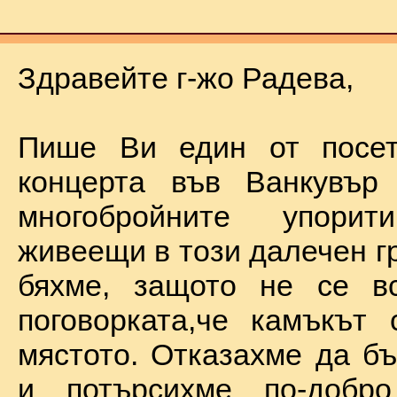
Здравейте г-жо Радева,
Пише Ви един от посет
концерта във Ванкувър
многобройните упорит
живеещи в този далечен г
бяхме, защото не се в
поговорката,че камъкът
мястото. Отказахме да б
и потърсихме по-добр