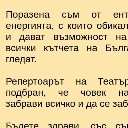
Поразена съм от ент
енергията, с които обика
и дават възможност на
всички кътчета на Бълг
гледат.
Репертоарът на Теат
подбран, че човек н
забрави всичко и да се за
Бъдете здрави, със с