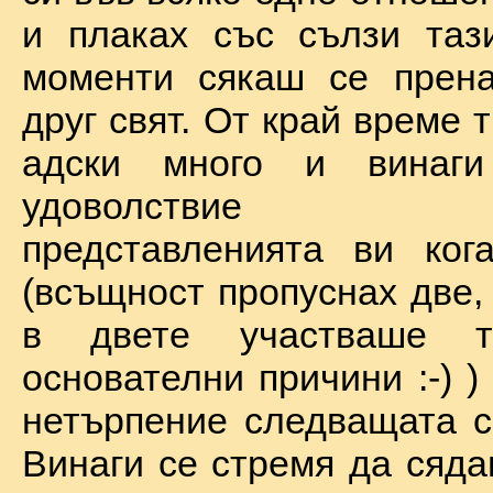
и плаках със сълзи таз
моменти сякаш се прена
друг свят. От край време 
адски много и винаг
удоволствие по
представленията ви ког
(всъщност пропуснах две,
в двете участваше 
основателни причини :-) )
нетърпение следващата с
Винаги се стремя да сяда