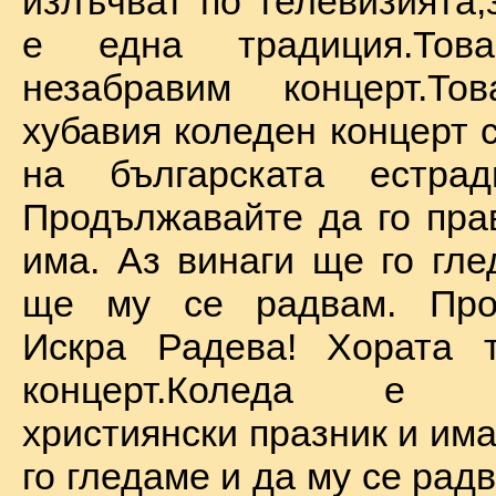
излъчват по телевизията,
е една традиция.То
незабравим концерт.Т
хубавия коледен концерт 
на българската естрад
Продължавайте да го прав
има. Аз винаги ще го гле
ще му се радвам. Про
Искра Радева! Хората т
концерт.Коледа е на
християнски празник и им
го гледаме и да му се радв