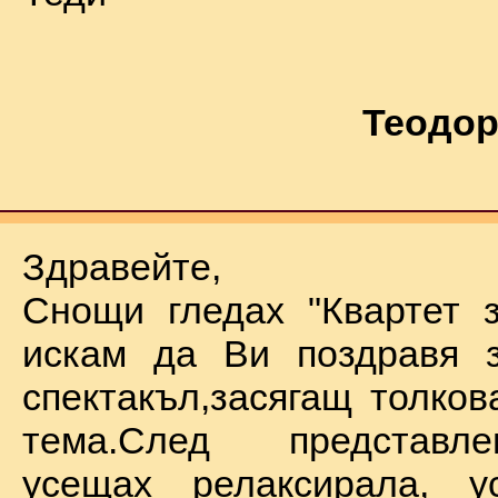
Теодор
Здравейте,
Снощи гледах "Квартет 
искам да Ви поздравя з
спектакъл,засягащ толков
тема.След представл
усещах релаксирала, у