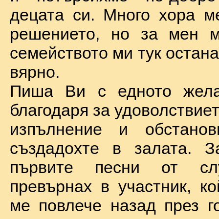
децата си. Много хора м
решението, но за мен м
семейството ми тук остан
вярно.
Пиша Ви с едното жел
благодаря за удоволствие
изпълнение и обстановк
създадохте в залата. З
първите песни от сл
превърнах в участник, ко
ме повлече назад през г