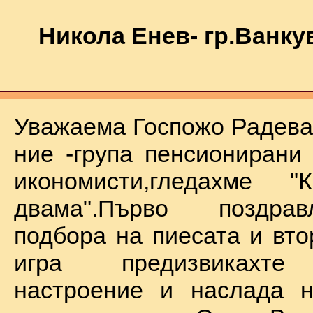
Никола Енев- гр.Ванку
Уважаема Госпожо Радева,
ние -група пенсионирани
икономисти,гледахме "
двама".Първо поздра
подбора на пиесата и вто
игра предизвикахте
настроение и наслада н