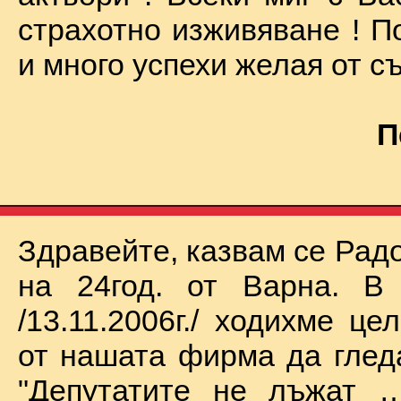
страхотно изживяване ! П
и много успехи желая от съ
П
Здравейте, казвам се Рад
на 24год. от Варна. В 
/13.11.2006г./ ходихме це
от нашата фирма да глед
"Депутатите не лъжат …