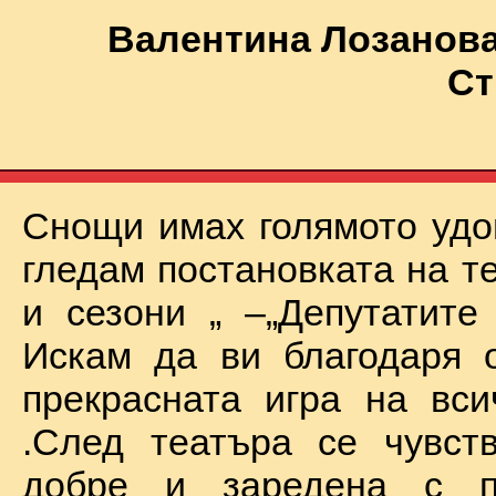
Валентина Лозанова
Ст
Снощи имах голямото удо
гледам постановката на т
и сезони „ –„Депутатите
Искам да ви благодаря 
прекрасната игра на вси
.След театъра се чувст
добре и заредена с п