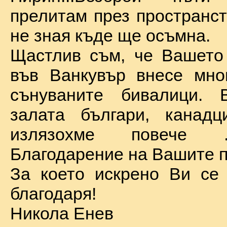
прелитам през пространст
не зная къде ще осъмна.
Щастлив съм, че Вашето
във Ванкувър внесе мно
сънуваните бивалици. 
залата българи, канадц
излязохме повече 
Благодарение на Вашите п
За което искрено Ви се
благодаря!
Никола Енев