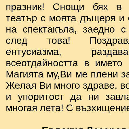
празник! Снощи бях в 
театър с моята дъщеря и 
на спектакъла, заедно с
след това! Поздра
ентусиазма, разда
всеотдайността в името 
Магията му,Ви ме плени за
Желая Ви много здраве, вс
и упоритост да ни завл
многая лета! С възхищение