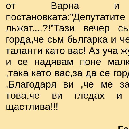
от Варна и 
постановката:”Депу
льжат....?!”Тази вечер 
горда,че сьм бьлгарка и ч
таланти като вас! Аз уча 
и се надявам поне малк
,така като вас,за да се го
.Благодаря ви ,че ме за
това,че ви гледах и
щастлива!!!