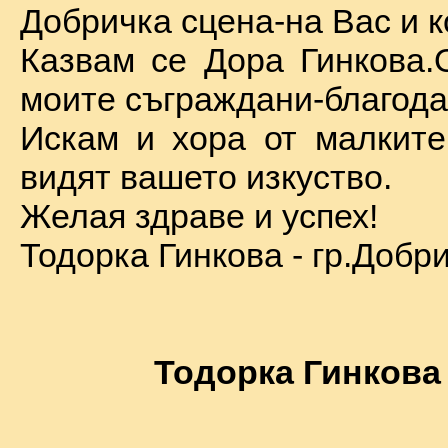
Добричка сцена-на Вас и к
Казвам се Дора Гинкова.
моите съграждани-благода
Искам и хора от малкит
видят вашето изкуство.
Желая здраве и успех!
Тодорка Гинкова - гр.Добр
Тодорка Гинкова 