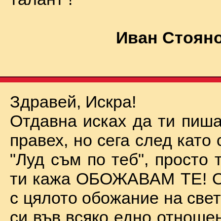
Иван Стояно
Здравей, Искра!
Отдавна исках да ти пиша
правех, но сега след като 
"Луд съм по теб", просто
ти кажа ОБОЖАВАМ ТЕ! О
с цялото обожание на све
си във всяко едно отноше