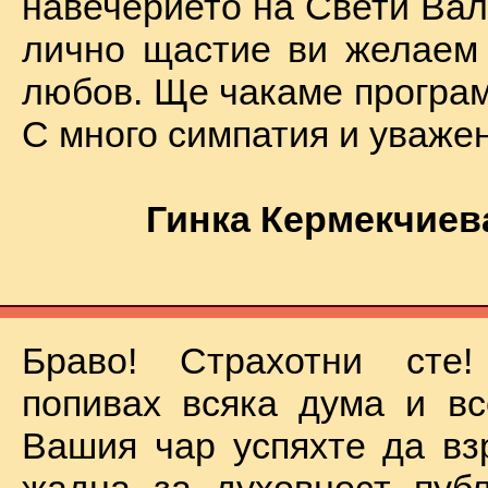
навечерието на Свети Вал
лично щастие ви желаем
любов. Ще чакаме програм
С много симпатия и уваже
Гинка Кермекчиев
Браво! Страхотни сте
попивах всяка дума и вс
Вашия чар успяхте да вз