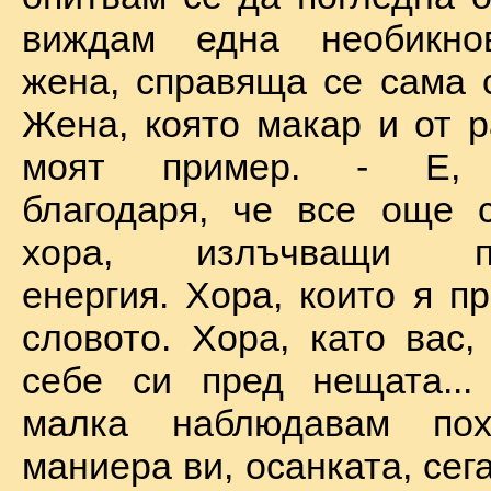
виждам една необикно
жена, справяща се сама с
Жена, която макар и от р
моят пример. - Е, б
благодаря, че все още 
хора, излъчващи по
енергия. Хора, които я п
словото. Хора, като вас,
себе си пред нещата...
малка наблюдавам пох
маниера ви, осанката, сега