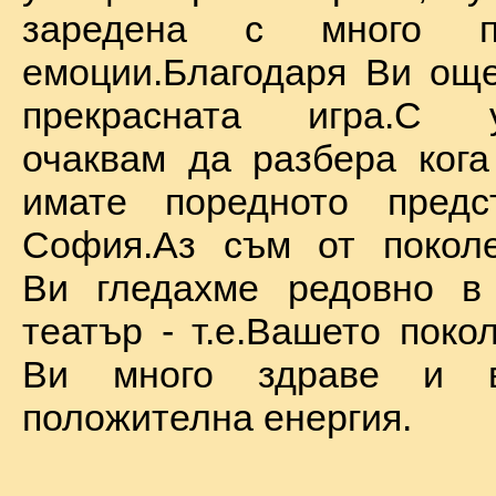
заредена с много по
емоции.Благодаря Ви ощ
прекрасната игра.С у
очаквам да разбера ког
имате поредното предс
София.Аз съм от поколе
Ви гледахме редовно в
театър - т.е.Вашето поко
Ви много здраве и в
положителна енергия.