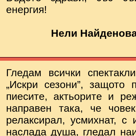
енергия!
Нели Найденова
Гледам всички спектакл
„Искри сезони”, защото 
пиесите, актьорите и ре
направен така, че чове
релаксирал, усмихнат, с 
наслада душа, гледал на