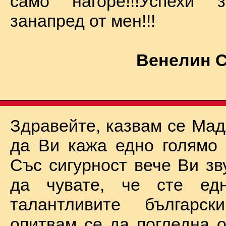
само нагоре!!!Успехи
занапред от мен!!!
Венелин 
Здравейте, казвам се Мад
да Ви кажа едно голямо "
Със сигурност вече Ви зв
да чувате, че сте ед
талантливите български
опитвам се да погледна о