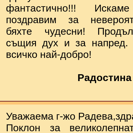
фантастично!!! Иск
поздравим за невероят
бяхте чудесни! Продъ
същия дух и за напред.
всичко най-добро!
Радостина
Уважаема г-жо Радева,здр
Поклон за великолепна