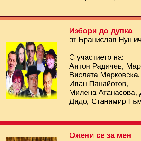
Избори до дупка
от Бранислав Нуши
С участието на:
Антон Радичев, Мар
Виолета Марковска,
Иван Панайотов,
Милена Атанасова, 
Дидо, Станимир Гъ
Ожени се за мен