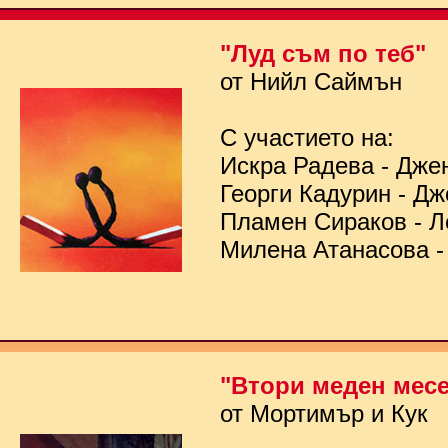
"Луд съм по теб"
от Нийл Саймън
С участието на:
Искра Радева - Дже
Георги Кадурин - Д
Пламен Сираков - Л
Милена Атанасова -
"Втори меден мес
от Мортимър и Кук