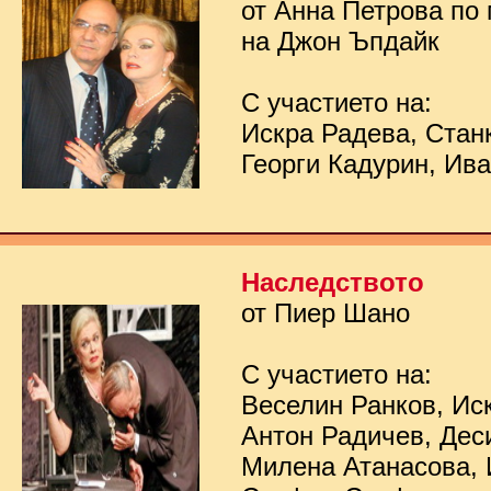
от Анна Петрова по
на Джон Ъпдайк
С участието на:
Искра Радева, Стан
Георги Кадурин, Ив
Наследството
от Пиер Шано
С участието на:
Веселин Ранков, Ис
Антон Радичев, Дес
Милена Атанасова, 