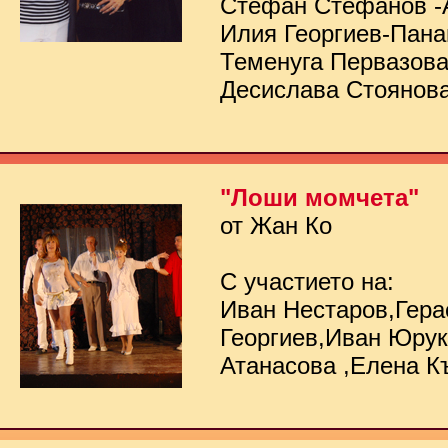
Стефан Стефанов -
Илия Георгиев-Пана
Теменуга Первазов
Десислава Стоянов
"Лоши момчета"
от Жан Ко
С участието на:
Иван Нестаров,Гер
Георгиев,Иван Юру
Атанасова ,Елена К