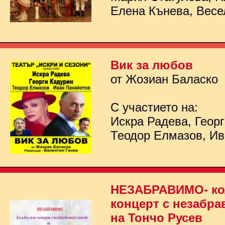
Елена Кънева, Весе
Вик за любов
от Жозиан Баласко
С участието на:
Искра Радева, Георг
Теодор Елмазов, Ив
НЕЗАБРАВИМО- кол
концерт с незабра
на Тончо Русев