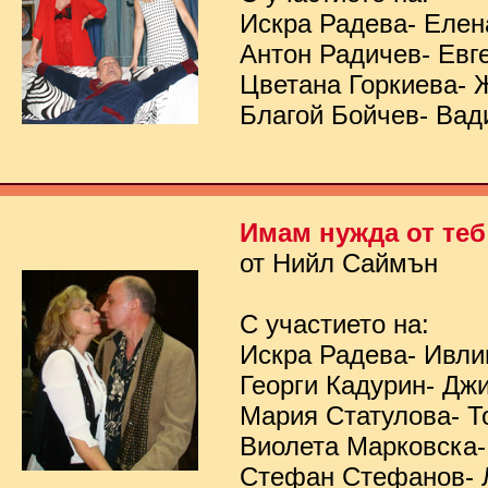
Искра Радева- Елен
Антон Радичев- Евг
Цветана Горкиева- 
Благой Бойчев- Вад
Имам нужда от теб
от Нийл Саймън
С участието на:
Искра Радева- Ивл
Георги Кадурин- Дж
Мария Статулова- Т
Виолета Марковска-
Стефан Стефанов- 