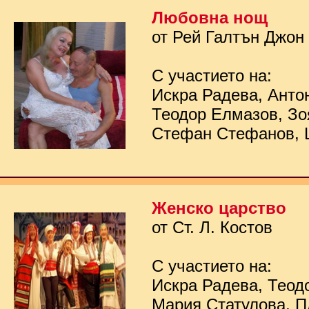
Любовна нощ
от Рей Галтън Джон
С участието на:
Искра Радева, Анто
Теодор Елмазов, Зо
Стефан Стефанов, 
Женско царство
от Ст. Л. Костов
С участието на:
Искра Радева, Теод
Мария Статулова, П