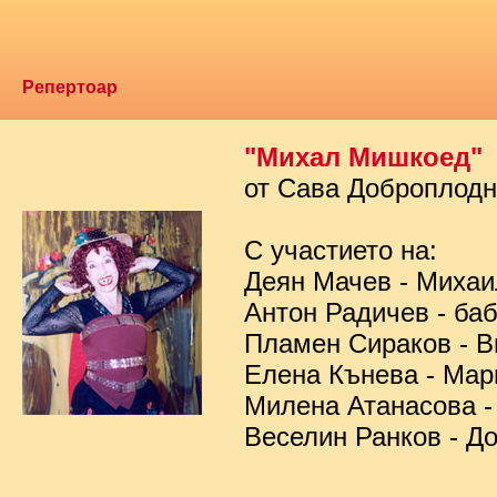
Репертоар
"Михал Мишкоед"
от Сава Доброплод
С участието на:
Деян Мачев - Миха
Антон Радичев - ба
Пламен Сираков - В
Елена Кънева - Мар
Милена Атанасова -
Веселин Ранков - Д