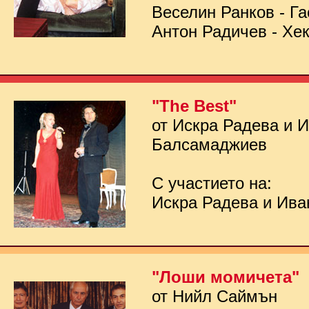
Веселин Ранков - Га
Антон Радичев - Хе
"The Best"
от Искра Радева и 
Балсамаджиев
С участието на:
Искра Радева и Ив
"Лоши момичета"
от Нийл Саймън