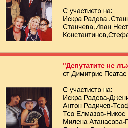
С участието на:
Искра Радева ,Стан
Станчева,Иван Нес
Константинов,Стеф
"Депутатите не лъ
от Димитрис Псатас
С участието на:
Искра Радева-Джен
Антон Радичев-Тео
Тео Елмазов-Никос
Милена Атанасова-