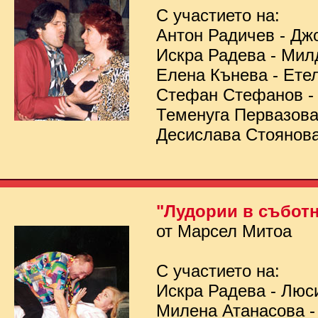
С участието на:
Антон Радичев - Дж
Искра Радева - Мил
Елена Кънева - Ете
Стефан Стефанов 
Теменуга Первазов
Десислава Стоянов
"Лудории в съботн
от Марсел Митоа
С участието на:
Искра Радева - Люс
Милена Атанасова -