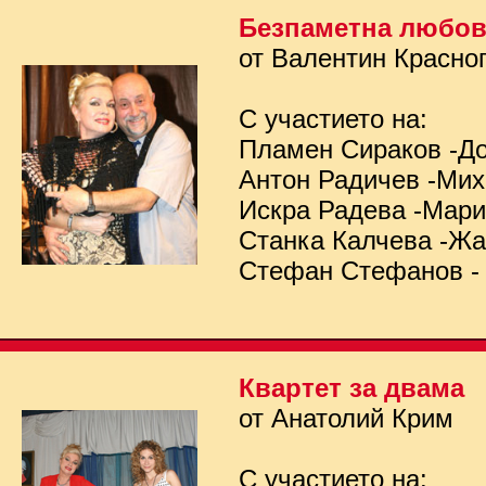
Безпаметна любо
от Валентин Красно
С участието на:
Пламен Сираков -Д
Антон Радичев -Ми
Искра Радева -Мар
Станка Калчева -Ж
Стефан Стефанов -
Квартет за двама
от Анатолий Крим
С участието на: