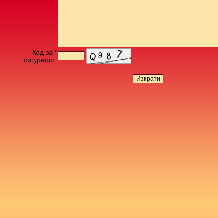
Код за *
сигурност: