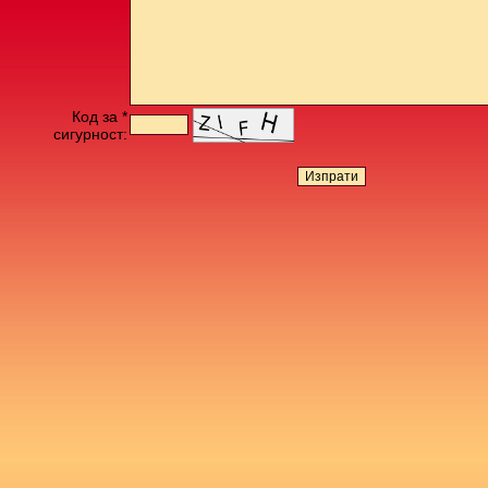
Код за *
сигурност: