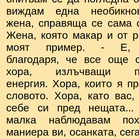
виждам една необикно
жена, справяща се сама с
Жена, която макар и от р
моят пример. - Е, б
благодаря, че все още 
хора, излъчващи по
енергия. Хора, които я п
словото. Хора, като вас,
себе си пред нещата...
малка наблюдавам пох
маниера ви, осанката, сега