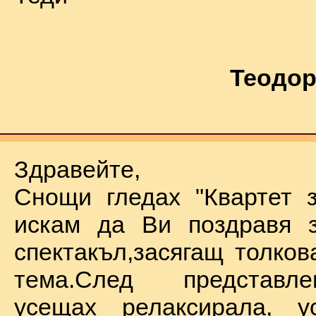
Теодор
Здравейте,
Снощи гледах "Квартет 
искам да Ви поздравя з
спектакъл,засягащ толков
тема.След представл
усещах релаксирала, у