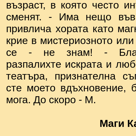
възраст, в която често и
сменят. - Има нещо във
привлича хората като маг
крие в мистериозното или
се - не знам! - Бла
разпалихте искрата и люб
театъра, признателна съ
сте моето вдъхновение, б
мога. До скоро - М.
Маги К