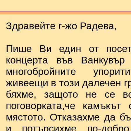
Здравейте г-жо Радева,
Пише Ви един от посет
концерта във Ванкувър
многобройните упорит
живеещи в този далечен г
бяхме, защото не се в
поговорката,че камъкът
мястото. Отказахме да б
и потърсихме по-добр