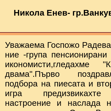
Никола Енев- гр.Ванку
Уважаема Госпожо Радева,
ние -група пенсионирани
икономисти,гледахме "
двама".Първо поздра
подбора на пиесата и вто
игра предизвикахте
настроение и наслада н