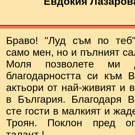
Евдокия Лазаров
Браво! "Луд съм по теб
само мен, но и пълният са
Моля позволете ми 
благодарността си към В
актьори от най-живият и 
в България. Благодаря В
сте гости в малкият и жад
Троян. Поклон пред о
талант !