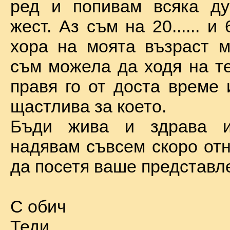
ред и попивам всяка ду
жест. Аз съм на 20...... и 
хора на моята възраст м
съм можела да ходя на те
правя го от доста време 
щастлива за което.
Бъди жива и здрава 
надявам съвсем скоро отн
да посетя ваше представл
С обич
Теди