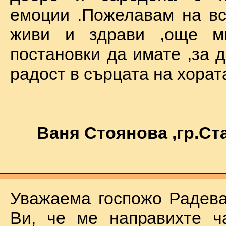
емоции .Пожелавам на вс
живи и здрави ,още мн
постановки да имате ,за 
радост в сърцата на хората !
Ваня Стоянова ,гр.С
Уважаема госпожо Радева
Ви, че ме направихте ч