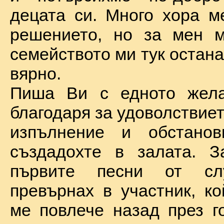
децата си. Много хора м
решението, но за мен м
семейството ми тук остан
вярно.
Пиша Ви с едното жел
благодаря за удоволствие
изпълнение и обстановк
създадохте в залата. З
първите песни от сл
превърнах в участник, ко
ме повлече назад през г