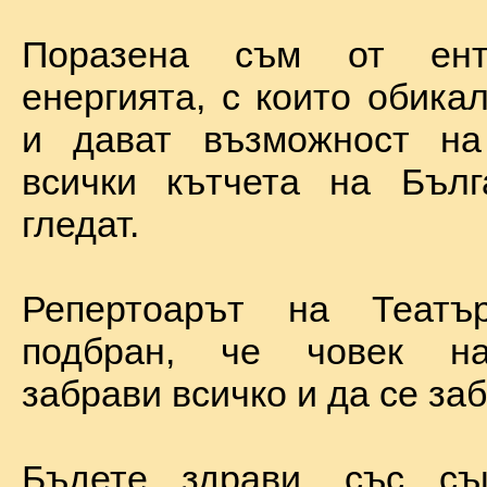
Поразена съм от ент
енергията, с които обика
и дават възможност на
всички кътчета на Бълг
гледат.
Репертоарът на Теат
подбран, че човек н
забрави всичко и да се за
Бъдете здрави, със с