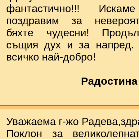
фантастично!!! Иск
поздравим за невероят
бяхте чудесни! Продъ
същия дух и за напред.
всичко най-добро!
Радостина
Уважаема г-жо Радева,здр
Поклон за великолепна