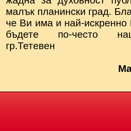
жадна за духовност пуб
малък планински град. Бл
че Ви има и най-искренно
бъдете по-често на
гр.Тетевен
Ма