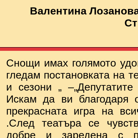
Валентина Лозанова
Ст
Снощи имах голямото удо
гледам постановката на т
и сезони „ –„Депутатите
Искам да ви благодаря 
прекрасната игра на вси
.След театъра се чувст
добре и заредена с п