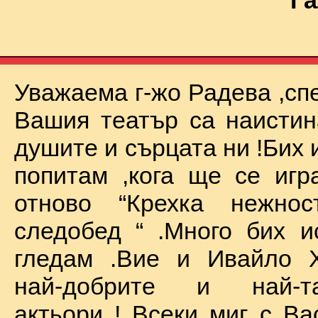
Га
Уважаема г-жо Радева ,сп
Вашия театър са наистин
душите и сърцата ни !Бих 
попитам ,кога ще се иг
отново “Крехка нежно
следобед “ .Много бих и
гледам .Вие и Ивайло Х
най-добрите и най-та
актьори ! Всеки миг с Ва