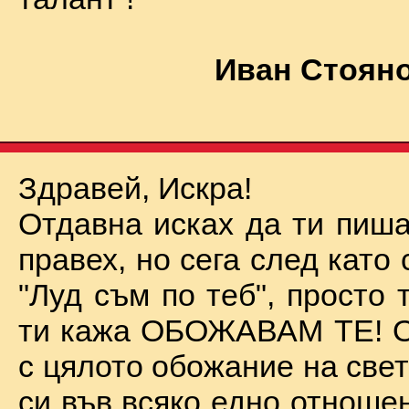
Иван Стояно
Здравей, Искра!
Отдавна исках да ти пиша
правех, но сега след като 
"Луд съм по теб", просто
ти кажа ОБОЖАВАМ ТЕ! О
с цялото обожание на све
си във всяко едно отноше