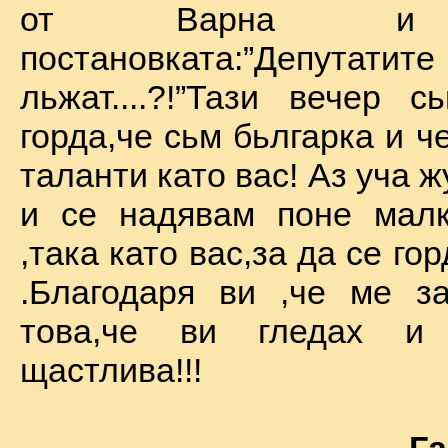
от Варна и 
постановката:”Депу
льжат....?!”Тази вечер 
горда,че сьм бьлгарка и ч
таланти като вас! Аз уча 
и се надявам поне малк
,така като вас,за да се го
.Благодаря ви ,че ме за
това,че ви гледах и
щастлива!!!