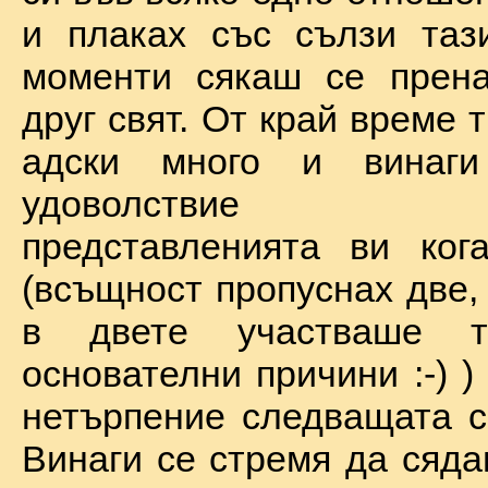
и плаках със сълзи таз
моменти сякаш се прена
друг свят. От край време 
адски много и винаг
удоволствие по
представленията ви ког
(всъщност пропуснах две,
в двете участваше 
основателни причини :-) )
нетърпение следващата с
Винаги се стремя да сяда