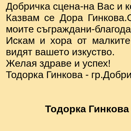
Добричка сцена-на Вас и к
Казвам се Дора Гинкова.
моите съграждани-благода
Искам и хора от малкит
видят вашето изкуство.
Желая здраве и успех!
Тодорка Гинкова - гр.Добр
Тодорка Гинкова 