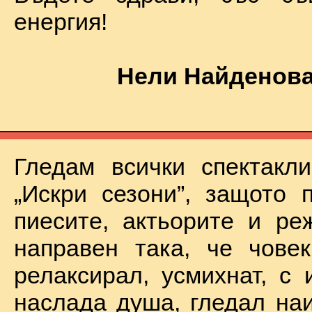
енергия!
Нели Найденова
Гледам всички спектакл
„Искри сезони”, защото 
пиесите, актьорите и ре
направен така, че чове
релаксирал, усмихнат, с 
наслада душа, гледал на