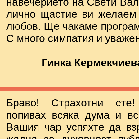
навечерието на Свети Вал
лично щастие ви желаем
любов. Ще чакаме програм
С много симпатия и уваже
Гинка Кермекчиев
Браво! Страхотни сте
попивах всяка дума и вс
Вашия чар успяхте да вз