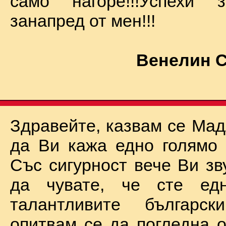
само нагоре!!!Успехи
занапред от мен!!!
Венелин 
Здравейте, казвам се Мад
да Ви кажа едно голямо "
Със сигурност вече Ви зв
да чувате, че сте ед
талантливите български
опитвам се да погледна о