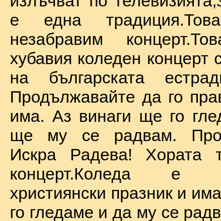
излъчват по телевизията,
е една традиция.То
незабравим концерт.Т
хубавия коледен концерт 
на българската естрад
Продължавайте да го прав
има. Аз винаги ще го гле
ще му се радвам. Про
Искра Радева! Хората т
концерт.Коледа е на
християнски празник и им
го гледаме и да му се радв