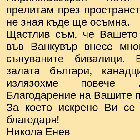
прелитам през пространст
не зная къде ще осъмна.
Щастлив съм, че Вашето
във Ванкувър внесе мно
сънуваните бивалици. 
залата българи, канадц
излязохме повече 
Благодарение на Вашите п
За което искрено Ви се
благодаря!
Никола Енев