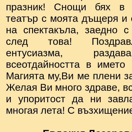
празник! Снощи бях в 
театър с моята дъщеря и 
на спектакъла, заедно с
след това! Поздра
ентусиазма, разда
всеотдайността в името 
Магията му,Ви ме плени за
Желая Ви много здраве, вс
и упоритост да ни завл
многая лета! С възхищение