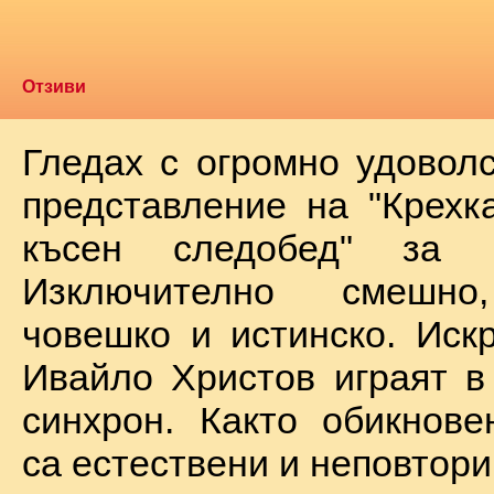
Отзиви
Гледах с огромно удоволс
представление на "Крехк
късен следобед" за 
Изключително смешно
човешко и истинско. Иск
Ивайло Христов играят в
синхрон. Както обикнове
са естествени и неповтори