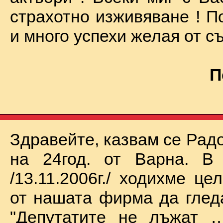
страхотно изживяване ! П
и много успехи желая от съ
П
Здравейте, казвам се Рад
на 24год. от Варна. В 
/13.11.2006г./ ходихме це
от нашата фирма да глед
"Депутатите не лъжат …