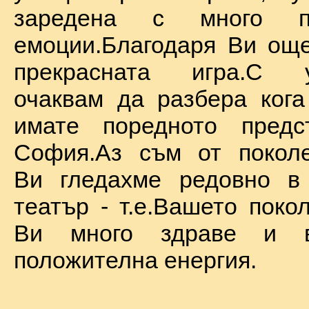
заредена с много по
емоции.Благодаря Ви ощ
прекрасната игра.С у
очаквам да разбера ког
имате поредното предс
София.Аз съм от поколе
Ви гледахме редовно в
театър - т.е.Вашето поко
Ви много здраве и в
положителна енергия.