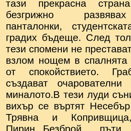
тази прекрасна стран
безгрижно развява
панталонки, студентска
градих бъдеще. След тол
тези спомени не престават
взлом нощем в спалнята 
от спокойствието. Гр
създават очарователни 
миналото.В тези луди сън
вихър се въртят Несебър
Трявна и Копривщиц
Пирин...Безброй пъ