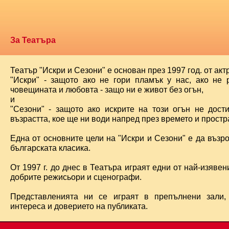
За Театъра
Театър "Искри и Сезони" е основан през 1997 год. от ак
"Искри" - защото ако не гори пламък у нас, ако не 
човещината и любовта - защо ни е живот без огън,
и
"Сезони" - защото ако искрите на този огън не дост
възрастта, кое ще ни води напред през времето и простра
Една от основните цели на "Искри и Сезони" е да възр
българската класика.
От 1997 г. до днес в Театъра играят едни от най-изявени
добрите режисьори и сценографи.
Представленията ни се играят в препълнени зали,
интереса и доверието на публиката.