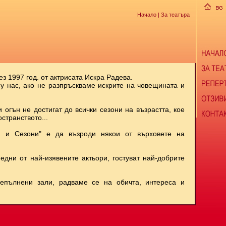
Начало
| За театъра
ез 1997 год. от актрисата Искра Радева.
 у нас, ако не разпръскваме искрите на човещината и
и огън не достигат до всички сезони на възрастта, кое
странството...
и и Сезони" е да възроди някои от върховете на
 едни от най-изявените актьори, гостуват най-добрите
репълнени зали, радваме се на обичта, интереса и