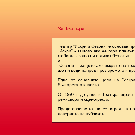
За Театъра
Театър "Искри и Сезони" е основан пр
"Искри" - защото ако не гори пламък
любовта - защо ни е живот без огън,
и
"Сезони" - защото ако искрите на тоз
ще ни води напред през времето и про
Една от основните цели на "Искр
българската класика.
От 1997 г. до днес в Театъра играят
режисьори и сценографи.
Представленията ни се играят в п
доверието на публиката.