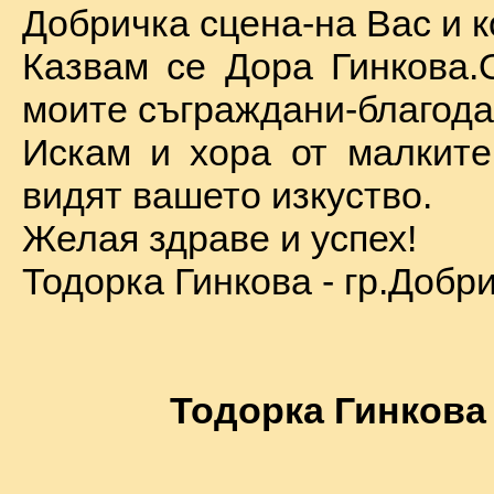
Добричка сцена-на Вас и к
Казвам се Дора Гинкова.
моите съграждани-благода
Искам и хора от малкит
видят вашето изкуство.
Желая здраве и успех!
Тодорка Гинкова - гр.Добр
Тодорка Гинкова 