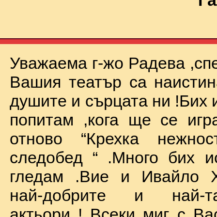
Га
Уважаема г-жо Радева ,сп
Вашия театър са наистин
душите и сърцата ни !Бих 
попитам ,кога ще се иг
отново “Крехка нежно
следобед “ .Много бих и
гледам .Вие и Ивайло Х
най-добрите и най-та
актьори ! Всеки миг с Ва