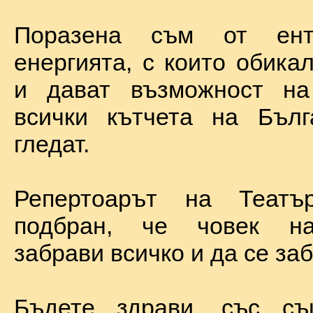
Поразена съм от ент
енергията, с които обика
и дават възможност на
всички кътчета на Бълг
гледат.
Репертоарът на Теат
подбран, че човек н
забрави всичко и да се за
Бъдете здрави, със с