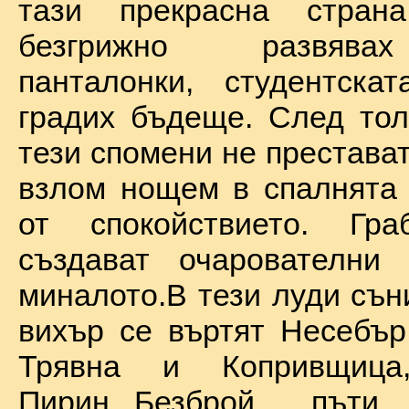
тази прекрасна стран
безгрижно развява
панталонки, студентска
градих бъдеще. След тол
тези спомени не престават
взлом нощем в спалнята 
от спокойствието. Гр
създават очарователни 
миналото.В тези луди сън
вихър се въртят Несебър
Трявна и Копривщиц
Пирин...Безброй пъ