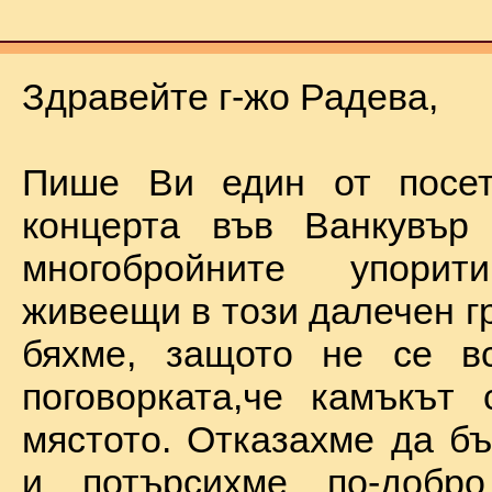
Здравейте г-жо Радева,
Пише Ви един от посет
концерта във Ванкувър
многобройните упорит
живеещи в този далечен г
бяхме, защото не се в
поговорката,че камъкът
мястото. Отказахме да б
и потърсихме по-добр