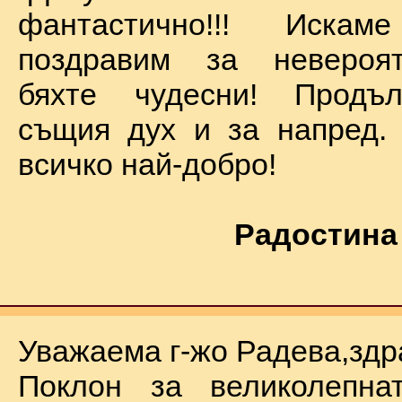
фантастично!!! Иск
поздравим за невероят
бяхте чудесни! Продъ
същия дух и за напред.
всичко най-добро!
Радостина
Уважаема г-жо Радева,здр
Поклон за великолепна