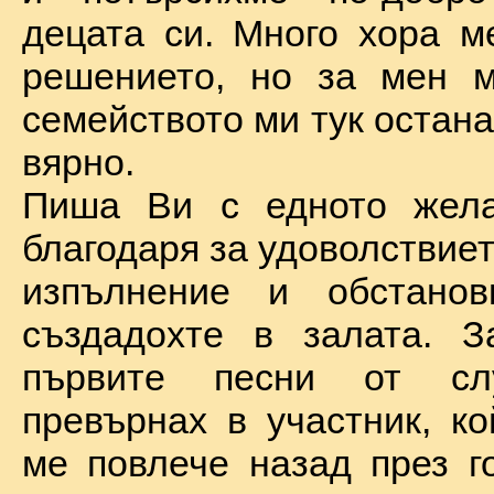
децата си. Много хора м
решението, но за мен м
семейството ми тук остан
вярно.
Пиша Ви с едното жел
благодаря за удоволствие
изпълнение и обстановк
създадохте в залата. З
първите песни от сл
превърнах в участник, ко
ме повлече назад през г