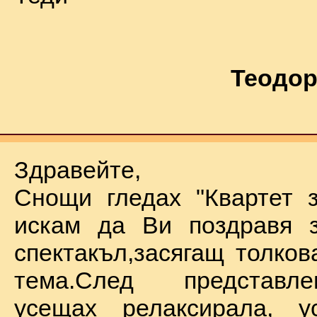
Теодор
Здравейте,
Снощи гледах "Квартет 
искам да Ви поздравя з
спектакъл,засягащ толков
тема.След представл
усещах релаксирала, у