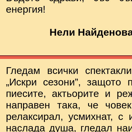
енергия!
Нели Найденова
Гледам всички спектакл
„Искри сезони”, защото 
пиесите, актьорите и ре
направен така, че чове
релаксирал, усмихнат, с 
наслада душа, гледал на