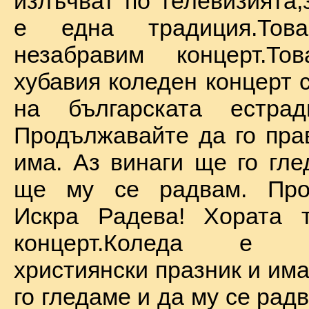
излъчват по телевизията,
е една традиция.То
незабравим концерт.Т
хубавия коледен концерт 
на българската естрад
Продължавайте да го прав
има. Аз винаги ще го гле
ще му се радвам. Про
Искра Радева! Хората т
концерт.Коледа е на
християнски празник и им
го гледаме и да му се радв