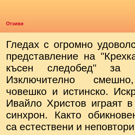
Отзиви
Гледах с огромно удоволс
представление на "Крехк
късен следобед" за 
Изключително смешно
човешко и истинско. Иск
Ивайло Христов играят в
синхрон. Както обикнове
са естествени и неповтори