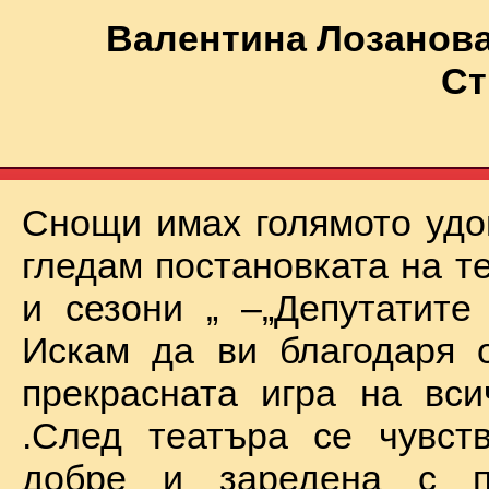
Валентина Лозанова
Ст
Снощи имах голямото удо
гледам постановката на т
и сезони „ –„Депутатите
Искам да ви благодаря 
прекрасната игра на вси
.След театъра се чувст
добре и заредена с п