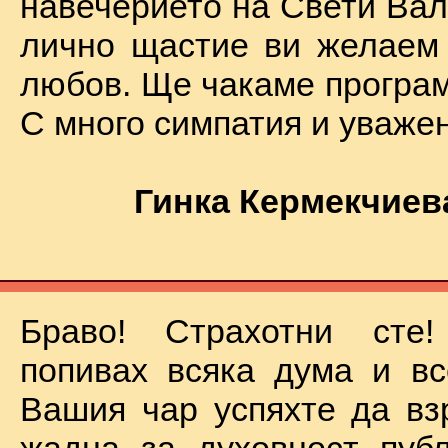
навечерието на Свети Вал
лично щастие ви желаем
любов. Ще чакаме програм
С много симпатия и уваже
Гинка Кермекчиев
Браво! Страхотни сте
попивах всяка дума и вс
Вашия чар успяхте да вз