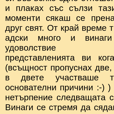
и плаках със сълзи таз
моменти сякаш се прена
друг свят. От край време 
адски много и винаг
удоволствие по
представленията ви ког
(всъщност пропуснах две,
в двете участваше 
основателни причини :-) )
нетърпение следващата с
Винаги се стремя да сяда