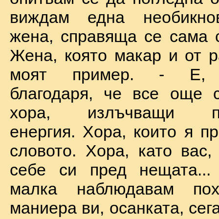
виждам една необикно
жена, справяща се сама с
Жена, която макар и от р
моят пример. - Е, б
благодаря, че все още 
хора, излъчващи по
енергия. Хора, които я п
словото. Хора, като вас,
себе си пред нещата...
малка наблюдавам пох
маниера ви, осанката, сега