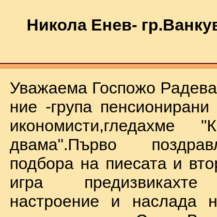
Никола Енев- гр.Ванку
Уважаема Госпожо Радева,
ние -група пенсионирани
икономисти,гледахме "
двама".Първо поздра
подбора на пиесата и вто
игра предизвикахте
настроение и наслада н