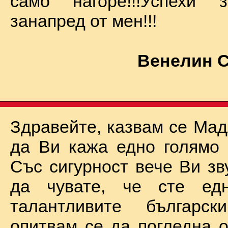
само нагоре!!!Успехи
занапред от мен!!!
Венелин 
Здравейте, казвам се Мад
да Ви кажа едно голямо "
Със сигурност вече Ви зв
да чувате, че сте ед
талантливите български
опитвам се да погледна о