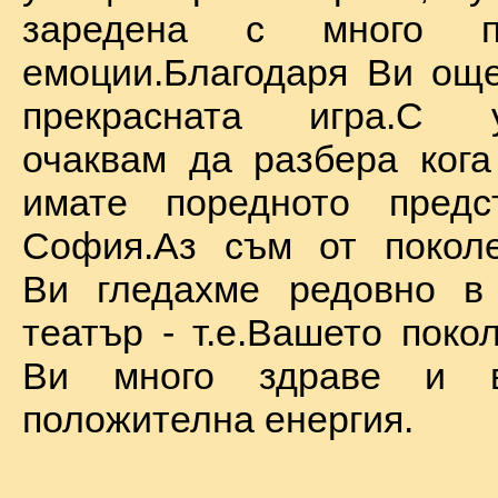
заредена с много по
емоции.Благодаря Ви ощ
прекрасната игра.С у
очаквам да разбера ког
имате поредното предс
София.Аз съм от поколе
Ви гледахме редовно в
театър - т.е.Вашето поко
Ви много здраве и в
положителна енергия.