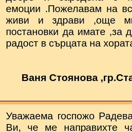
емоции .Пожелавам на вс
живи и здрави ,още мн
постановки да имате ,за 
радост в сърцата на хората !
Ваня Стоянова ,гр.С
Уважаема госпожо Радева
Ви, че ме направихте ч