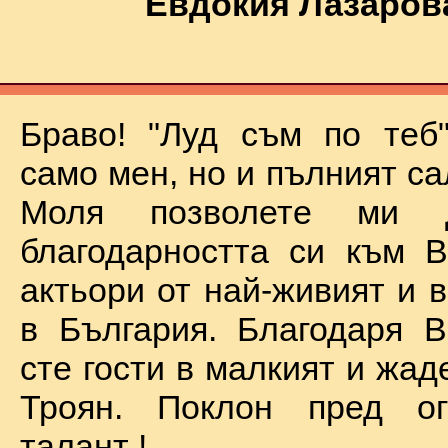
Евдокия Лазаров
Браво! "Луд съм по теб
само мен, но и пълният са
Моля позволете ми 
благодарността си към В
актьори от най-живият и 
в България. Благодаря В
сте гости в малкият и жад
Троян. Поклон пред о
талант !