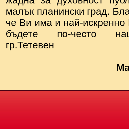
жадна за духовност пуб
малък планински град. Бл
че Ви има и най-искренно
бъдете по-често на
гр.Тетевен
Ма