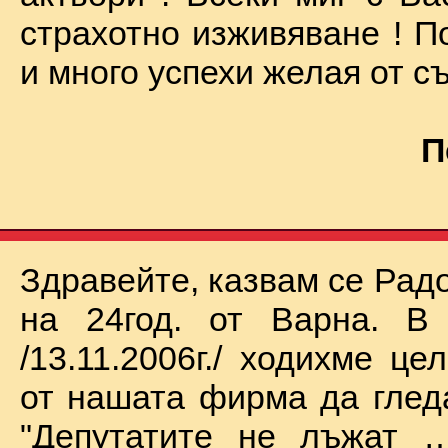
страхотно изживяване ! П
и много успехи желая от съ
П
Здравейте, казвам се Рад
на 24год. от Варна. В 
/13.11.2006г./ ходихме це
от нашата фирма да глед
"Депутатите не лъжат …