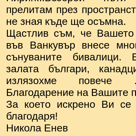
прелитам през пространст
не зная къде ще осъмна.
Щастлив съм, че Вашето
във Ванкувър внесе мно
сънуваните бивалици. 
залата българи, канадц
излязохме повече 
Благодарение на Вашите п
За което искрено Ви се
благодаря!
Никола Енев