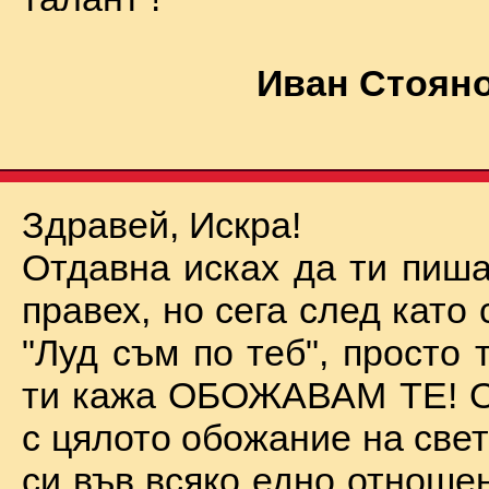
Иван Стояно
Здравей, Искра!
Отдавна исках да ти пиша
правех, но сега след като 
"Луд съм по теб", просто
ти кажа ОБОЖАВАМ ТЕ! О
с цялото обожание на све
си във всяко едно отноше