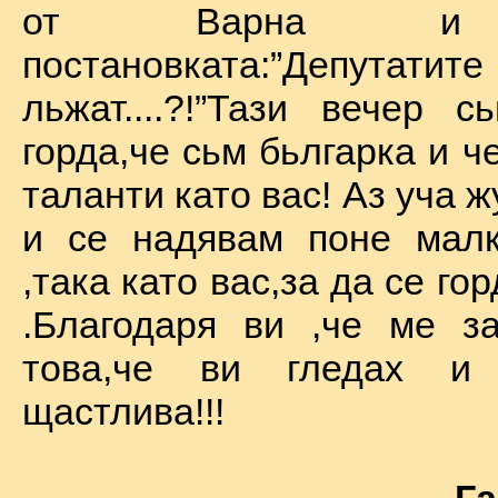
от Варна и 
постановката:”Депу
льжат....?!”Тази вечер 
горда,че сьм бьлгарка и ч
таланти като вас! Аз уча 
и се надявам поне малк
,така като вас,за да се го
.Благодаря ви ,че ме за
това,че ви гледах и
щастлива!!!