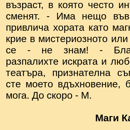
възраст, в която често и
сменят. - Има нещо във
привлича хората като маг
крие в мистериозното или
се - не знам! - Бла
разпалихте искрата и люб
театъра, признателна съ
сте моето вдъхновение, б
мога. До скоро - М.
Маги К