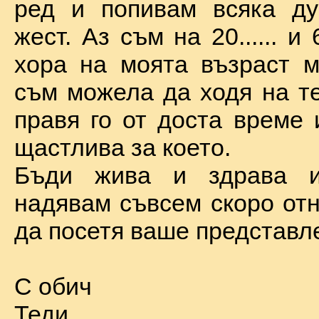
ред и попивам всяка ду
жест. Аз съм на 20...... и 
хора на моята възраст м
съм можела да ходя на те
правя го от доста време 
щастлива за което.
Бъди жива и здрава 
надявам съвсем скоро отн
да посетя ваше представл
С обич
Теди