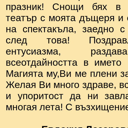
празник! Снощи бях в 
театър с моята дъщеря и 
на спектакъла, заедно с
след това! Поздра
ентусиазма, разда
всеотдайността в името 
Магията му,Ви ме плени за
Желая Ви много здраве, вс
и упоритост да ни завл
многая лета! С възхищение