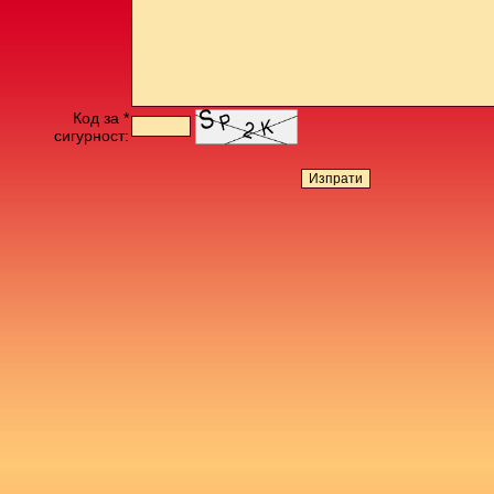
Код за *
сигурност: