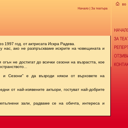
Начало
| За театъра
ез 1997 год. от актрисата Искра Радева.
 у нас, ако не разпръскваме искрите на човещината и
и огън не достигат до всички сезони на възрастта, кое
странството...
и и Сезони" е да възроди някои от върховете на
 едни от най-изявените актьори, гостуват най-добрите
репълнени зали, радваме се на обичта, интереса и