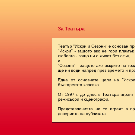
За Театъра
Театър "Искри и Сезони" е основан пр
"Искри" - защото ако не гори пламък
любовта - защо ни е живот без огън,
и
"Сезони" - защото ако искрите на тоз
ще ни води напред през времето и про
Една от основните цели на "Искр
българската класика.
От 1997 г. до днес в Театъра играят
режисьори и сценографи.
Представленията ни се играят в п
доверието на публиката.