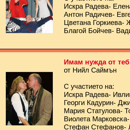
Искра Радева- Елен
Антон Радичев- Евг
Цветана Горкиева- 
Благой Бойчев- Вад
Имам нужда от теб
от Нийл Саймън
С участието на:
Искра Радева- Ивл
Георги Кадурин- Дж
Мария Статулова- Т
Виолета Марковска-
Стефан Стефанов- 