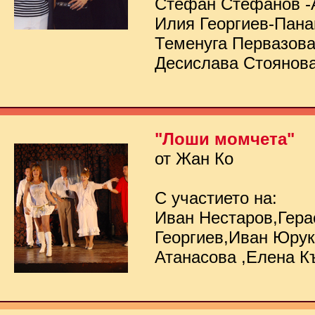
Стефан Стефанов -
Илия Георгиев-Пана
Теменуга Первазов
Десислава Стоянов
"Лоши момчета"
от Жан Ко
С участието на:
Иван Нестаров,Гер
Георгиев,Иван Юру
Атанасова ,Елена К