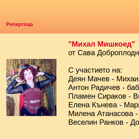
Репертоар
"Михал Мишкоед"
от Сава Доброплод
С участието на:
Деян Мачев - Миха
Антон Радичев - ба
Пламен Сираков - В
Елена Кънева - Мар
Милена Атанасова -
Веселин Ранков - Д