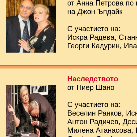
от Анна Петрова по
на Джон Ъпдайк
С участието на:
Искра Радева, Стан
Георги Кадурин, Ив
Наследството
от Пиер Шано
С участието на:
Веселин Ранков, Ис
Антон Радичев, Дес
Милена Атанасова, 