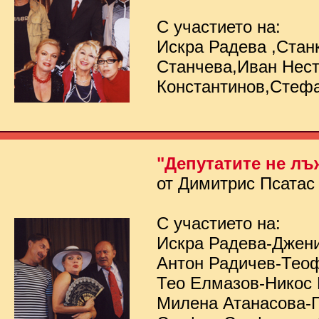
С участието на:
Искра Радева ,Стан
Станчева,Иван Нес
Константинов,Стеф
"Депутатите не лъ
от Димитрис Псатас
С участието на:
Искра Радева-Джен
Антон Радичев-Тео
Тео Елмазов-Никос
Милена Атанасова-