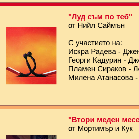
"Луд съм по теб"
от Нийл Саймън
С участието на:
Искра Радева - Дже
Георги Кадурин - Д
Пламен Сираков - Л
Милена Атанасова -
"Втори меден мес
от Мортимър и Кук