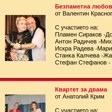
Безпаметна любо
от Валентин Красно
С участието на:
Пламен Сираков -Д
Антон Радичев -Ми
Искра Радева -Мар
Станка Калчева -Ж
Стефан Стефанов -
Квартет за двама
от Анатолий Крим
С участието на: