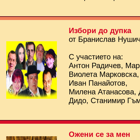
Избори до дупка
от Бранислав Нуши
С участието на:
Антон Радичев, Мар
Виолета Марковска,
Иван Панайотов,
Милена Атанасова, 
Дидо, Станимир Гъ
Ожени се за мен