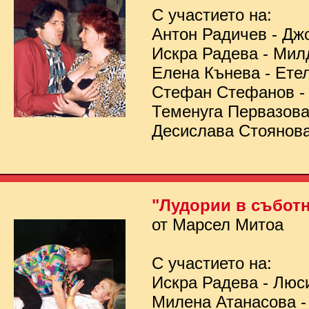
С участието на:
Антон Радичев - Дж
Искра Радева - Мил
Елена Кънева - Ете
Стефан Стефанов 
Теменуга Первазов
Десислава Стоянов
"Лудории в съботн
от Марсел Митоа
С участието на:
Искра Радева - Люс
Милена Атанасова -