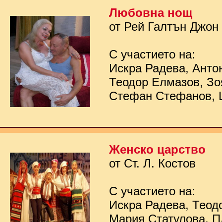
Любовна нощ
от Рей Галтън Джон
С участието на:
Искра Радева, Анто
Теодор Елмазов, Зо
Стефан Стефанов, 
Женско царство
от Ст. Л. Костов
С участието на:
Искра Радева, Теод
Мария Статулова, П