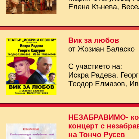
Елена Кънева, Весе
Вик за любов
от Жозиан Баласко
С участието на:
Искра Радева, Георг
Теодор Елмазов, Ив
НЕЗАБРАВИМО- кол
концерт с незабра
на Тончо Русев