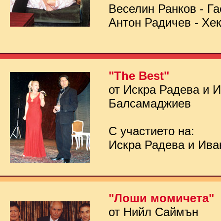
Веселин Ранков - Га
Антон Радичев - Хе
"The Best"
от Искра Радева и 
Балсамаджиев
С участието на:
Искра Радева и Ив
"Лоши момичета"
от Нийл Саймън