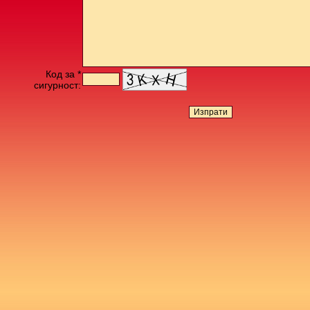
Код за *
сигурност: