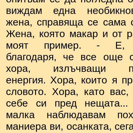
виждам една необикно
жена, справяща се сама с
Жена, която макар и от р
моят пример. - Е, б
благодаря, че все още 
хора, излъчващи по
енергия. Хора, които я п
словото. Хора, като вас,
себе си пред нещата...
малка наблюдавам пох
маниера ви, осанката, сега