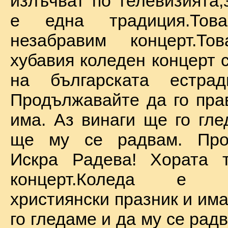
излъчват по телевизията,
е една традиция.То
незабравим концерт.Т
хубавия коледен концерт 
на българската естрад
Продължавайте да го прав
има. Аз винаги ще го гле
ще му се радвам. Про
Искра Радева! Хората т
концерт.Коледа е на
християнски празник и им
го гледаме и да му се радв