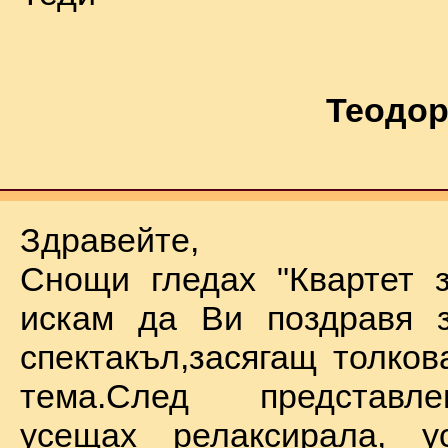
Теодор
Здравейте,
Снощи гледах "Квартет 
искам да Ви поздравя з
спектакъл,засягащ толков
тема.След представл
усещах релаксирала, у