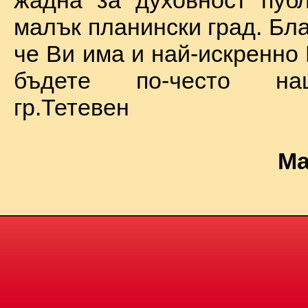
жадна за духовност пуб
малък планински град. Бл
че Ви има и най-искренно
бъдете по-често на
гр.Тетевен
Ма