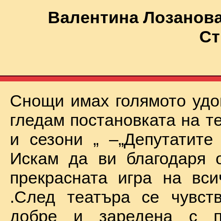
Валентина Лозанова
Ст
Снощи имах голямото удо
гледам постановката на т
и сезони „ –„Депутатите
Искам да ви благодаря 
прекрасната игра на вси
.След театъра се чувст
добре и заредена с п