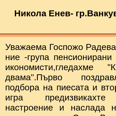
Никола Енев- гр.Ванку
Уважаема Госпожо Радева,
ние -група пенсионирани
икономисти,гледахме "
двама".Първо поздра
подбора на пиесата и вто
игра предизвикахте
настроение и наслада н