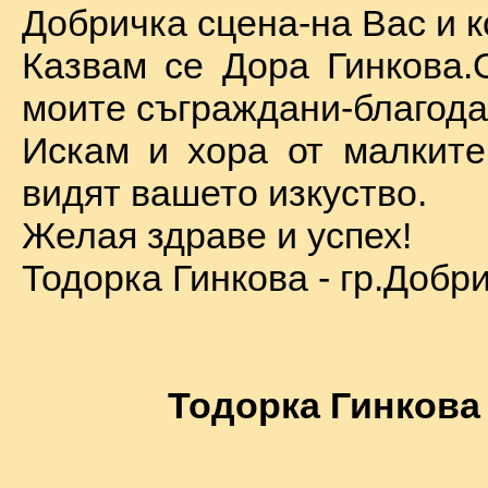
Добричка сцена-на Вас и к
Казвам се Дора Гинкова.
моите съграждани-благода
Искам и хора от малкит
видят вашето изкуство.
Желая здраве и успех!
Тодорка Гинкова - гр.Добр
Тодорка Гинкова 