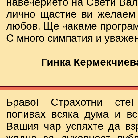
навечерието на Свети Вал
лично щастие ви желаем
любов. Ще чакаме програм
С много симпатия и уваже
Гинка Кермекчиев
Браво! Страхотни сте
попивах всяка дума и вс
Вашия чар успяхте да вз