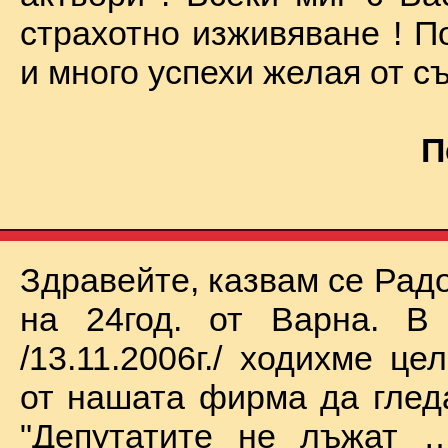
страхотно изживяване ! П
и много успехи желая от съ
П
Здравейте, казвам се Рад
на 24год. от Варна. В 
/13.11.2006г./ ходихме це
от нашата фирма да глед
"Депутатите не лъжат …