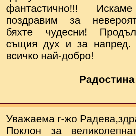
фантастично!!! Иск
поздравим за невероят
бяхте чудесни! Продъ
същия дух и за напред.
всичко най-добро!
Радостина
Уважаема г-жо Радева,здр
Поклон за великолепна