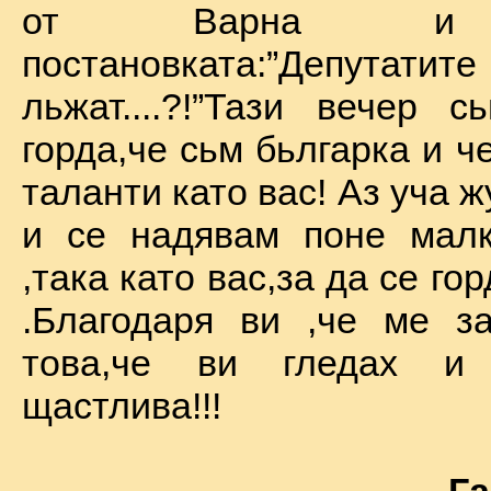
от Варна и 
постановката:”Депу
льжат....?!”Тази вечер 
горда,че сьм бьлгарка и ч
таланти като вас! Аз уча 
и се надявам поне малк
,така като вас,за да се го
.Благодаря ви ,че ме за
това,че ви гледах и
щастлива!!!