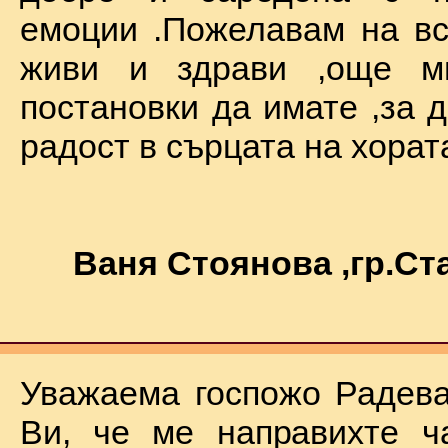
емоции .Пожелавам на вс
живи и здрави ,още мн
постановки да имате ,за 
радост в сърцата на хората !
Ваня Стоянова ,гр.С
Уважаема госпожо Радева
Ви, че ме направихте ч