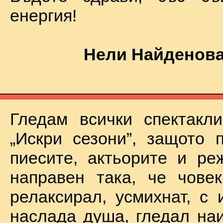
енергия!
Нели Найденова
Гледам всички спектакл
„Искри сезони”, защото 
пиесите, актьорите и ре
направен така, че чове
релаксирал, усмихнат, с 
наслада душа, гледал на