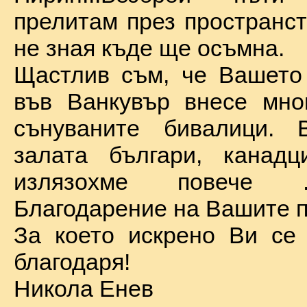
прелитам през пространст
не зная къде ще осъмна.
Щастлив съм, че Вашето
във Ванкувър внесе мно
сънуваните бивалици. 
залата българи, канадц
излязохме повече 
Благодарение на Вашите п
За което искрено Ви се
благодаря!
Никола Енев