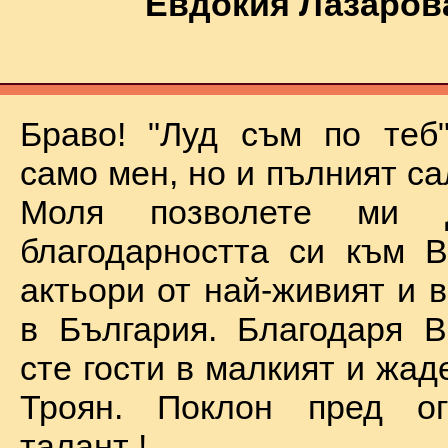
Евдокия Лазаров
Браво! "Луд съм по теб
само мен, но и пълният са
Моля позволете ми 
благодарността си към В
актьори от най-живият и 
в България. Благодаря В
сте гости в малкият и жад
Троян. Поклон пред о
талант !