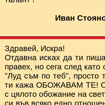
Иван Стояно
Здравей, Искра!
Отдавна исках да ти пиша
правех, но сега след като 
"Луд съм по теб", просто
ти кажа ОБОЖАВАМ ТЕ! О
с цялото обожание на све
си във всяко едно отноше