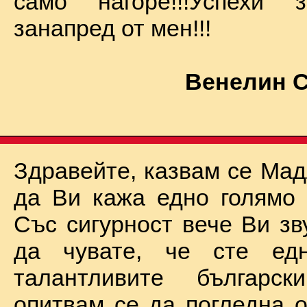
само нагоре!!!Успехи
занапред от мен!!!
Венелин 
Здравейте, казвам се Мад
да Ви кажа едно голямо "
Със сигурност вече Ви зв
да чувате, че сте ед
талантливите български
опитвам се да погледна о