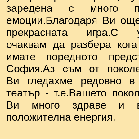
заредена с много по
емоции.Благодаря Ви ощ
прекрасната игра.С у
очаквам да разбера ког
имате поредното предс
София.Аз съм от поколе
Ви гледахме редовно в
театър - т.е.Вашето поко
Ви много здраве и в
положителна енергия.