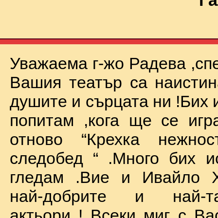
Га
Уважаема г-жо Радева ,сп
Вашия театър са наистин
душите и сърцата ни !Бих 
попитам ,кога ще се иг
отново “Крехка нежно
следобед “ .Много бих и
гледам .Вие и Ивайло Х
най-добрите и най-та
актьори ! Всеки миг с Ва