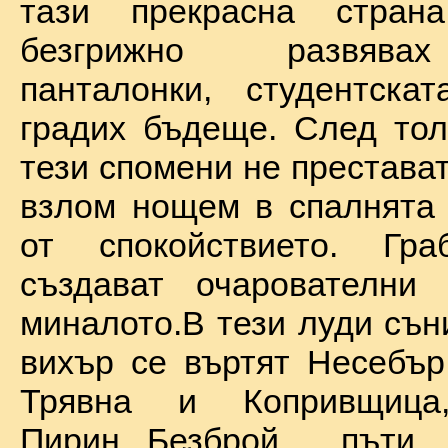
тази прекрасна стран
безгрижно развява
панталонки, студентска
градих бъдеще. След тол
тези спомени не престават
взлом нощем в спалнята 
от спокойствието. Гр
създават очарователни 
миналото.В тези луди сън
вихър се въртят Несебър
Трявна и Копривщиц
Пирин...Безброй пъ