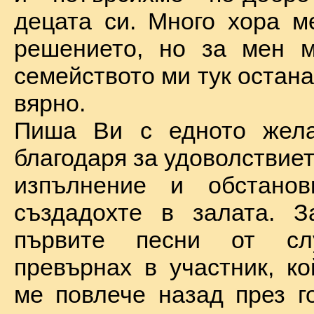
децата си. Много хора м
решението, но за мен м
семейството ми тук остан
вярно.
Пиша Ви с едното жел
благодаря за удоволствие
изпълнение и обстановк
създадохте в залата. З
първите песни от сл
превърнах в участник, ко
ме повлече назад през г