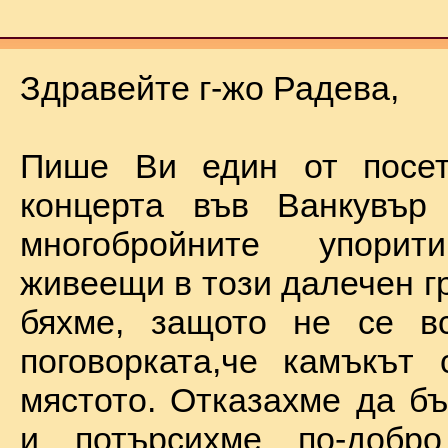
Здравейте г-жо Радева,
Пише Ви един от посет
концерта във Ванкувър
многобройните упорит
живеещи в този далечен г
бяхме, защото не се в
поговорката,че камъкът
мястото. Отказахме да б
и потърсихме по-добр