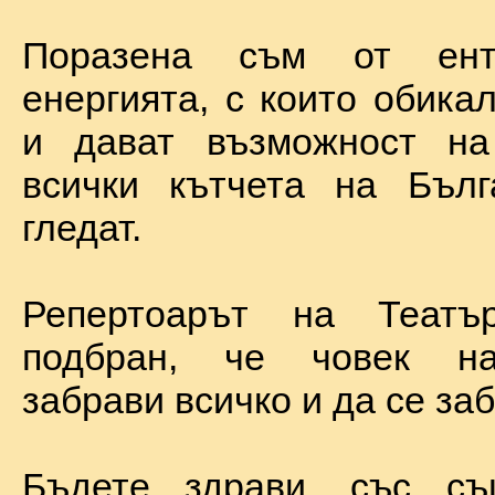
Поразена съм от ент
енергията, с които обика
и дават възможност на
всички кътчета на Бълг
гледат.
Репертоарът на Теат
подбран, че човек н
забрави всичко и да се за
Бъдете здрави, със с