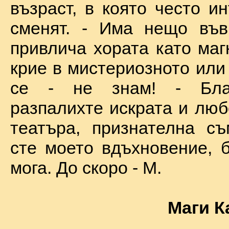
възраст, в която често и
сменят. - Има нещо във
привлича хората като маг
крие в мистериозното или
се - не знам! - Бла
разпалихте искрата и люб
театъра, признателна съ
сте моето вдъхновение, б
мога. До скоро - М.
Маги К