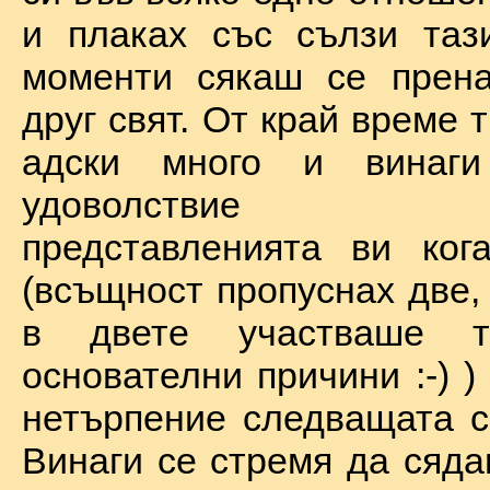
и плаках със сълзи таз
моменти сякаш се прена
друг свят. От край време 
адски много и винаг
удоволствие по
представленията ви ког
(всъщност пропуснах две,
в двете участваше 
основателни причини :-) )
нетърпение следващата с
Винаги се стремя да сяда