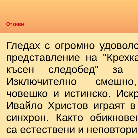
Отзиви
Гледах с огромно удоволс
представление на "Крехк
късен следобед" за 
Изключително смешно
човешко и истинско. Иск
Ивайло Христов играят в
синхрон. Както обикнове
са естествени и неповтори