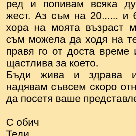
ред и попивам всяка ду
жест. Аз съм на 20...... и 
хора на моята възраст м
съм можела да ходя на те
правя го от доста време 
щастлива за което.
Бъди жива и здрава 
надявам съвсем скоро отн
да посетя ваше представл
С обич
Теди