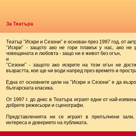
За Театъра
Театър "Искри и Сезони" е основан през 1997 год. от ак
"Искри" - защото ако не гори пламък у нас, ако не 
човещината и любовта - защо ни е живот без огън,
и
"Сезони" - защото ако искрите на този огън не дост
възрастта, кое ще ни води напред през времето и простра
Една от основните цели на "Искри и Сезони" е да възр
българската класика.
От 1997 г. до днес в Театъра играят едни от най-изявени
добрите режисьори и сценографи.
Представленията ни се играят в препълнени зали,
интереса и доверието на публиката.