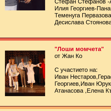
Стефан Стефанов -
Илия Георгиев-Пана
Теменуга Первазов
Десислава Стоянов
"Лоши момчета"
от Жан Ко
С участието на:
Иван Нестаров,Гер
Георгиев,Иван Юру
Атанасова ,Елена К