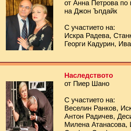
от Анна Петрова по
на Джон Ъпдайк
С участието на:
Искра Радева, Стан
Георги Кадурин, Ив
Наследството
от Пиер Шано
С участието на:
Веселин Ранков, Ис
Антон Радичев, Дес
Милена Атанасова, 