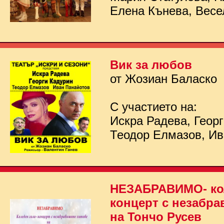
Елена Кънева, Весе
Вик за любов
от Жозиан Баласко
С участието на:
Искра Радева, Георг
Теодор Елмазов, Ив
НЕЗАБРАВИМО- кол
концерт с незабра
на Тончо Русев