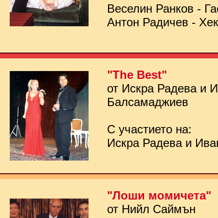
Веселин Ранков - Га
Антон Радичев - Хе
"The Best"
от Искра Радева и 
Балсамаджиев
С участието на:
Искра Радева и Ив
"Лоши момичета"
от Нийл Саймън