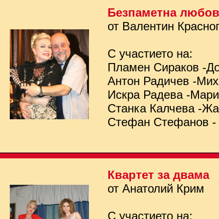
Безпаметна любо
от Валентин Красно
С участието на:
Пламен Сираков -Д
Антон Радичев -Ми
Искра Радева -Мар
Станка Калчева -Ж
Стефан Стефанов -
Квартет за двама
от Анатолий Крим
С участието на: