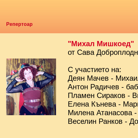
Репертоар
"Михал Мишкоед"
от Сава Доброплод
С участието на:
Деян Мачев - Миха
Антон Радичев - ба
Пламен Сираков - В
Елена Кънева - Мар
Милена Атанасова -
Веселин Ранков - Д