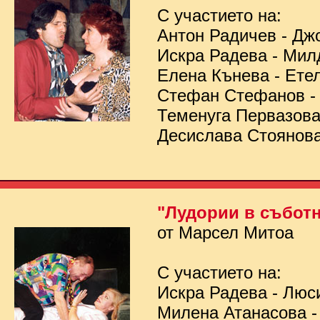
С участието на:
Антон Радичев - Дж
Искра Радева - Мил
Елена Кънева - Ете
Стефан Стефанов 
Теменуга Первазов
Десислава Стоянов
"Лудории в съботн
от Марсел Митоа
С участието на:
Искра Радева - Люс
Милена Атанасова -