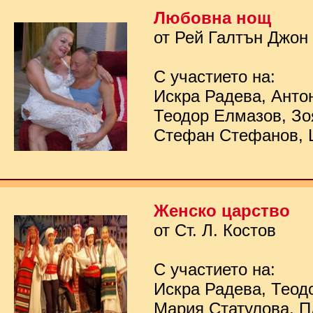
Любовна нощ
от Рей Галтън Джон
С участието на:
Искра Радева, Анто
Теодор Елмазов, Зо
Стефан Стефанов, 
Женско царство
от Ст. Л. Костов
С участието на:
Искра Радева, Теод
Мария Статулова, П