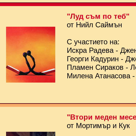
"Луд съм по теб"
от Нийл Саймън
С участието на:
Искра Радева - Дже
Георги Кадурин - Д
Пламен Сираков - Л
Милена Атанасова -
"Втори меден мес
от Мортимър и Кук