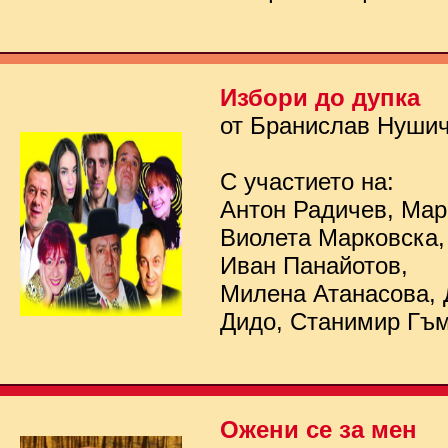
Избори до дупка
от Бранислав Нуши
С участието на:
Антон Радичев, Мар
Виолета Марковска,
Иван Панайотов,
Милена Атанасова, 
Дидо, Станимир Гъ
Ожени се за мен