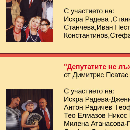
С участието на:
Искра Радева ,Стан
Станчева,Иван Нес
Константинов,Стеф
"Депутатите не лъ
от Димитрис Псатас
С участието на:
Искра Радева-Джен
Антон Радичев-Тео
Тео Елмазов-Никос
Милена Атанасова-