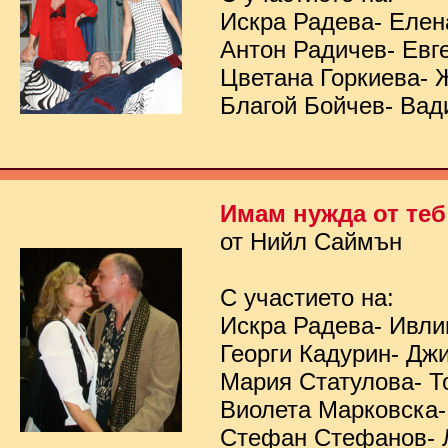
Искра Радева- Елен
Антон Радичев- Евг
Цветана Горкиева- 
Благой Бойчев- Вад
Имам нужда от теб
от Нийл Саймън
С участието на:
Искра Радева- Ивл
Георги Кадурин- Дж
Мария Статулова- Т
Виолета Марковска-
Стефан Стефанов- 