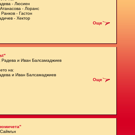
адева - Люсиен
Атанасова - Лоранс
 Ранков - Гастон
адичев - Хектор
Още
st"
а Радева и Иван Балсамаджиев
ето на:
адева и Иван Балсамаджиев
Още
момичета"
 Саймън