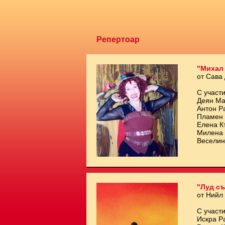
Репертоар
"Михал
от Сава
С участи
Деян Ма
Антон Р
Пламен 
Елена К
Милена 
Веселин
"Луд съ
от Нийл
С участи
Искра Р