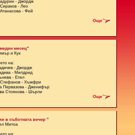
Кадурин - Джордж
Сираков - Лео
Атанасова - Фей
Още
меден месец"
имър и Кук
ето на:
адичев - Джордж
адева - Милдрид
ънева - Етел
Стефанов - Хъмфри
а Первазова - Дженифър
ва Стоянова - Шърли
Още
и в съботната вечер "
ел Митоа
ето на: