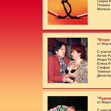
Георги 
Пламен 
Милена 
"Втори 
от Морт
С участи
Антон Р
Искра Р
Елена К
Стефан 
Теменуг
Десисла
"Лудори
от Марс
С участи