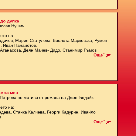
до дупка
ислав Нушич
ето на:
адичев, Мария Статулова, Виолета Марковска, Румен
и, Иван Панайотов,
Атанасова, Деян Мачев- Дидо, Станимир Гъмов
Още
е за мен
 Петрова по мотиви от романа на Джон Ъпдайк
ето на:
адева, Станка Калчева, Георги Кадурин, Ивайло
в
Още