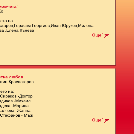
момчета"
Ко
ето на:
старов,Герасим Георгиев,Иван Юруков,Милена
ва ,Елена Кънева
Още
етна любов
нтин Красногоров
ето на:
Сираков -Доктор
адичев -Михаил
адева -Марина
Калчева -Жанна
Стефанов - Мъж
Още