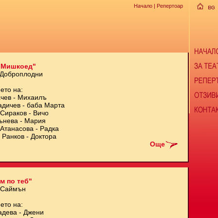
Начало
| Репертоар
 Мишкоед"
 Доброплодни
ето на:
чев - Михаилъ
адичев - баба Марта
Сираков - Вичо
ънева - Мария
Атанасова - Радка
 Ранков - Доктора
Още
м по теб"
 Саймън
ето на:
адева - Джени