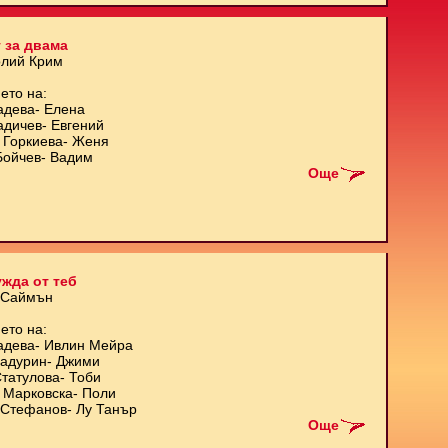
 за двама
олий Крим
ето на:
адева- Елена
адичев- Евгений
 Горкиева- Женя
Бойчев- Вадим
Още
жда от теб
 Саймън
ето на:
адева- Ивлин Мейра
Кадурин- Джими
татулова- Тоби
 Марковска- Поли
Стефанов- Лу Танър
Още