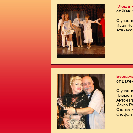
"Лоши 
от Жан 
С участи
Иван Не
Атанасо
Безпам
от Вале
С участи
Пламен 
Антон Р
Искра Р
Станка 
Стефан 