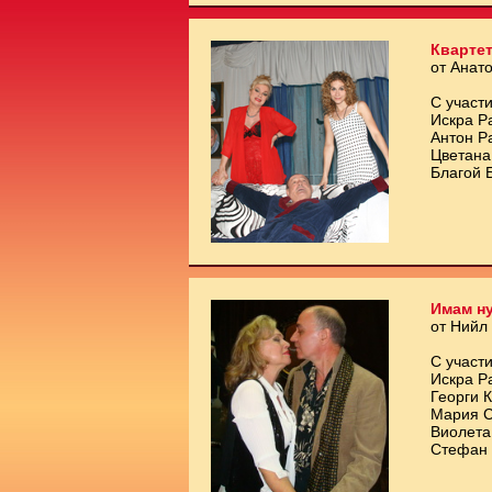
Квартет
от Анат
С участи
Искра Р
Антон Р
Цветана
Благой 
Имам ну
от Нийл
С участи
Искра Р
Георги 
Мария С
Виолета
Стефан 