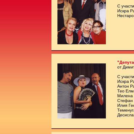
С участи
Искра Р
Нестаро
"Депута
от Дими
С участи
Искра Р
Антон Р
Тео Елм
Милена 
Стефан 
Илия Ге
Теменуг
Десисла