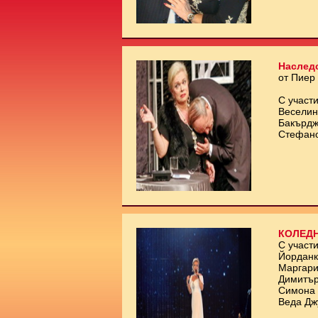
Наслед
от Пиер
С участи
Веселин
Бакърдж
Стефан
КОЛЕДН
С участи
Йорданк
Маргари
Димитър
Симона 
Веда Дж