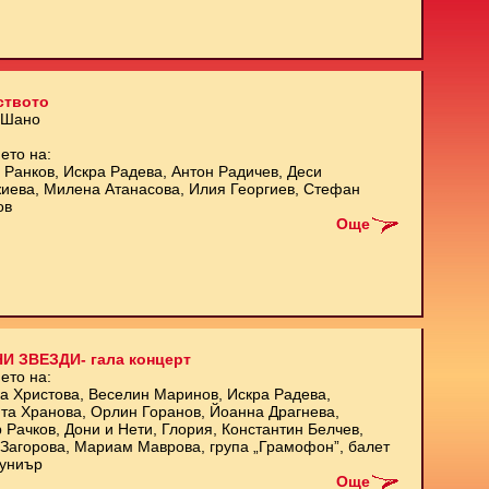
ството
 Шано
ето на:
 Ранков, Искра Радева, Антон Радичев, Деси
иева, Милена Атанасова, Илия Георгиев, Стефан
ов
Още
И ЗВЕЗДИ- гала концерт
ето на:
а Христова, Веселин Маринов, Искра Радева,
та Хранова, Орлин Горанов, Йоанна Драгнева,
 Рачков, Дони и Нети, Глория, Константин Белчев,
Загорова, Мариам Маврова, група „Грамофон”, балет
униър
Още