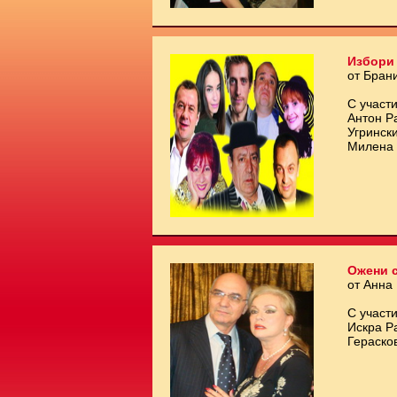
Избори 
от Бран
С участи
Антон Р
Угринск
Милена 
Ожени с
от Анна
С участи
Искра Р
Гераско