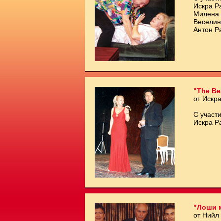
Искра Р
Милена 
Веселин
Антон Р
"The Be
от Искр
С участи
Искра Р
"Лоши 
от Нийл