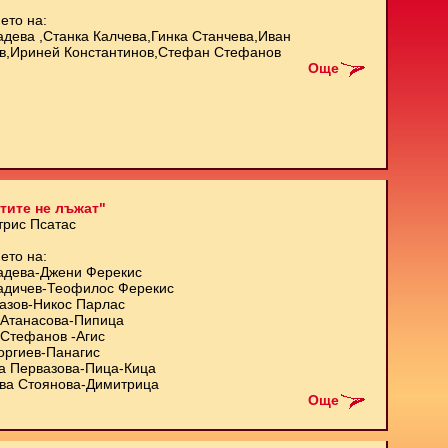
ето на:
адева ,Станка Калчева,Гинка Станчева,Иван
в,Ириней Константинов,Стефан Стефанов
Още
тите не лъжат"
трис Псатас
ето на:
адева-Джени Ферекис
адичев-Теофилос Ферекис
азов-Никос Парлас
Атанасова-Пипица
Стефанов -Агис
оргиев-Панагис
а Первазова-Пица-Кица
ва Стоянова-Димитрица
Още