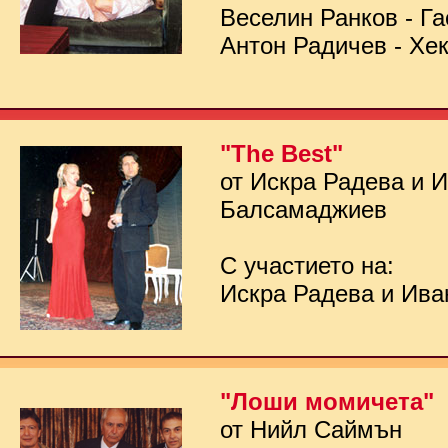
Веселин Ранков - Га
Антон Радичев - Хе
"The Best"
от Искра Радева и 
Балсамаджиев
С участието на:
Искра Радева и Ив
"Лоши момичета"
от Нийл Саймън