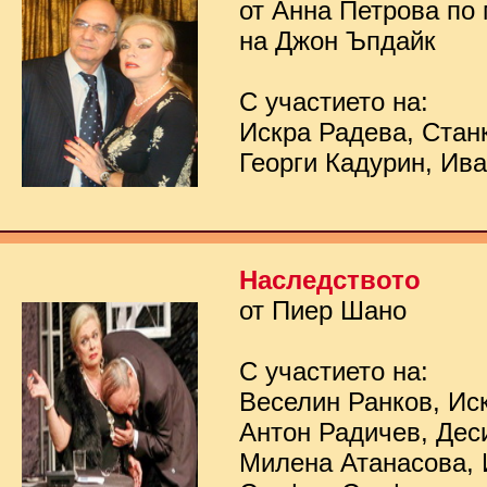
от Анна Петрова по
на Джон Ъпдайк
С участието на:
Искра Радева, Стан
Георги Кадурин, Ив
Наследството
от Пиер Шано
С участието на:
Веселин Ранков, Ис
Антон Радичев, Дес
Милена Атанасова, 