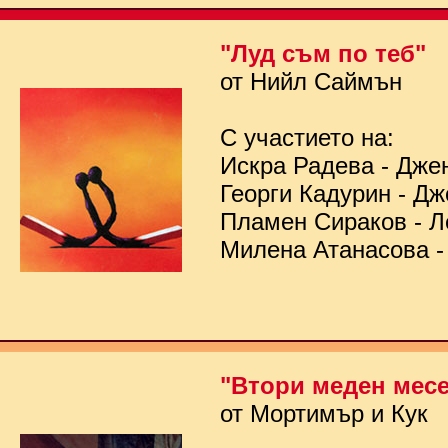
"Луд съм по теб"
от Нийл Саймън
С участието на:
Искра Радева - Дже
Георги Кадурин - Д
Пламен Сираков - Л
Милена Атанасова -
"Втори меден мес
от Мортимър и Кук