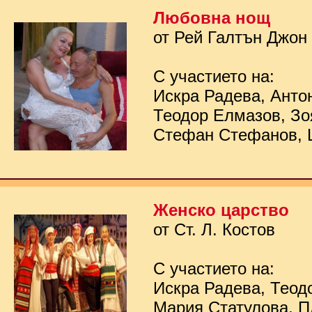
Любовна нощ
от Рей Галтън Джон
С участието на:
Искра Радева, Анто
Теодор Елмазов, Зо
Стефан Стефанов, 
Женско царство
от Ст. Л. Костов
С участието на:
Искра Радева, Теод
Мария Статулова, П