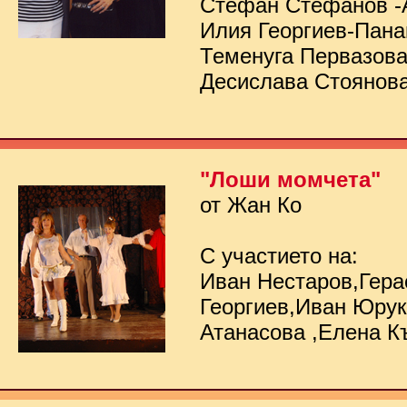
Стефан Стефанов -
Илия Георгиев-Пана
Теменуга Первазов
Десислава Стоянов
"Лоши момчета"
от Жан Ко
С участието на:
Иван Нестаров,Гер
Георгиев,Иван Юру
Атанасова ,Елена К