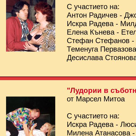
С участието на:
Антон Радичев - Дж
Искра Радева - Мил
Елена Кънева - Ете
Стефан Стефанов 
Теменуга Первазов
Десислава Стоянов
"Лудории в съботн
от Марсел Митоа
С участието на:
Искра Радева - Люс
Милена Атанасова -