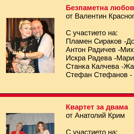
Безпаметна любо
от Валентин Красно
С участието на:
Пламен Сираков -Д
Антон Радичев -Ми
Искра Радева -Мар
Станка Калчева -Ж
Стефан Стефанов -
Квартет за двама
от Анатолий Крим
С участието на: