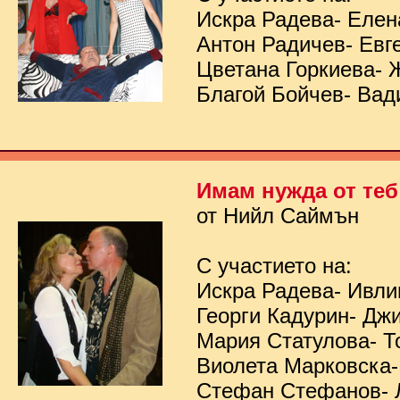
Искра Радева- Елен
Антон Радичев- Евг
Цветана Горкиева- 
Благой Бойчев- Вад
Имам нужда от теб
от Нийл Саймън
С участието на:
Искра Радева- Ивл
Георги Кадурин- Дж
Мария Статулова- Т
Виолета Марковска-
Стефан Стефанов- 