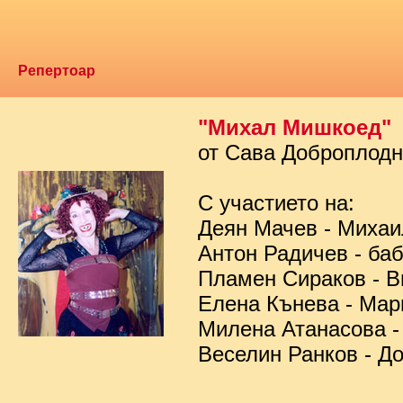
Репертоар
"Михал Мишкоед"
от Сава Доброплод
С участието на:
Деян Мачев - Миха
Антон Радичев - ба
Пламен Сираков - В
Елена Кънева - Мар
Милена Атанасова -
Веселин Ранков - Д