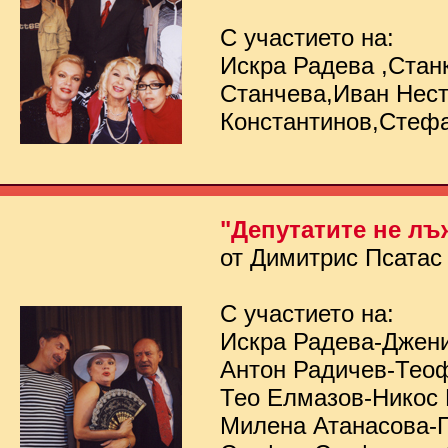
С участието на:
Искра Радева ,Стан
Станчева,Иван Нес
Константинов,Стеф
"Депутатите не лъ
от Димитрис Псатас
С участието на:
Искра Радева-Джен
Антон Радичев-Тео
Тео Елмазов-Никос
Милена Атанасова-