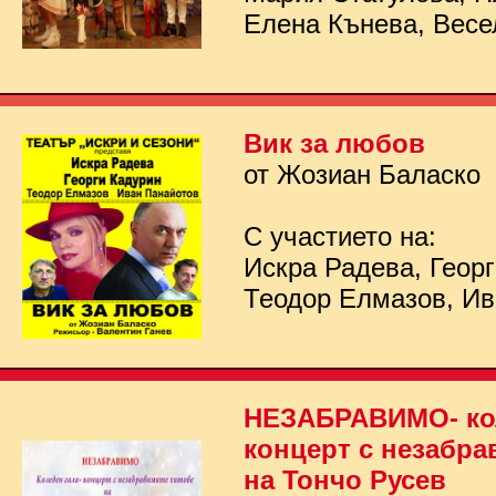
Елена Кънева, Весе
Вик за любов
от Жозиан Баласко
С участието на:
Искра Радева, Георг
Теодор Елмазов, Ив
НЕЗАБРАВИМО- кол
концерт с незабра
на Тончо Русев