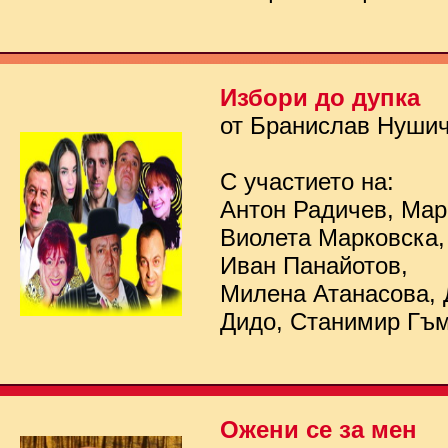
Избори до дупка
от Бранислав Нуши
С участието на:
Антон Радичев, Мар
Виолета Марковска,
Иван Панайотов,
Милена Атанасова, 
Дидо, Станимир Гъ
Ожени се за мен