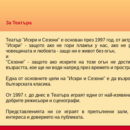
За Театъра
Театър "Искри и Сезони" е основан през 1997 год. от ак
"Искри" - защото ако не гори пламък у нас, ако не 
човещината и любовта - защо ни е живот без огън,
и
"Сезони" - защото ако искрите на този огън не дост
възрастта, кое ще ни води напред през времето и простра
Една от основните цели на "Искри и Сезони" е да възр
българската класика.
От 1997 г. до днес в Театъра играят едни от най-изявени
добрите режисьори и сценографи.
Представленията ни се играят в препълнени зали,
интереса и доверието на публиката.