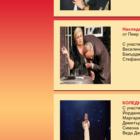
Наслед
от Пиер
С участи
Веселин
Бакърдж
Стефан
КОЛЕДН
С участи
Йорданк
Маргари
Димитър
Симона 
Веда Дж