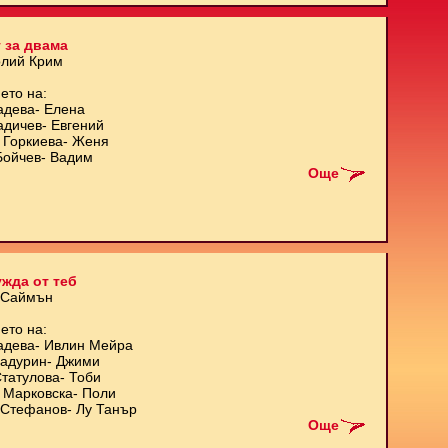
 за двама
олий Крим
ето на:
адева- Елена
адичев- Евгений
 Горкиева- Женя
Бойчев- Вадим
Още
жда от теб
 Саймън
ето на:
адева- Ивлин Мейра
Кадурин- Джими
татулова- Тоби
 Марковска- Поли
Стефанов- Лу Танър
Още