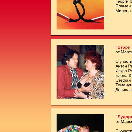
Георги 
Пламен 
Милена 
"Втори 
от Морт
С участи
Антон Р
Искра Р
Елена К
Стефан 
Теменуг
Десисла
"Лудори
от Марс
С участи