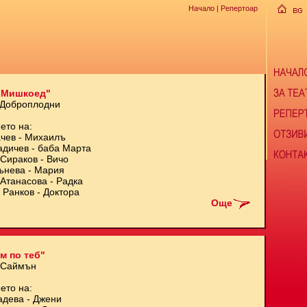
Начало
| Репертоар
 Мишкоед"
 Доброплодни
ето на:
чев - Михаилъ
адичев - баба Марта
Сираков - Вичо
ънева - Мария
Атанасова - Радка
 Ранков - Доктора
Още
м по теб"
 Саймън
ето на:
адева - Джени