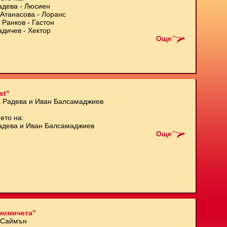
адева - Люсиен
Атанасова - Лоранс
 Ранков - Гастон
адичев - Хектор
Още
st"
а Радева и Иван Балсамаджиев
ето на:
адева и Иван Балсамаджиев
Още
момичета"
 Саймън