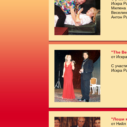
Искра Р
Милена 
Веселин
Антон Р
"The Be
от Искр
С участи
Искра Р
"Лоши 
от Нийл