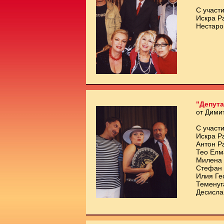
С участи
Искра Р
Нестаро
"Депута
от Дими
С участи
Искра Р
Антон Р
Тео Елм
Милена 
Стефан 
Илия Ге
Теменуг
Десисла