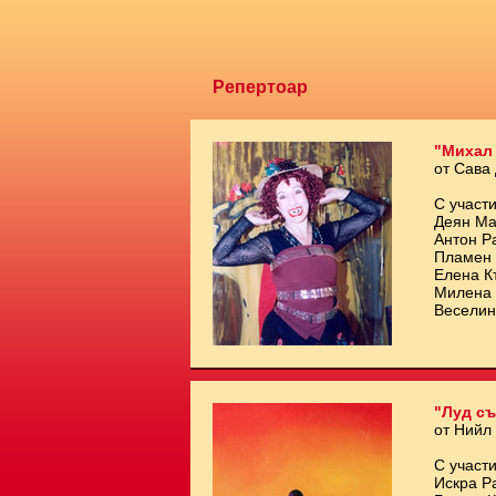
Репертоар
"Михал
от Сава
С участи
Деян Ма
Антон Р
Пламен 
Елена К
Милена 
Веселин
"Луд съ
от Нийл
С участи
Искра Р