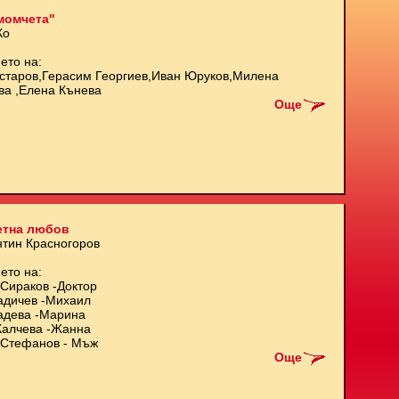
момчета"
Ко
ето на:
старов,Герасим Георгиев,Иван Юруков,Милена
ва ,Елена Кънева
Още
етна любов
нтин Красногоров
ето на:
Сираков -Доктор
адичев -Михаил
адева -Марина
Калчева -Жанна
Стефанов - Мъж
Още