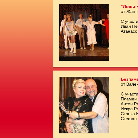
"Лоши 
от Жан 
С участи
Иван Не
Атанасо
Безпам
от Вале
С участи
Пламен 
Антон Р
Искра Р
Станка 
Стефан 