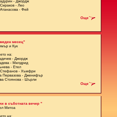
Кадурин - Джордж
Сираков - Лео
Атанасова - Фей
Още
меден месец"
имър и Кук
ето на:
адичев - Джордж
адева - Милдрид
ънева - Етел
Стефанов - Хъмфри
а Первазова - Дженифър
ва Стоянова - Шърли
Още
и в съботната вечер "
ел Митоа
ето на: