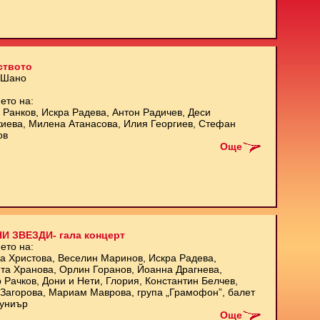
ството
 Шано
ето на:
 Ранков, Искра Радева, Антон Радичев, Деси
иева, Милена Атанасова, Илия Георгиев, Стефан
ов
Още
И ЗВЕЗДИ- гала концерт
ето на:
а Христова, Веселин Маринов, Искра Радева,
та Хранова, Орлин Горанов, Йоанна Драгнева,
 Рачков, Дони и Нети, Глория, Константин Белчев,
Загорова, Мариам Маврова, група „Грамофон”, балет
униър
Още