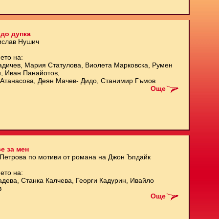
до дупка
ислав Нушич
ето на:
адичев, Мария Статулова, Виолета Марковска, Румен
и, Иван Панайотов,
Атанасова, Деян Мачев- Дидо, Станимир Гъмов
Още
е за мен
 Петрова по мотиви от романа на Джон Ъпдайк
ето на:
адева, Станка Калчева, Георги Кадурин, Ивайло
в
Още