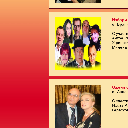
Избори 
от Бран
С участи
Антон Р
Угринск
Милена 
Ожени с
от Анна
С участи
Искра Р
Гераско