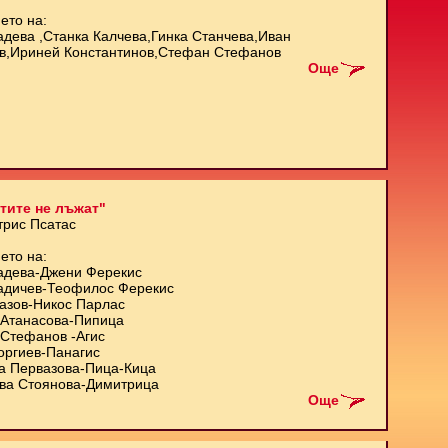
ето на:
адева ,Станка Калчева,Гинка Станчева,Иван
в,Ириней Константинов,Стефан Стефанов
Още
тите не лъжат"
трис Псатас
ето на:
адева-Джени Ферекис
адичев-Теофилос Ферекис
азов-Никос Парлас
Атанасова-Пипица
Стефанов -Агис
оргиев-Панагис
а Первазова-Пица-Кица
ва Стоянова-Димитрица
Още