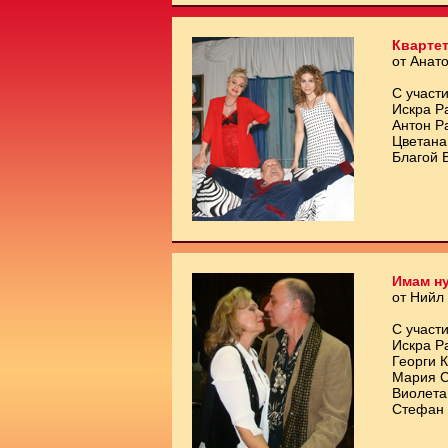
Квартет
от Анат
С участи
Искра Р
Антон Р
Цветана
Благой 
Имам ну
от Нийл
С участи
Искра Р
Георги 
Мария С
Виолета
Стефан 